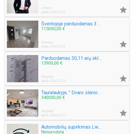

Jonava
Įkelta: 2026 07 29
Šventojoje parduodamas 3 kambarių 50 kv.m. Butas Mokyklos g.
115000,00 €

Palanga
Įkelta: 2026 07 29
Parduodamas 30,11 arų sklypą Šlapšilės km, Žiburių g. 25. Klaipėdos raj.
13900,00 €

Klaipėda
Įkelta: 2026 07 29
Tauralaukyje, " Dvaro slėnio " Medeinos g. Parduodamas kotedžas 113 kv.m. , sklypas 2,5 a .
340000,00 €

Klaipėda
Įkelta: 2026 07 27
Automobilių supirkimas Lietuvoje
Nenurodyta