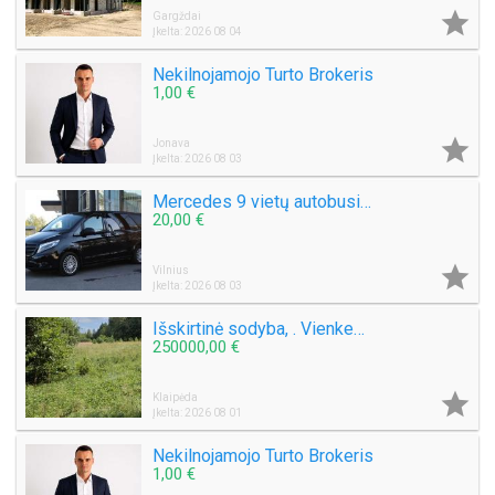

Gargždai
Įkelta: 2026 08 04
Nekilnojamojo Turto Brokeris
1,00 €

Jonava
Įkelta: 2026 08 03
Mercedes 9 vietų autobusiuko nuoma su vairuotoju, pigiai, greitai, saugiai. Mikroautobuso Mercedes Benz Vito nuoma 8 sėdimos vietos be vairuotojo, bet kuriuo paros metu, paėmimas, nuvežimas kur tik Jums reikia Vilniuje ar visoje Lietuvoje ar užsienyje, ko
20,00 €

Vilnius
Įkelta: 2026 08 03
Išskirtinė sodyba, . Vienkemis. Apsodinta ąžuolais, beržais, spygliuočiais.
250000,00 €

Klaipėda
Įkelta: 2026 08 01
Nekilnojamojo Turto Brokeris
1,00 €