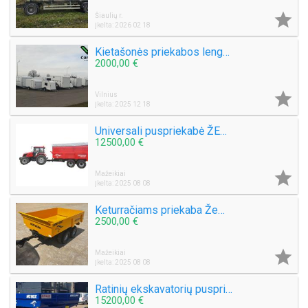

Šiaulių r.
Įkelta: 2026 02 18
Kietašonės priekabos lengviesiems automobiliams
2000,00 €

Vilnius
Įkelta: 2025 12 18
Universali puspriekabė ŽEMAITUKAS MD-100
12500,00 €

Mažeikiai
Įkelta: 2025 08 08
Keturračiams priekaba Žemaitukas MW 120
2500,00 €

Mažeikiai
Įkelta: 2025 08 08
Ratinių ekskavatorių puspriekabė Žemaitukas MD-90X
15200,00 €