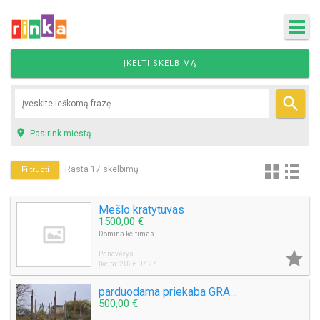
ĮKELTI SKELBIMĄ


Pasirink miestą
Rasta 17 skelbimų
Filtruoti
Mešlo kratytuvas
1500,00 €
Domina keitimas

Panevėžys
Įkelta: 2026 07 27
parduodama priekaba GRAAF
500,00 €