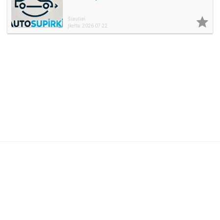

Šiauliai
Įkelta: 2026 07 22
Naudojimosi taisyklės
DUK
Reklama
Privatumo politika
Kontaktai
Partneriams