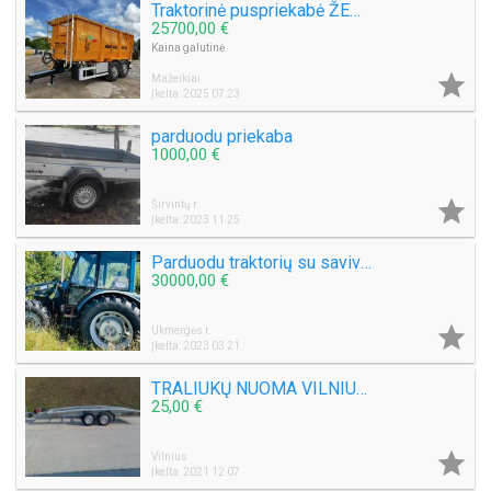
Traktorinė puspriekabė ŽEMAITUKAS MG160
25700,00 €
Kaina galutinė

Mažeikiai
Įkelta: 2025 07 23
parduodu priekaba
1000,00 €

Širvintų r.
Įkelta: 2023 11 25
Parduodu traktorių su saviverte puspriekabe
30000,00 €

Ukmergės r.
Įkelta: 2023 03 21
TRALIUKŲ NUOMA VILNIUJE
25,00 €

Vilnius
Įkelta: 2021 12 07