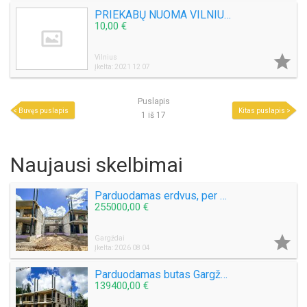
PRIEKABŲ NUOMA VILNIUJE , ĮVAIRIŲ DYDŽIŲ ASORTIMENTAS WWW.PRIEKABOSJUMS.LT
10,00 €

Vilnius
Įkelta: 2021 12 07
Puslapis
Buvęs puslapis
Kitas puslapis
1 iš 17
Naujausi skelbimai
Parduodamas erdvus, per 2 aukštus išplanuotas butas Gargždų miesto parke!
255000,00 €

Gargždai
Įkelta: 2026 08 04
Parduodamas butas Gargždų miesto parke! Nauja statyba!
139400,00 €