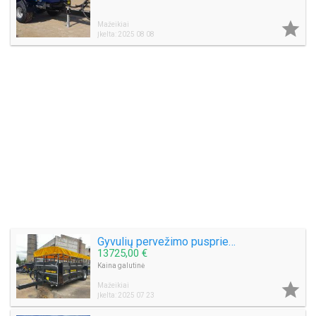

Mažeikiai
Įkelta: 2025 08 08
Gyvulių pervežimo puspriekabė ŽEMAITUKAS MA-640
13725,00 €
Kaina galutinė

Mažeikiai
Įkelta: 2025 07 23