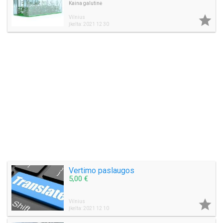
Kaina galutinė

Vilnius
Įkelta: 2021 12 30
Vertimo paslaugos
5,00 €

Vilnius
Įkelta: 2021 12 10