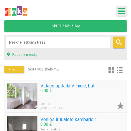
ĮKELTI SKELBIMĄ


Pasirink miestą
Rasta 302 skelbimų
Filtruoti
Vidaus apdaila Vilniuje, buto remontas vilniuje, buto įrengimas vilniuje
0,00 €

Vilnius
Įkelta: 2022 03 10
Vonios ir tualeto kambario remontas
0,00 €
Kaina galutinė