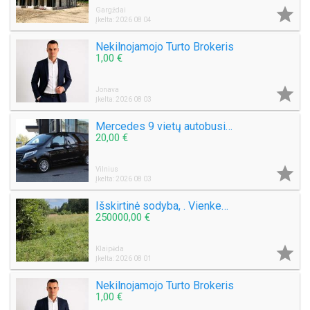

Gargždai
Įkelta: 2026 08 04
Nekilnojamojo Turto Brokeris
1,00 €

Jonava
Įkelta: 2026 08 03
Mercedes 9 vietų autobusiuko nuoma su vairuotoju, pigiai, greitai, saugiai. Mikroautobuso Mercedes Benz Vito nuoma 8 sėdimos vietos be vairuotojo, bet kuriuo paros metu, paėmimas, nuvežimas kur tik Jums reikia Vilniuje ar visoje Lietuvoje ar užsienyje, ko
20,00 €

Vilnius
Įkelta: 2026 08 03
Išskirtinė sodyba, . Vienkemis. Apsodinta ąžuolais, beržais, spygliuočiais.
250000,00 €

Klaipėda
Įkelta: 2026 08 01
Nekilnojamojo Turto Brokeris
1,00 €