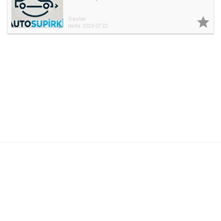

Šiauliai
Įkelta: 2026 07 22
Naudojimosi taisyklės
DUK
Reklama
Privatumo politika
Kontaktai
Partneriams