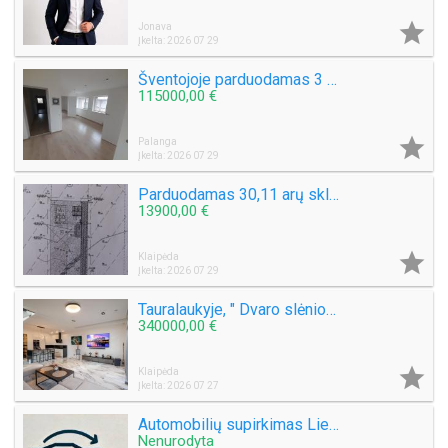

Jonava
Įkelta: 2026 07 29
Šventojoje parduodamas 3 kambarių 50 kv.m. Butas Mokyklos g.
115000,00 €

Palanga
Įkelta: 2026 07 29
Parduodamas 30,11 arų sklypą Šlapšilės km, Žiburių g. 25. Klaipėdos raj.
13900,00 €

Klaipėda
Įkelta: 2026 07 29
Tauralaukyje, " Dvaro slėnio " Medeinos g. Parduodamas kotedžas 113 kv.m. , sklypas 2,5 a .
340000,00 €

Klaipėda
Įkelta: 2026 07 27
Automobilių supirkimas Lietuvoje
Nenurodyta