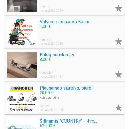

Vilnius
Įkelta: 2022 03 09
Valymo paslaugos Kaune
1,00 €

Kaunas
Įkelta: 2022 02 18
Baldų surinkimas
8,00 €

Klaipėda
Įkelta: 2022 01 10
Plaunamas siurblys, siurblio nuoma Jonavoje
20,00 €
Kaina galutinė

Jonava
Įkelta: 2022 01 08
Šiltnamis "COUNTRY" - 4 metrai
520,00 €