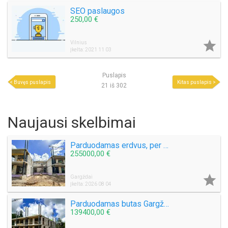
SEO paslaugos
250,00 €

Vilnius
Įkelta: 2021 11 03
Puslapis
Buvęs puslapis
Kitas puslapis
21 iš 302
Naujausi skelbimai
Parduodamas erdvus, per 2 aukštus išplanuotas butas Gargždų miesto parke!
255000,00 €

Gargždai
Įkelta: 2026 08 04
Parduodamas butas Gargždų miesto parke! Nauja statyba!
139400,00 €