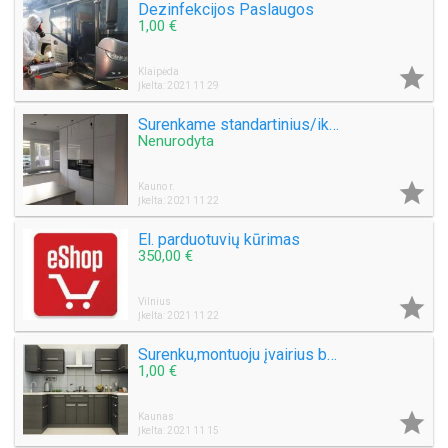
Dezinfekcijos Paslaugos
1,00 €

Klaipėda
Įkelta: 2021 11 29
Surenkame standartinius/ikėjos baldus, spintas, komodas ir t.t
Nenurodyta

Kauno r.
Įkelta: 2021 11 22
El. parduotuvių kūrimas
350,00 €

Vilnius
Įkelta: 2021 11 22
Surenku,montuoju įvairius baldus
1,00 €

Kaunas
Įkelta: 2021 11 15