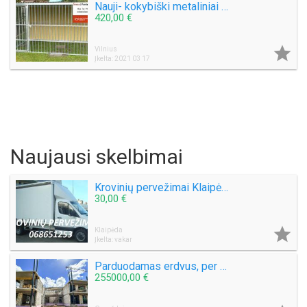
Nauji- kokybiški metaliniai voljerai, visa Lietuva.
420,00 €

Vilnius
Įkelta: 2021 03 17
Naujausi skelbimai
Krovinių pervežimai Klaipėdoje ir po Lietuvą +37068651253
30,00 €

Klaipėda
Įkelta: vakar
Parduodamas erdvus, per 2 aukštus išplanuotas butas Gargždų miesto parke!
255000,00 €