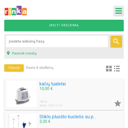
ĮKELTI SKELBIMĄ


Pasirink miestą
Rasta 8 skelbimų
Filtruoti
kačių tualetai
10,00 €

Utena
Įkelta: 2024 12 15
Stiklo pluošto kuolelis su plastikiniu pakojuku ir dviem nerūdijančio plieno laikikliais
3,30 €