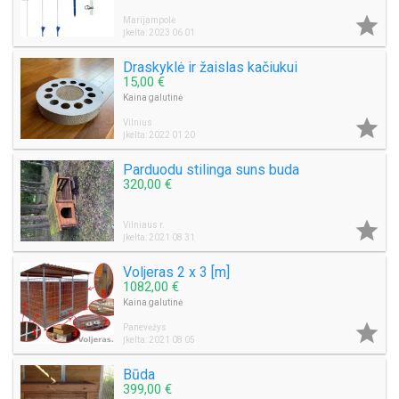

Marijampolė
Įkelta: 2023 06 01
Draskyklė ir žaislas kačiukui
15,00 €
Kaina galutinė

Vilnius
Įkelta: 2022 01 20
Parduodu stilinga suns buda
320,00 €

Vilniaus r.
Įkelta: 2021 08 31
Voljeras 2 x 3 [m]
1082,00 €
Kaina galutinė

Panevėžys
Įkelta: 2021 08 05
Būda
399,00 €