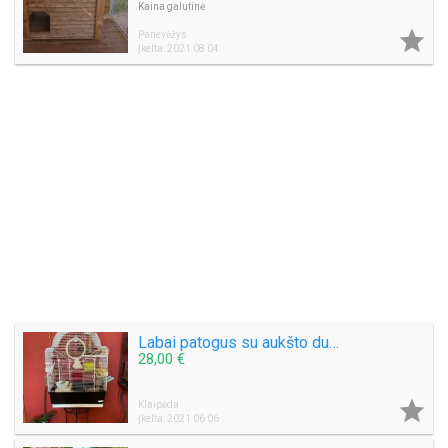
Kaina galutinė

Panevėžys
Įkelta: 2021 08 04
Labai patogus su aukšto dugno narvas pauksčiam
28,00 €

Klaipėda
Įkelta: 2021 06 06