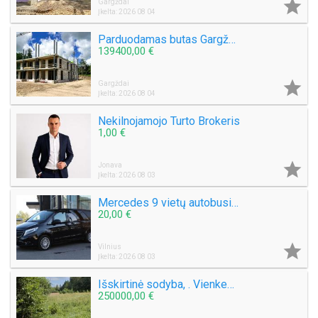

Gargždai
Įkelta: 2026 08 04
Parduodamas butas Gargždų miesto parke! Nauja statyba!
139400,00 €

Gargždai
Įkelta: 2026 08 04
Nekilnojamojo Turto Brokeris
1,00 €

Jonava
Įkelta: 2026 08 03
Mercedes 9 vietų autobusiuko nuoma su vairuotoju, pigiai, greitai, saugiai. Mikroautobuso Mercedes Benz Vito nuoma 8 sėdimos vietos be vairuotojo, bet kuriuo paros metu, paėmimas, nuvežimas kur tik Jums reikia Vilniuje ar visoje Lietuvoje ar užsienyje, ko
20,00 €

Vilnius
Įkelta: 2026 08 03
Išskirtinė sodyba, . Vienkemis. Apsodinta ąžuolais, beržais, spygliuočiais.
250000,00 €