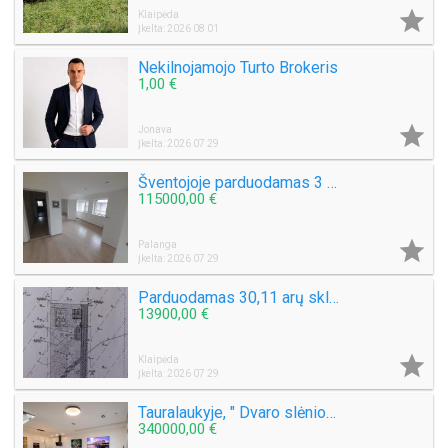

Klaipėda
Įkelta: 2026 08 01
Nekilnojamojo Turto Brokeris
1,00 €

Jonava
Įkelta: 2026 07 29
Šventojoje parduodamas 3 kambarių 50 kv.m. Butas Mokyklos g.
115000,00 €

Palanga
Įkelta: 2026 07 29
Parduodamas 30,11 arų sklypą Šlapšilės km, Žiburių g. 25. Klaipėdos raj.
13900,00 €

Klaipėda
Įkelta: 2026 07 29
Tauralaukyje, " Dvaro slėnio " Medeinos g. Parduodamas kotedžas 113 kv.m. , sklypas 2,5 a .
340000,00 €