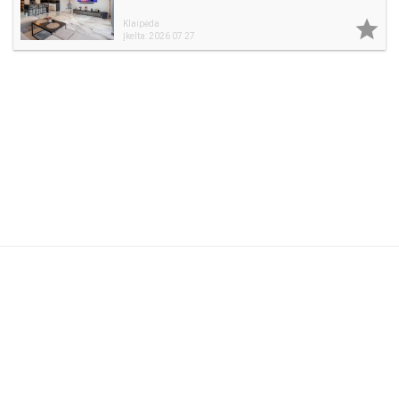

Klaipėda
Įkelta: 2026 07 27
Naudojimosi taisyklės
DUK
Reklama
Privatumo politika
Kontaktai
Partneriams