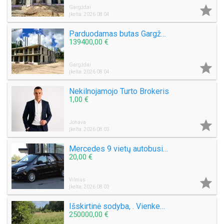

Gargždai
Įkelta: 2026 08 04
Parduodamas butas Gargždų miesto parke! Nauja statyba!
139400,00 €

Gargždai
Įkelta: 2026 08 04
Nekilnojamojo Turto Brokeris
1,00 €

Jonava
Įkelta: 2026 08 03
Mercedes 9 vietų autobusiuko nuoma su vairuotoju, pigiai, greitai, saugiai. Mikroautobuso Mercedes Benz Vito nuoma 8 sėdimos vietos be vairuotojo, bet kuriuo paros metu, paėmimas, nuvežimas kur tik Jums reikia Vilniuje ar visoje Lietuvoje ar užsienyje, ko
20,00 €

Vilnius
Įkelta: 2026 08 03
Išskirtinė sodyba, . Vienkemis. Apsodinta ąžuolais, beržais, spygliuočiais.
250000,00 €