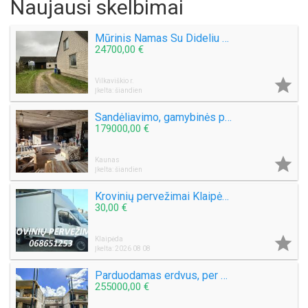
Naujausi skelbimai
Mūrinis Namas Su Dideliu Sklypu,Ūkiniais Pastatais Vilkaviškio Rajone
24700,00 €

Vilkaviškio r.
Įkelta: šiandien
Sandėliavimo, gamybinės paskirties patalpos Kėdainių m., Elevatoriaus g.
179000,00 €

Kaunas
Įkelta: šiandien
Krovinių pervežimai Klaipėdoje ir po Lietuvą +37068651253
30,00 €

Klaipėda
Įkelta: 2026 08 08
Parduodamas erdvus, per 2 aukštus išplanuotas butas Gargždų miesto parke!
255000,00 €