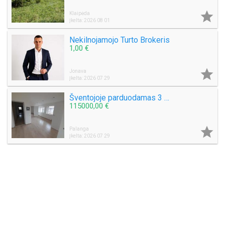

Klaipėda
Įkelta: 2026 08 01
Nekilnojamojo Turto Brokeris
1,00 €

Jonava
Įkelta: 2026 07 29
Šventojoje parduodamas 3 kambarių 50 kv.m. Butas Mokyklos g.
115000,00 €

Palanga
Įkelta: 2026 07 29