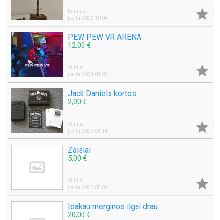

Kaunas
Įkelta: 2025 10 06
PEW PEW VR ARENA
12,00 €

Vilnius
Įkelta: 2024 04 03
Jack Daniels kortos
2,00 €

Vilnius
Įkelta: 2023 01 14
Zaislai
5,00 €

Vilnius
Įkelta: 2022 05 01
Ieakau merginos ilgai draugystei
20,00 €