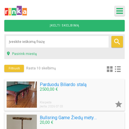
ĮKELTI SKELBIMĄ


Pasirink miestą
Rasta 10 skelbimų
Filtruoti
Parduodu Biliardo stalą
2500,00 €

Klaipėda
Įkelta: 2026 07 03
Bullsring Game Žiedų mėtymo ant kabliuko žaidimas
20,00 €