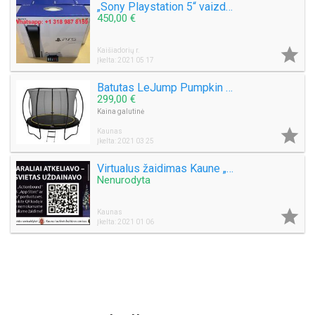
„Sony Playstation 5“ vaizdo žaidimų konsolės disko versija
450,00 €

Kaišiadorių r.
Įkelta: 2021 05 17
Batutas LeJump Pumpkin 366 CM
299,00 €
Kaina galutinė

Kaunas
Įkelta: 2021 03 25
Virtualus žaidimas Kaune „Trys Karaliai atkeliavo-visas svietas uždainavo“
Nenurodyta

Kaunas
Įkelta: 2021 01 06