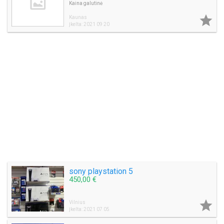
Kaina galutinė

Kaunas
Įkelta: 2021 09 20
sony playstation 5
450,00 €

Vilnius
Įkelta: 2021 07 05