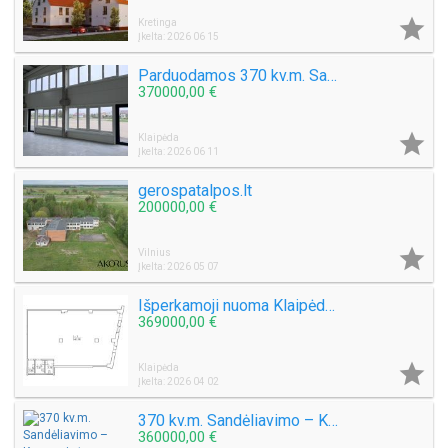

Kretinga
Įkelta: 2026 06 15
Parduodamos 370 kv.m. Sandėliavimo – Komercinės patalpos Klaipėdos raj.
370000,00 €

Klaipėda
Įkelta: 2026 06 11
gerospatalpos.lt
200000,00 €

Vilnius
Įkelta: 2026 05 07
Išperkamoji nuoma Klaipėdoje ir Klaipėdos raj.
369000,00 €

Klaipėda
Įkelta: 2026 04 02
370 kv.m. Sandėliavimo – Komercinės patalpos Klaipėdos raj. Klausmylių vs.
360000,00 €