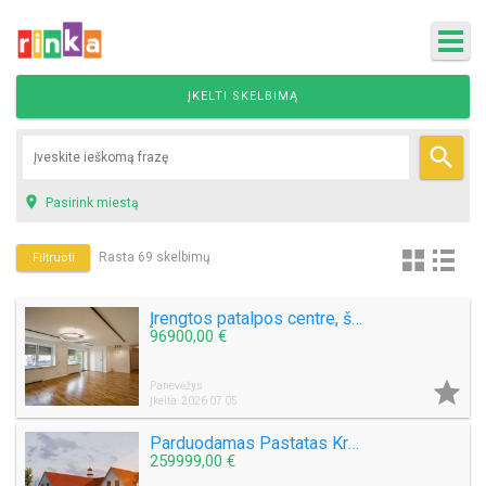
ĮKELTI SKELBIMĄ


Pasirink miestą
Rasta 69 skelbimų
Filtruoti
Įrengtos patalpos centre, šalia turgaus
96900,00 €

Panevėžys
Įkelta: 2026 07 05
Parduodamas Pastatas Kretingos raj. Kurmaičių k. Mokyklos g. Yra Statybos Leidimas
259999,00 €