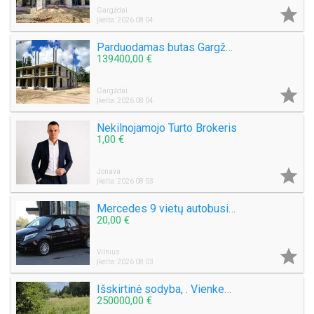

Gargždai
Įkelta: 2026 08 04
Parduodamas butas Gargždų miesto parke! Nauja statyba!
139400,00 €

Gargždai
Įkelta: 2026 08 04
Nekilnojamojo Turto Brokeris
1,00 €

Jonava
Įkelta: 2026 08 03
Mercedes 9 vietų autobusiuko nuoma su vairuotoju, pigiai, greitai, saugiai. Mikroautobuso Mercedes Benz Vito nuoma 8 sėdimos vietos be vairuotojo, bet kuriuo paros metu, paėmimas, nuvežimas kur tik Jums reikia Vilniuje ar visoje Lietuvoje ar užsienyje, ko
20,00 €

Vilnius
Įkelta: 2026 08 03
Išskirtinė sodyba, . Vienkemis. Apsodinta ąžuolais, beržais, spygliuočiais.
250000,00 €