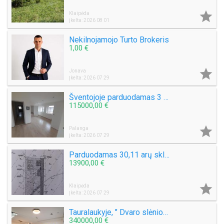

Klaipėda
Įkelta: 2026 08 01
Nekilnojamojo Turto Brokeris
1,00 €

Jonava
Įkelta: 2026 07 29
Šventojoje parduodamas 3 kambarių 50 kv.m. Butas Mokyklos g.
115000,00 €

Palanga
Įkelta: 2026 07 29
Parduodamas 30,11 arų sklypą Šlapšilės km, Žiburių g. 25. Klaipėdos raj.
13900,00 €

Klaipėda
Įkelta: 2026 07 29
Tauralaukyje, " Dvaro slėnio " Medeinos g. Parduodamas kotedžas 113 kv.m. , sklypas 2,5 a .
340000,00 €