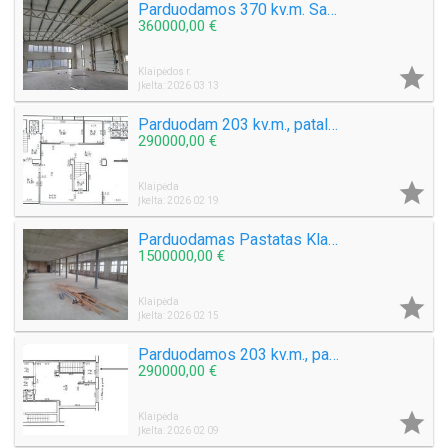
Parduodamos 370 kv.m. Sandėliavimo – Komercinės patalpos Klaipėdos raj. Klausmylių vs. Ragaišio g.
360000,00 €

Klaipėdos r.
Įkelta: 2026 03 13
Parduodam 203 kv.m., patalpos H.Manto g. Klaipėdoje. Galima išperkamoji nuoma
290000,00 €

Klaipėda
Įkelta: 2026 02 19
Parduodamas Pastatas Klaipėdos miesto centre Naujojo Uosto g. Plotas 844 kv.m.
1500000,00 €

Klaipėda
Įkelta: 2026 02 15
Parduodamos 203 kv.m., patalpos H.Manto g. Klaipėdoje
290000,00 €

Klaipėda
Įkelta: 2026 02 09