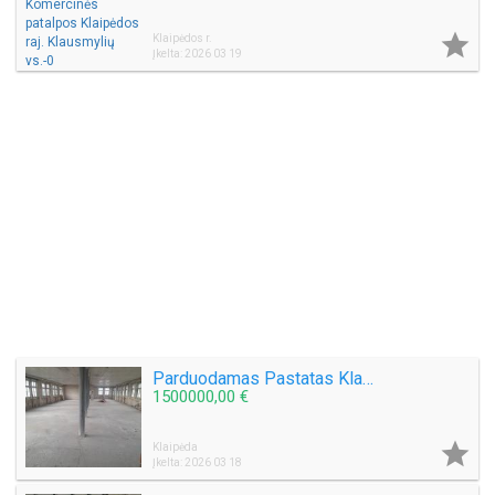

Klaipėdos r.
Įkelta: 2026 03 19
Parduodamas Pastatas Klaipėdos centre Naujojo Uosto g. Plotas 844 kv.m.
1500000,00 €

Klaipėda
Įkelta: 2026 03 18