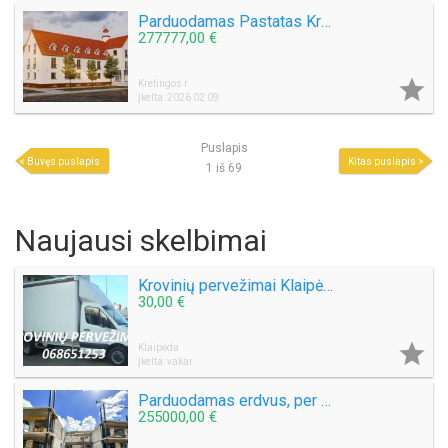
Parduodamas Pastatas Kretingos raj. Kurmaičių k. Yra Statybų Leidimas.
277777,00 €

Kretingos r.
Įkelta: 2026 02 09
Puslapis
Buvęs puslapis
Kitas puslapis
1 iš 69
Naujausi skelbimai
Krovinių pervežimai Klaipėdoje ir po Lietuvą +37068651253
30,00 €

Klaipėda
Įkelta: vakar
Parduodamas erdvus, per 2 aukštus išplanuotas butas Gargždų miesto parke!
255000,00 €