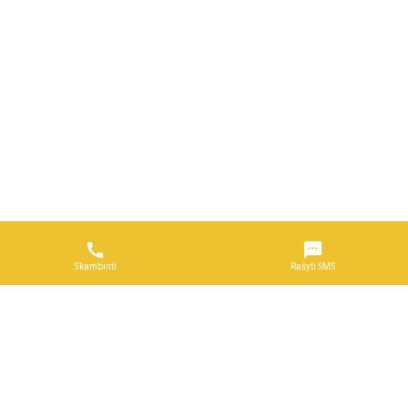


Skambinti
Rašyti SMS
Naudojimosi taisyklės
DUK
Reklama
Privatumo politika
Kontaktai