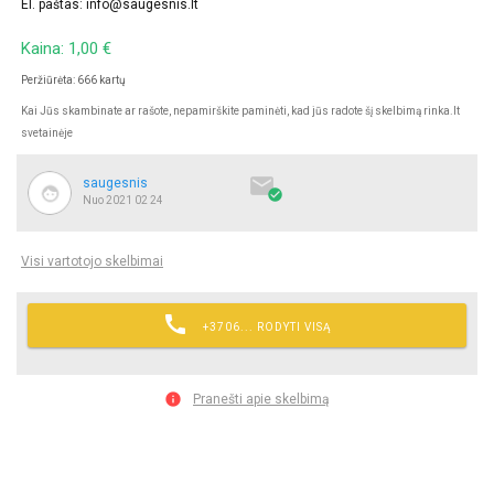
El. paštas:
info@saugesnis.lt
Kaina: 1,00 €
Peržiūrėta: 666 kartų
Kai Jūs skambinate ar rašote, nepamirškite paminėti, kad jūs radote šį skelbimą rinka.lt
svetainėje

saugesnis

Nuo 2021 02 24
Visi vartotojo skelbimai

+3706... RODYTI VISĄ

Pranešti apie skelbimą