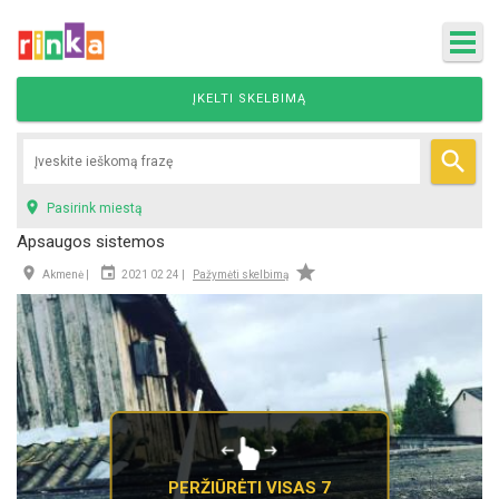
ĮKELTI SKELBIMĄ


Pasirink miestą
Apsaugos sistemos



Akmenė |
2021 02 24 |
Pažymėti skelbimą
PERŽIŪRĖTI VISAS 7