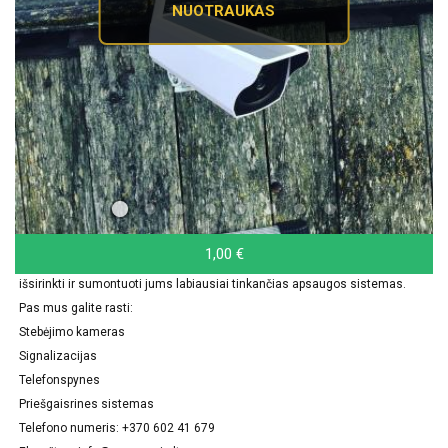
NUOTRAUKAS
1,00 €
Domitės apsaugos sistemomis? Užsukite į www.saugesnis.lt. Padėsime
išsirinkti ir sumontuoti jums labiausiai tinkančias apsaugos sistemas.
Pas mus galite rasti:
Stebėjimo kameras
Signalizacijas
Telefonspynes
Priešgaisrines sistemas
Telefono numeris: +370 602 41 679