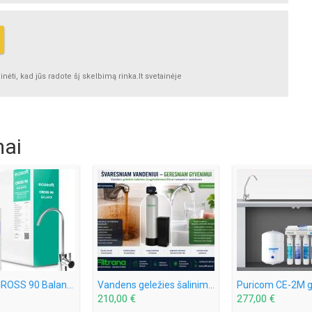
ėti, kad jūs radote šį skelbimą rinka.lt svetainėje
mai
Ecosoft CROSS 90 Balance tiesioginio srauto geriamojo vandens sistema
Vandens geležies šalinimo / nugeležinimo filtras namams
210,00 €
277,00 €