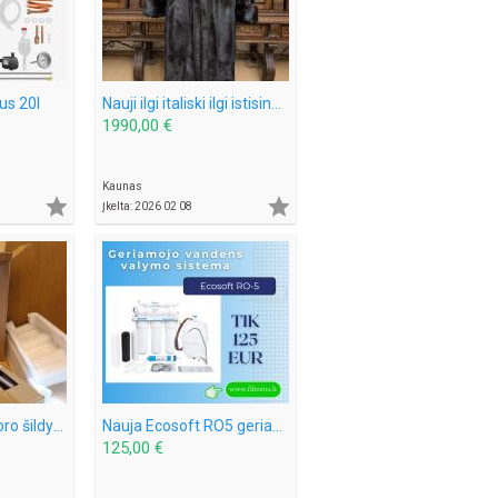
ius 20l
Nauji ilgi italiski ilgi istisines audines kailiniai L-XL dirzas
1990,00 €
Kaunas


Įkelta: 2026 02 08
Naujas dyzelinis oro šildytuvas 8 kW (12–24 V)
Nauja Ecosoft RO5 geriamojo vandens valymo sistema
125,00 €