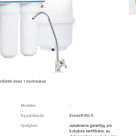
ržiūrėti visas 1 nuotraukas
Modelis:
-
Ką parduoda:
Ecosoft RO-5
Ypatybės:
suteikiame garantiją, yra
kokybės sertifikatai, su