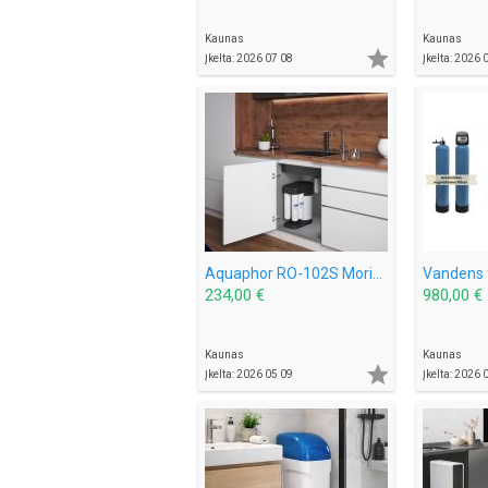
Kaunas
Kaunas

Įkelta: 2026 07 08
Įkelta: 2026 
Aquaphor RO-102S Morion Mineral geriamojo vandens sistema
234,00 €
980,00 €
Kaunas
Kaunas

Įkelta: 2026 05 09
Įkelta: 2026 