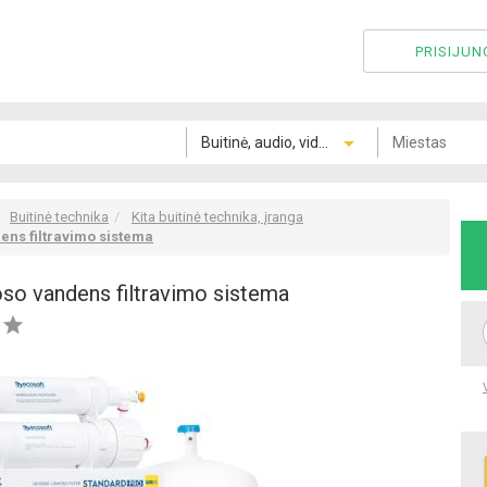
PRISIJUN
Buitinė technika
Kita buitinė technika, įranga
ens filtravimo sistema
so vandens filtravimo sistema


Peržiūrėti visas 1
nuotraukas