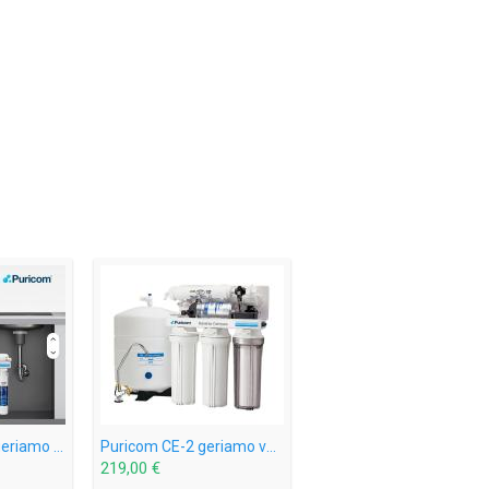
Puricom CE-2M geriamo vandens sistema su mineralizacija
Puricom CE-2 geriamo vandens sistema
219,00 €