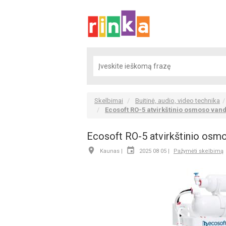
Skelbimai
Buitinė, audio, video technika
Ecosoft RO-5 atvirkštinio osmoso vand
Ecosoft RO-5 atvirkštinio osmo


Kaunas |
2025 08 05 |
Pažymėti skelbimą