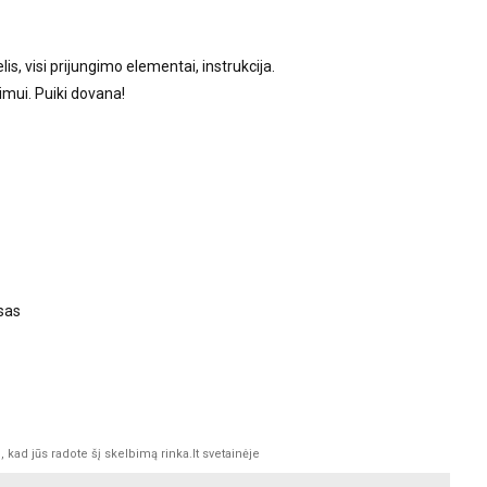
is, visi prijungimo elementai, instrukcija.
mui. Puiki dovana!
sas
kad jūs radote šį skelbimą rinka.lt svetainėje