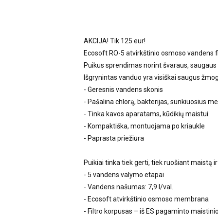
AKCIJA! Tik 125 eur!
Ecosoft RO-5 atvirkštinio osmoso vandens f
Puikus sprendimas norint švaraus, saugaus
Išgrynintas vanduo yra visiškai saugus žmo
- Geresnis vandens skonis
- Pašalina chlorą, bakterijas, sunkiuosius m
- Tinka kavos aparatams, kūdikių maistui
- Kompaktiška, montuojama po kriaukle
- Paprasta priežiūra
Puikiai tinka tiek gerti, tiek ruošiant maistą i
- 5 vandens valymo etapai
- Vandens našumas: 7,9 l/val.
- Ecosoft atvirkštinio osmoso membrana
- Filtro korpusas – iš ES pagaminto maistinio