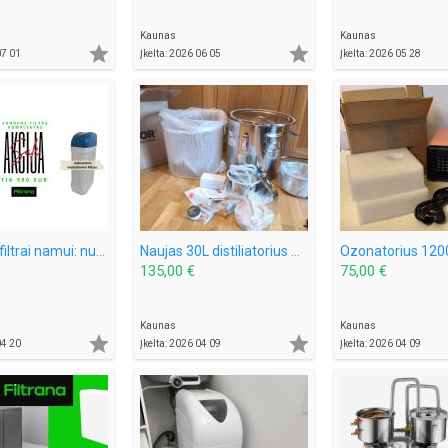
Kaunas
Kaunas


07 01
Įkelta: 2026 06 05
Įkelta: 2026 05 28
Vandens filtrai namui: nugeležinimo filtras + vandens minkštinimas (komplektas)
Naujas 30L distiliatorius – pilnas komplektas, paruoštas naudojimui!
135,00 €
75,00 €
Kaunas
Kaunas


04 20
Įkelta: 2026 04 09
Įkelta: 2026 04 09