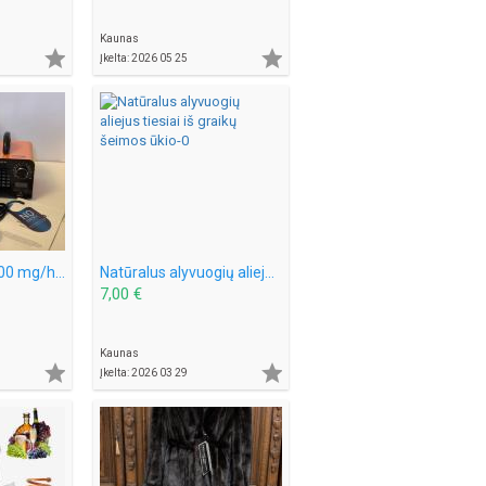
Kaunas


Įkelta: 2026 05 25
Ozonatorius 12000 mg/h – kvapų, pelėsio ir bakterijų šalinimui
Natūralus alyvuogių aliejus tiesiai iš graikų šeimos ūkio
7,00 €
Kaunas


Įkelta: 2026 03 29