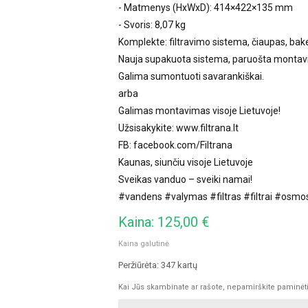
- Matmenys (HxWxD): 414×422×135 mm
- Svoris: 8,07 kg
Komplekte: filtravimo sistema, čiaupas, bakel
Nauja supakuota sistema, paruošta montavi
Galima sumontuoti savarankiškai.
arba
Galimas montavimas visoje Lietuvoje!
Užsisakykite: www.filtrana.lt
FB: facebook.com/Filtrana
Kaunas, siunčiu visoje Lietuvoje
Sveikas vanduo – sveiki namai!
#vandens #valymas #filtras #filtrai #osmo
Kaina: 125,00 €
Kaina galutinė
Peržiūrėta: 347 kartų
Kai Jūs skambinate ar rašote, nepamirškite paminėti, 