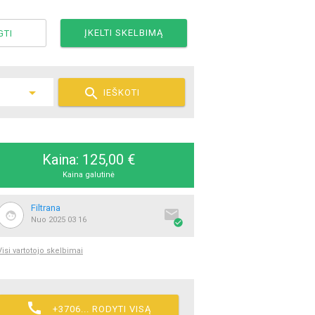
ĮKELTI SKELBIMĄ
GTI

IEŠKOTI
Kaina: 125,00 €
Kaina galutinė
Filtrana

Nuo 2025 03 16

Visi vartotojo skelbimai

+3706... RODYTI VISĄ