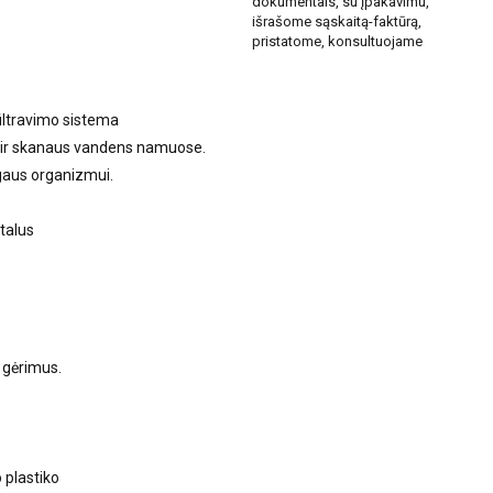
dokumentais, su įpakavimu,
išrašome sąskaitą-faktūrą,
pristatome, konsultuojame
iltravimo sistema
 ir skanaus vandens namuose.
gaus organizmui.
etalus
r gėrimus.
 plastiko