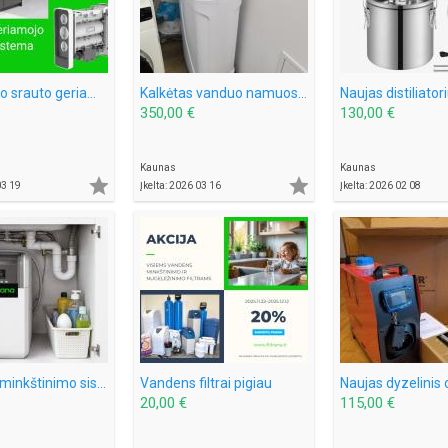
Tiesioginio srauto geriamojo vandens valymo sistema RO600
Kalkėtas vanduo namuose? Jūs ne vieni.
Naujas distiliator
350,00 €
130,00 €
Kaunas
Kaunas


03 19
Įkelta: 2026 03 16
Įkelta: 2026 02 08
Vandens minkštinimo sistema po kriaukle
Vandens filtrai pigiau
20,00 €
115,00 €