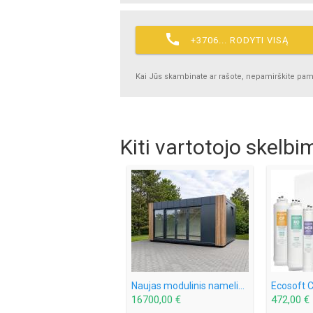

+3706... RODYTI VISĄ
Kai Jūs skambinate ar rašote, nepamirškite pamin
Kiti vartotojo skelbi
Naujas modulinis namelis 6x3 m
16700,00 €
472,00 €