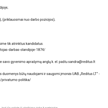
ijoje;
, (priklauosmai nuo darbo pozicijos);
me tik atrinktus kandidatus.
tojas-darbas-olandijoje-1874/
ite savo gyvenimo aprašymą anglų k. el. paštu
sandra@reditus.lt
s duomenys būtų naudojami ir saugomi įmonės UAB „Reditus LT“ -
t/privatumo-politika/
kad jūs radote šį skelbimą rinka.lt svetainėje