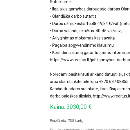
Suteikiame:
• Ilgalaikis gamybos darbuotojo darbas Oland
• Olandiška darbo sutartis;
• Darbo užmokestis 16,88-19,84 €/val. (neto)
• Darbo valandų skaičius: 40-45 val/sav.;
• Atlyginimas mokamas kas savaitę;
• Pagalba apgyvendinimo klausimu;
• Konfidencialumą garantuojame, informuosi
https://www.reditus.lt/job/gamybos-darbuo
Norėdami pasiteirauti ar kandidatuoti siųsk
arba skambinkite telefonu +370 637 08855.
Kandidatuodami sutinkate, kad Jūsų asmen
darbo paieškos tikslais. http://www.reditus.l
Kaina: 3030,00 €
Peržiūrėta: 735 kartų
Kai Jūs skambinate ar rašote, nepamirškite paminėti, 