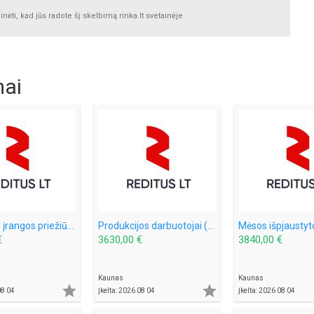
ėti, kad jūs radote šį skelbimą rinka.lt svetainėje
mai
Pastatų ir įrangos priežiūros darbuotojas – darbas Norvegijoje (2023)
Produkcijos darbuotojai (mėsos fabrikas) – darbas Norvegijoje (1940)
€
3630,00 €
3840,00 €
Kaunas
Kaunas


08 04
Įkelta: 2026 08 04
Įkelta: 2026 08 04