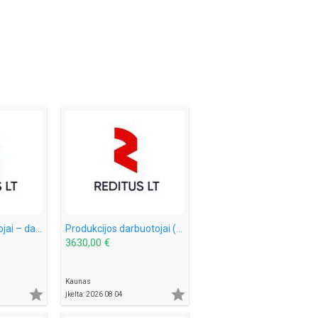
Mėsos išpjaustytojai – darbas Norvegijoje (1910)
Produkcijos darbuotojai (vištienos fabrikas) - darbas Norvegijoje (1902)
3630,00 €
Kaunas


Įkelta: 2026 08 04