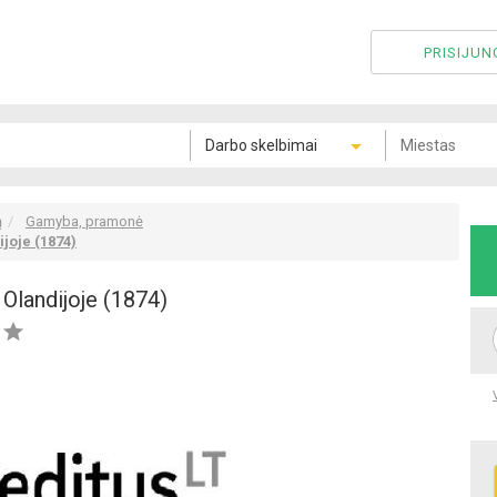
PRISIJUN
ą
Gamyba, pramonė
joje (1874)
Olandijoje (1874)


Peržiūrėti visas 1
nuotraukas