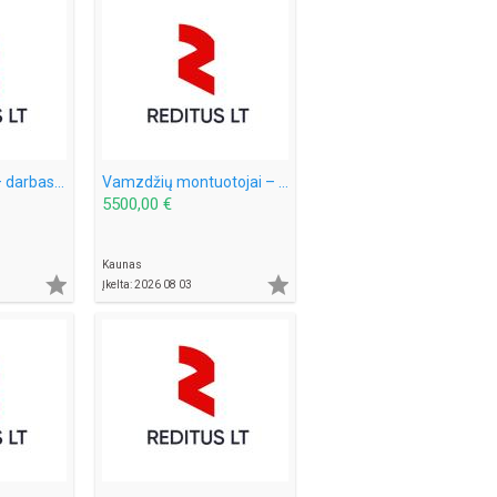
Trinkelių klojėjai – darbas Vokietijoje (2082)
Vamzdžių montuotojai – darbas Vokietijoje (2077)
5500,00 €
Kaunas


Įkelta: 2026 08 03