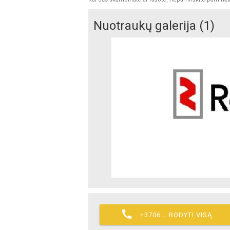
Nuotraukų galerija (1)

+3706... RODYTI VISĄ