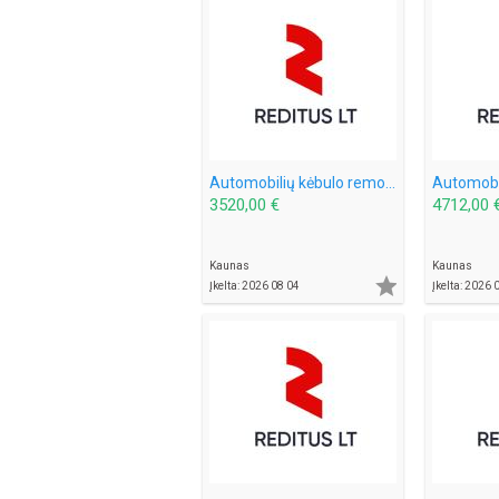
Automobilių kėbulo remonto specialistas – darbas Švedijoje (2024)
3520,00 €
4712,00 
Kaunas
Kaunas

Įkelta: 2026 08 04
Įkelta: 2026 