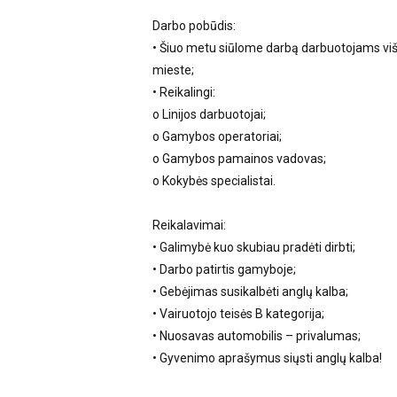
Darbo pobūdis:
• Šiuo metu siūlome darbą darbuotojams viš
mieste;
• Reikalingi:
o Linijos darbuotojai;
o Gamybos operatoriai;
o Gamybos pamainos vadovas;
o Kokybės specialistai.
Reikalavimai:
• Galimybė kuo skubiau pradėti dirbti;
• Darbo patirtis gamyboje;
• Gebėjimas susikalbėti anglų kalba;
• Vairuotojo teisės B kategorija;
• Nuosavas automobilis – privalumas;
• Gyvenimo aprašymus siųsti anglų kalba!