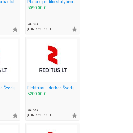
Betonuotojai – darbas Islandijoje, Danijoje, Švedijoje, Norvegijoje (2079)
Plataus profilio statybininkai – darbas Norvegijoje (1997)
5090,00 €
Kaunas


Įkelta: 2026 07 31
Dažytojai – darbas Švedijoje (2080)
Elektrikai – darbas Švedijoje (2086)
5200,00 €
Kaunas


Įkelta: 2026 07 31