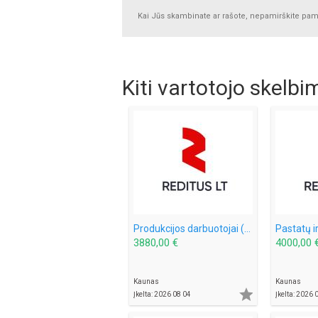
Kai Jūs skambinate ar rašote, nepamirškite pamin
Kiti vartotojo skelbi
Produkcijos darbuotojai (dešrelės) - darbas Norvegijoje (2056)
3880,00 €
4000,00 
Kaunas
Kaunas

Įkelta: 2026 08 04
Įkelta: 2026 