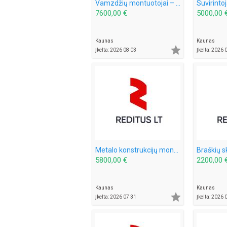
Vamzdžių montuotojai – darbas Ispanijoje (2076)
7600,00 €
5000,00 
Kaunas
Kaunas

Įkelta: 2026 08 03
Įkelta: 2026 
Metalo konstrukcijų montuotojai (sandwich plokštės) – darbas Švedijoje (1942)
5800,00 €
2200,00 
Kaunas
Kaunas

Įkelta: 2026 07 31
Įkelta: 2026 