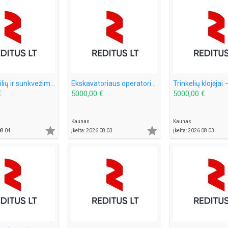
Automobilių ir sunkvežimių dažytojas – darbas Švedijoje (1945)
Ekskavatoriaus operatorius – darbas Vokietijoje (2083)
€
5000,00 €
5000,00 €
Kaunas
Kaunas


08 04
Įkelta: 2026 08 03
Įkelta: 2026 08 03