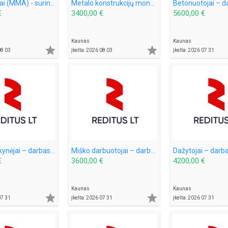
Suvirintojai (MMA) - surinkėjai – darbas Suomijoje, Vokietijoje (2074)
Metalo konstrukcijų montuotojai – darbas Suomijoje (2075)
€
3400,00 €
5600,00 €
Kaunas
Kaunas


08 03
Įkelta: 2026 08 03
Įkelta: 2026 07 31
Braškių skynėjai – darbas Švedijoje (1843)
Miško darbuotojai – darbas Švedijoje (2069)
€
3600,00 €
4200,00 €
Kaunas
Kaunas


07 31
Įkelta: 2026 07 31
Įkelta: 2026 07 31