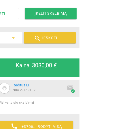
ĮKELTI SKELBIMĄ
GTI

IEŠKOTI
Kaina: 3030,00 €
Reditus LT

Nuo 2017 01 17

Visi vartotojo skelbimai

+3706... RODYTI VISĄ