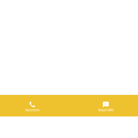


Skambinti
Rašyti SMS
Naudojimosi taisyklės
DUK