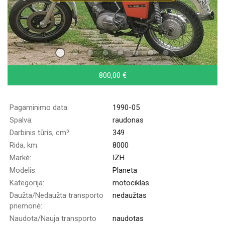
800,00 €
Pagaminimo data:
1990-05
Spalva:
raudonas
Darbinis tūris, cm³:
349
Rida, km:
8000
Markė:
IZH
Modelis:
Planeta
Kategorija:
motociklas
Daužta/Nedaužta transporto
nedaužtas
priemonė:
Naudota/Nauja transporto
naudotas