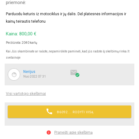
priemonė:
Parduodu keturis iz motociklus ir jų dalis. Dėl platesnės informacijos ir
kainų teirautis telefonu
Kaina: 800,00 €
Peržiūrėta: 2040 kartų
Kai Jūs skambinate ar rašote, nepamirškite paminėti, kad jūs radote šį skelbimą rinka.lt
svetainėje

Nerijus

Nuo 2022 07 31
Visi vartotojo skelbimai

86092... RODYTI VISĄ

Pranešti apie skelbimą