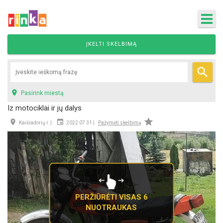
ĮKELTI SKELBIMĄ


Pasirink miestą
Iz motociklai ir jų dalys



Kaišiadorių r. |
2022 07 31 |
Pažymėti skelbimą
PERŽIŪRĖTI VISAS 6
NUOTRAUKAS