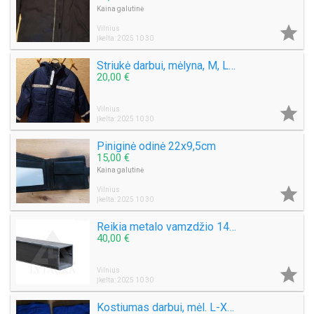
Kaina galutinė

Vilnius
Įkelta: 2025 10 30
Striukė darbui, mėlyna, M, L , XL
20,00 €

Vilnius
Įkelta: 2025 10 30
Piniginė odinė 22x9,5cm
15,00 €
Kaina galutinė

Vilnius
Įkelta: 2025 10 30
Reikia metalo vamzdžio 140x140 6(8), L=2,48m ar pan.
40,00 €

Vilnius
Įkelta: 2025 10 30
Kostiumas darbui, mėl. L-XL-M