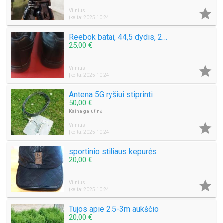

Vilnius
Įkelta: 2025 10 24
Reebok batai, 44,5 dydis, 29cm vidp.
25,00 €

Vilnius
Įkelta: 2025 10 24
Antena 5G ryšiui stiprinti
50,00 €
Kaina galutinė

Vilnius
Įkelta: 2025 10 24
sportinio stiliaus kepurės
20,00 €

Vilnius
Įkelta: 2025 10 24
Tujos apie 2,5-3m aukščio
20,00 €