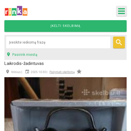
ĮKELTI SKELBIMĄ


Pasirink miestą
Laikrodis-žadintuvas



Vilnius |
2025 10 30 |
Pažymėti skelbimą