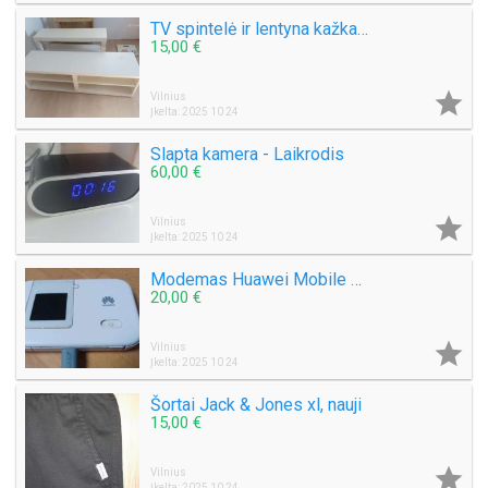
TV spintelė ir lentyna kažkam
15,00 €

Vilnius
Įkelta: 2025 10 24
Slapta kamera - Laikrodis
60,00 €

Vilnius
Įkelta: 2025 10 24
Modemas Huawei Mobile WiFi E5372s-32 ir antena
20,00 €

Vilnius
Įkelta: 2025 10 24
Šortai Jack & Jones xl, nauji
15,00 €

Vilnius
Įkelta: 2025 10 24