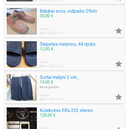
Batukai ecco, vidpadis 29cm
30,00 €

Vilnius
Įkelta: 2025 10 24
Šlepetės mėlynos, 44 dydis
12,00 €

Vilnius
Įkelta: 2025 10 24
Šortai mėlyni 2 vnt ,
15,00 €
Kaina galutinė

Vilnius
Įkelta: 2025 10 24
Kolekcinis Elfa 332 stereo
120,00 €
Vilnius