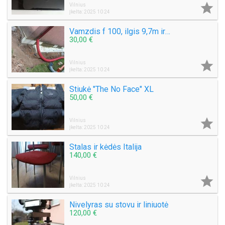

Vilnius
Įkelta: 2025 10 24
Vamzdis f 100, ilgis 9,7m ir f60 L14m, gofras
30,00 €

Vilnius
Įkelta: 2025 10 24
Stiukė "The No Face" XL
50,00 €

Vilnius
Įkelta: 2025 10 24
Stalas ir kėdės Italija
140,00 €

Vilnius
Įkelta: 2025 10 24
Nivelyras su stovu ir liniuotė
120,00 €