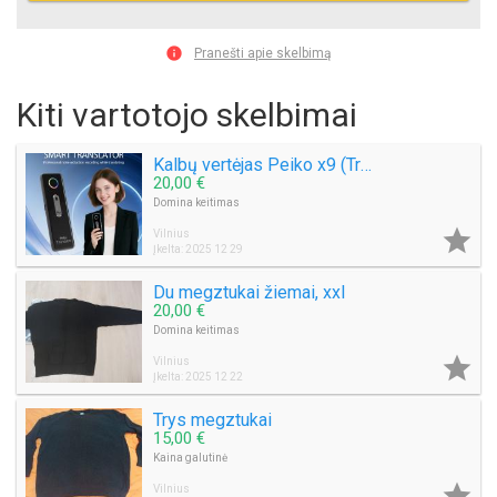

Pranešti apie skelbimą
Kiti vartotojo skelbimai
Kalbų vertėjas Peiko x9 (Translator)
20,00 €
Domina keitimas

Vilnius
Įkelta: 2025 12 29
Du megztukai žiemai, xxl
20,00 €
Domina keitimas

Vilnius
Įkelta: 2025 12 22
Trys megztukai
15,00 €
Kaina galutinė

Vilnius