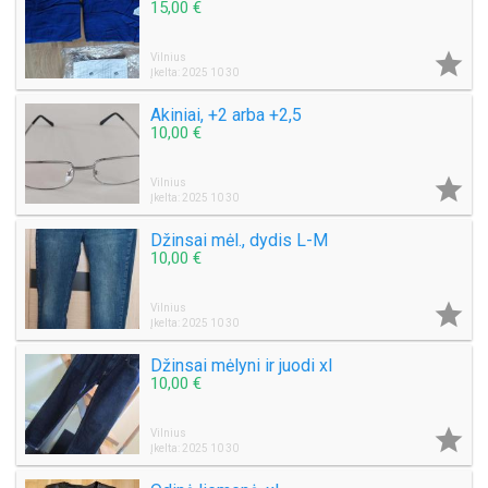
15,00 €

Vilnius
Įkelta: 2025 10 30
Akiniai, +2 arba +2,5
10,00 €

Vilnius
Įkelta: 2025 10 30
Džinsai mėl., dydis L-M
10,00 €

Vilnius
Įkelta: 2025 10 30
Džinsai mėlyni ir juodi xl
10,00 €

Vilnius
Įkelta: 2025 10 30