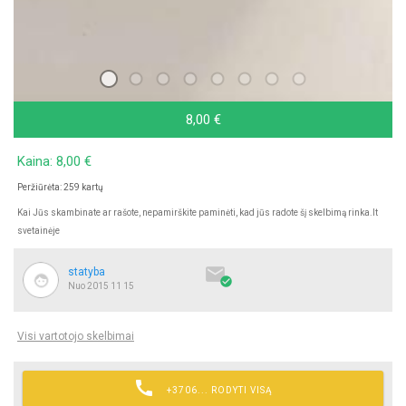
8,00 €
naujas, tik pabandytas, galimas siuntimas, rašykite
Kaina: 8,00 €
Peržiūrėta: 259 kartų
Kai Jūs skambinate ar rašote, nepamirškite paminėti, kad jūs radote šį skelbimą rinka.lt
svetainėje

statyba

Nuo 2015 11 15
Visi vartotojo skelbimai

+3706... RODYTI VISĄ