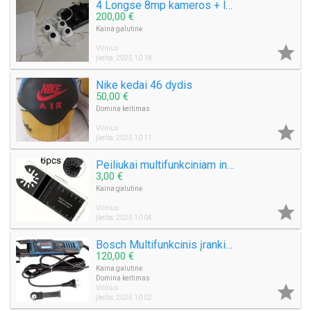
4 Longse 8mp kameros + laidai, NVR, komplektas be disko
200,00 €
Kaina galutinė

Vilnius
Įkelta: 2025 10 18
Nike kedai 46 dydis
50,00 €
Domina keitimas

Vilnius
Įkelta: 2025 10 11
Peiliukai multifunkciniam instrumentui
3,00 €
Kaina galutinė

Vilnius
Įkelta: 2025 10 04
Bosch Multifunkcinis įrankis Gop 55-36
120,00 €
Kaina galutinė
Domina keitimas

Vilnius
Įkelta: 2025 10 02