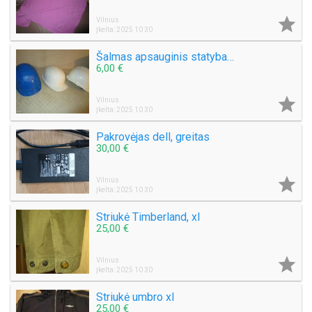

Vilnius
Įkelta: 2025 10 30
Šalmas apsauginis statybai ar...
6,00 €

Vilnius
Įkelta: 2025 10 30
Pakrovėjas dell, greitas
30,00 €

Vilnius
Įkelta: 2025 10 30
Striukė Timberland, xl
25,00 €

Vilnius
Įkelta: 2025 10 30
Striukė umbro xl
25,00 €