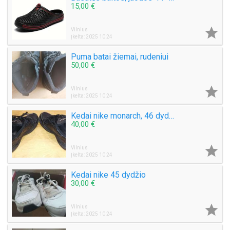
15,00 €

Vilnius
Įkelta: 2025 10 24
Puma batai žiemai, rudeniui
50,00 €

Vilnius
Įkelta: 2025 10 24
Kedai nike monarch, 46 dydis, juodi
40,00 €

Vilnius
Įkelta: 2025 10 24
Kedai nike 45 dydžio
30,00 €

Vilnius
Įkelta: 2025 10 24