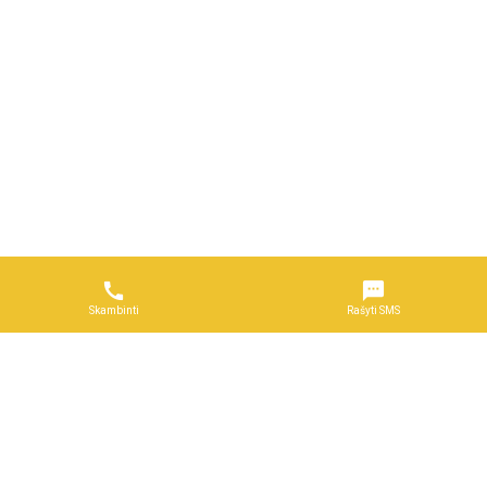


Skambinti
Rašyti SMS
Naudojimosi taisyklės
DUK
Reklama
Privatumo politika
Kontaktai