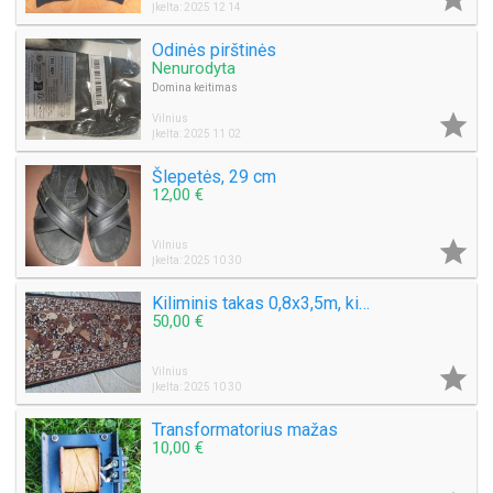
Įkelta: 2025 12 14
Odinės pirštinės
Nenurodyta
Domina keitimas

Vilnius
Įkelta: 2025 11 02
Šlepetės, 29 cm
12,00 €

Vilnius
Įkelta: 2025 10 30
Kiliminis takas 0,8x3,5m, kilimas 2,8x4m
50,00 €

Vilnius
Įkelta: 2025 10 30
Transformatorius mažas
10,00 €