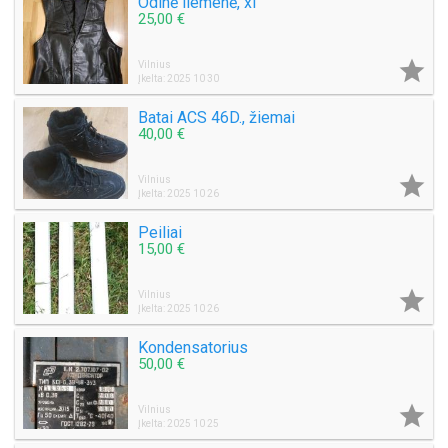
Odinė liemenė, xl
25,00 €

Vilnius
Įkelta: 2025 10 30
Batai ACS 46D., žiemai
40,00 €

Vilnius
Įkelta: 2025 10 26
Peiliai
15,00 €

Vilnius
Įkelta: 2025 10 26
Kondensatorius
50,00 €

Vilnius
Įkelta: 2025 10 25