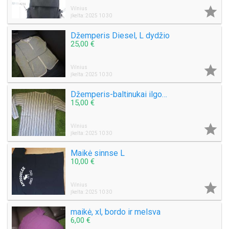

Vilnius
Įkelta: 2025 10 30
Džemperis Diesel, L dydžio
25,00 €

Vilnius
Įkelta: 2025 10 30
Džemperis-baltinukai ilgomis rankovėmis XL ir sportinė maikė xl
15,00 €

Vilnius
Įkelta: 2025 10 30
Maikė sinnse L
10,00 €

Vilnius
Įkelta: 2025 10 30
maikė, xl, bordo ir melsva
6,00 €