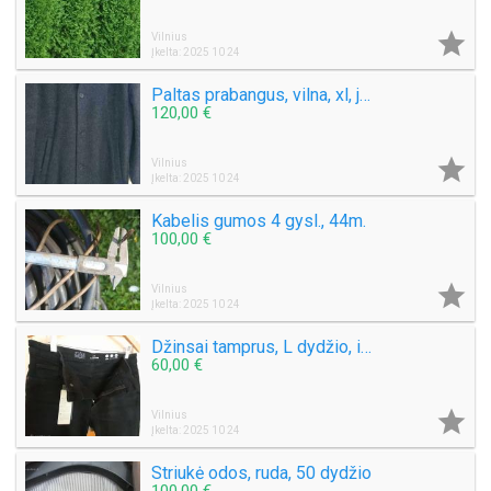

Vilnius
Įkelta: 2025 10 24
Paltas prabangus, vilna, xl, juodas
120,00 €

Vilnius
Įkelta: 2025 10 24
Kabelis gumos 4 gysl., 44m.
100,00 €

Vilnius
Įkelta: 2025 10 24
Džinsai tamprus, L dydžio, ilgis 100cm
60,00 €

Vilnius
Įkelta: 2025 10 24
Striukė odos, ruda, 50 dydžio