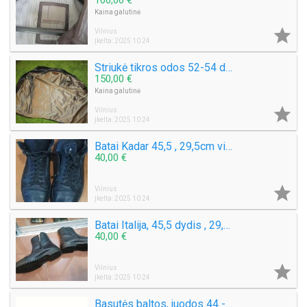
100,00 €
Kaina galutinė

Vilnius
Įkelta: 2025 10 24
Striukė tikros odos 52-54 dydis
150,00 €
Kaina galutinė

Vilnius
Įkelta: 2025 10 24
Batai Kadar 45,5 , 29,5cm vidp.
40,00 €

Vilnius
Įkelta: 2025 10 24
Batai Italija, 45,5 dydis , 29,5cm vidp.
40,00 €

Vilnius
Įkelta: 2025 10 24
Basutės baltos, juodos 44 -45 dydžio