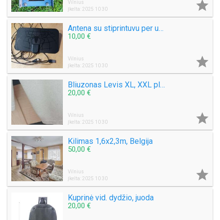

Vilnius
Įkelta: 2025 10 30
Antena su stiprintuvu per usb
10,00 €

Vilnius
Įkelta: 2025 10 30
Bliuzonas Levis XL, XXL plonas
20,00 €

Vilnius
Įkelta: 2025 10 30
Kilimas 1,6x2,3m, Belgija
50,00 €

Vilnius
Įkelta: 2025 10 30
Kuprinė vid. dydžio, juoda
20,00 €