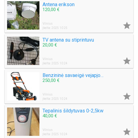
Antena erikson
120,00 €

Vilnius
Įkelta: 2025 10 25
TV antena su stiprintuvu
20,00 €

Vilnius
Įkelta: 2025 10 24
Benzininė savaeigė vejapjovė HPG QJ46P
250,00 €

Vilnius
Įkelta: 2025 10 24
Tepalinis šildytuvas 0-2,5kw
40,00 €

Vilnius
Įkelta: 2025 10 24