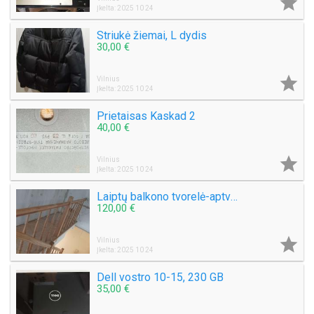

Įkelta: 2025 10 24
Striukė žiemai, L dydis
30,00 €

Vilnius
Įkelta: 2025 10 24
Prietaisas Kaskad 2
40,00 €

Vilnius
Įkelta: 2025 10 24
Laiptų balkono tvorelė-aptvėrimas, 3,6m.
120,00 €

Vilnius
Įkelta: 2025 10 24
Dell vostro 10-15, 230 GB
35,00 €