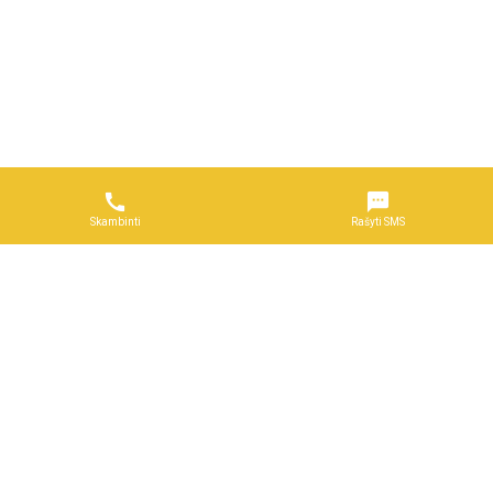


Skambinti
Rašyti SMS
Naudojimosi taisyklės
DUK
Reklama
Privatumo politika
Kontaktai
Partneriams
Visos teisės saugomos © 2026 UAB „Skelbimų rinka“