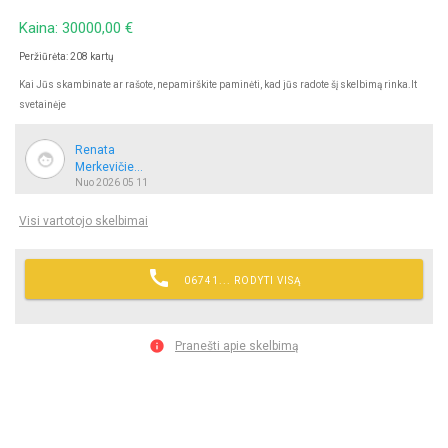
Kaina: 30000,00 €
Peržiūrėta: 208 kartų
Kai Jūs skambinate ar rašote, nepamirškite paminėti, kad jūs radote šį skelbimą rinka.lt
svetainėje
Renata
Merkevičie...
Nuo 2026 05 11
Visi vartotojo skelbimai

06741... RODYTI VISĄ

Pranešti apie skelbimą