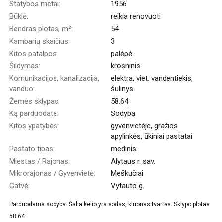
Statybos metai:
1956
Būklė:
reikia renovuoti
Bendras plotas, m²:
54
Kambarių skaičius:
3
Kitos patalpos:
palėpė
Šildymas:
krosninis
Komunikacijos, kanalizacija,
elektra, viet. vandentiekis,
vanduo:
šulinys
Žemės sklypas:
58.64
Ką parduodate:
Sodybą
Kitos ypatybės:
gyvenvietėje, gražios
apylinkės, ūkiniai pastatai
Pastato tipas:
medinis
Miestas / Rajonas:
Alytaus r. sav.
Mikrorajonas / Gyvenvietė:
Meškučiai
Gatvė:
Vytauto g.
Parduodama sodyba. Šalia kelio yra sodas, kluonas tvartas. Sklypo plotas
58.64