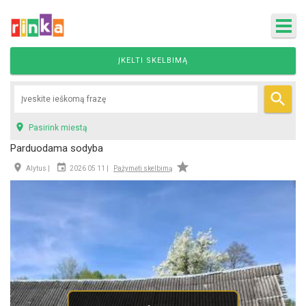
ĮKELTI SKELBIMĄ


Pasirink miestą
Parduodama sodyba



Alytus |
2026 05 11 |
Pažymėti skelbimą