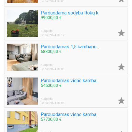
Įkelta: 2024 08 01
Parduodama sodyba Rokų k.
99000,00 €

Klaipėda
Įkelta: 2024 07 12
Parduodamas 1,5 kambario butas Kretingos m., Žemaitės al.
58800,00 €

Klaipėda
Įkelta: 2024 07 08
Parduodamas vieno kambario butas Kretingos mieste, Žemaitės al.
54500,00 €

Klaipėda
Įkelta: 2024 07 08
Parduodamas vieno kambario butas Baltijos pr.
57700,00 €