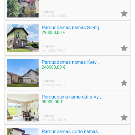

Klaipėda
Įkelta: 2024 06 10
Parduodamas namas Slengiuose
290000,00 €

Klaipėda
Įkelta: 2024 06 07
Parduodamas namas Ketvergiuose
240000,00 €

Klaipėda
Įkelta: 2024 06 06
Parduodama namo dalis Vydmantų k.
90000,00 €

Klaipėda
Įkelta: 2024 06 06
Parduodamas sodo namas Gargžduose