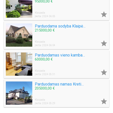
95000,00 €

Klaipėda
Įkelta: 2024 06 05
Parduodama sodyba Klaipėdos raj., Rudaičių k.
215000,00 €

Klaipėda
Įkelta: 2024 06 04
Parduodamas vieno kambario butas Priestočio g.
60000,00 €

Klaipėda
Įkelta: 2024 05 31
Parduodamas namas Kretingos mieste
205000,00 €

Klaipėda
Įkelta: 2024 05 29