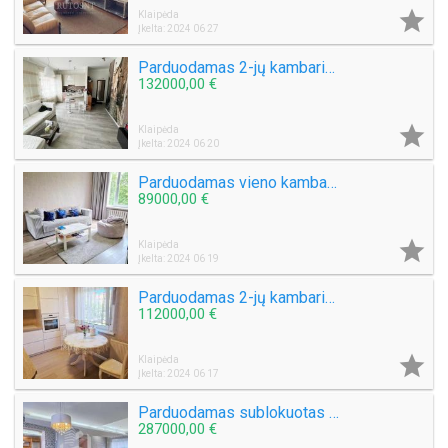

Klaipėda
Įkelta: 2024 06 27
Parduodamas 2-jų kambarių butas S. Daukanto g.
132000,00 €

Klaipėda
Įkelta: 2024 06 20
Parduodamas vieno kambario butas Danės g.
89000,00 €

Klaipėda
Įkelta: 2024 06 19
Parduodamas 2-jų kambarių su holu butas Rambyno g.
112000,00 €

Klaipėda
Įkelta: 2024 06 17
Parduodamas sublokuotas namas Klaipėdos mieste
287000,00 €