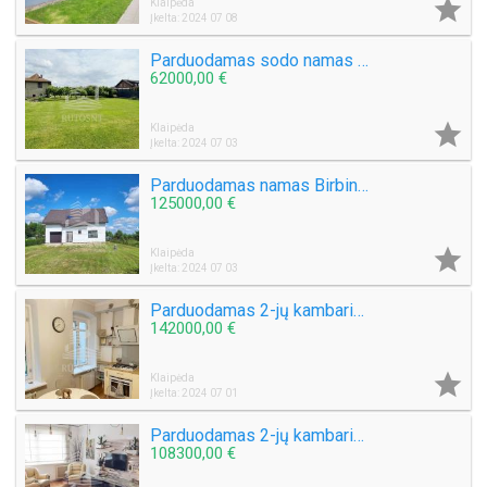

Klaipėda
Įkelta: 2024 07 08
Parduodamas sodo namas Kulių k.
62000,00 €

Klaipėda
Įkelta: 2024 07 03
Parduodamas namas Birbinčių k.
125000,00 €

Klaipėda
Įkelta: 2024 07 03
Parduodamas 2-jų kambarių butas Šaulių g.
142000,00 €

Klaipėda
Įkelta: 2024 07 01
Parduodamas 2-jų kambarių su holu butas Vaidaugų g.
108300,00 €