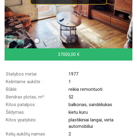
37000,00 €
Statybos metai:
1977
Kelintame aukšte :
1
Būklė:
reikia remontuoti
Bendras plotas, m²:
52
Kitos patalpos:
balkonas, sandėliukas
Šildymas:
kietu kuru
Kitos ypatybės:
plastikiniai langai, vieta
automobiliui
Kelių aukštų namas:
2