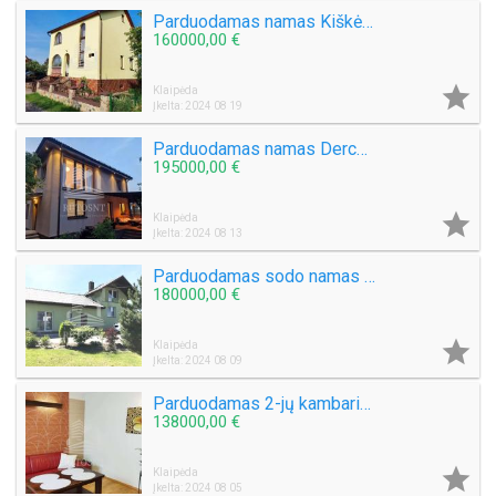
Parduodamas namas Kiškėnų k.
160000,00 €

Klaipėda
Įkelta: 2024 08 19
Parduodamas namas Derceklių k.
195000,00 €

Klaipėda
Įkelta: 2024 08 13
Parduodamas sodo namas Lingių k.
180000,00 €

Klaipėda
Įkelta: 2024 08 09
Parduodamas 2-jų kambarių butas senamiestyje, Daržų g.
138000,00 €

Klaipėda
Įkelta: 2024 08 05