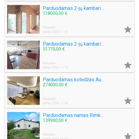
Parduodamas 2-jų kambarių butas S. Nėries g.
118000,00 €

Klaipėda
Įkelta: 2024 11 15
Parduodamas 2-jų kambarių butas Gargžduose, Turgaus g.
51770,00 €

Klaipėda
Įkelta: 2024 11 14
Parduodamas kotedžas Aukštkiemių k.
274000,00 €

Klaipėda
Įkelta: 2024 11 08
Parduodamas namas Rimkų k.
139900,00 €

Klaipėda
Įkelta: 2024 11 07