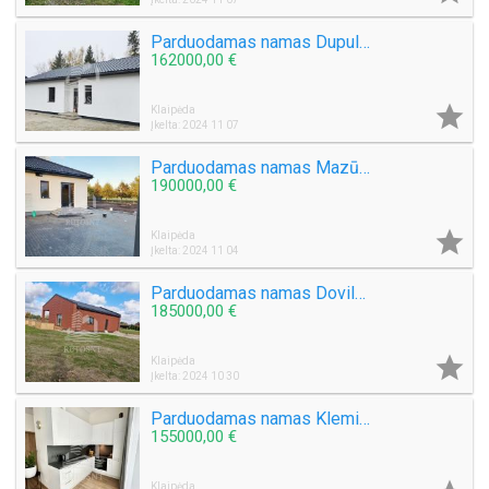
Parduodamas namas Dupulčių k.
162000,00 €

Klaipėda
Įkelta: 2024 11 07
Parduodamas namas Mazūriškių k.
190000,00 €

Klaipėda
Įkelta: 2024 11 04
Parduodamas namas Dovilų mstl.
185000,00 €

Klaipėda
Įkelta: 2024 10 30
Parduodamas namas Klemiškės II k.
155000,00 €
Klaipėda