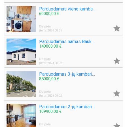
Parduodamas vieno kambario butas Šiaulių g.
60000,00 €

Klaipėda
Įkelta: 2024 08 05
Parduodamas namas Baukštininkų k.
140000,00 €

Klaipėda
Įkelta: 2024 08 02
Parduodamas 3-jų kambarių butas Gedminų g.
85000,00 €

Klaipėda
Įkelta: 2024 08 02
Parduodamas 2-jų kambarių butas Taikos pr.
109900,00 €

Klaipėda