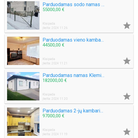
Parduodamas sodo namas Žiaukų k.
55000,00 €

Klaipėda
Įkelta: 2024 11 26
Parduodamas vieno kambario butas Žalgirio g.
44500,00 €

Klaipėda
Įkelta: 2024 11 21
Parduodamas namas Klemiškės II k.
182000,00 €

Klaipėda
Įkelta: 2024 11 20
Parduodamas 2-jų kambarių su holu butas Varpų g.
97000,00 €

Klaipėda
Įkelta: 2024 11 19