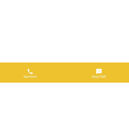


Skambinti
Rašyti SMS
Naudojimosi taisyklės
DUK
Reklama
Privatumo politika
Kontaktai
Partneriams