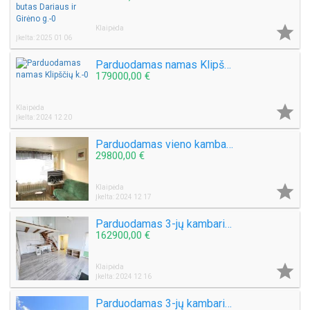

Klaipėda
Įkelta: 2025 01 06
Parduodamas namas Klipščių k.
179000,00 €

Klaipėda
Įkelta: 2024 12 20
Parduodamas vieno kambario butas Sulupės g.
29800,00 €

Klaipėda
Įkelta: 2024 12 17
Parduodamas 3-jų kambarių butas Tauralaukyje
162900,00 €

Klaipėda
Įkelta: 2024 12 16
Parduodamas 3-jų kambarių butas Galinio Pylimo g.