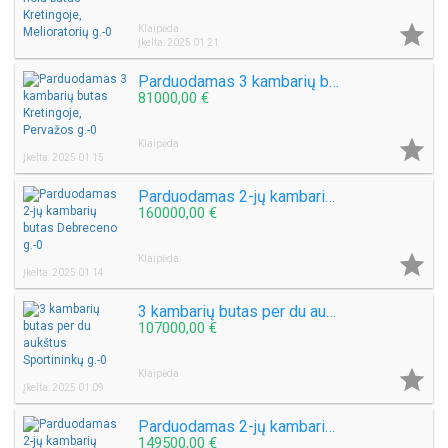

Klaipėda
Įkelta: 2025 01 21
Parduodamas 3 kambarių butas Kretingoje, Pervažos g.
81000,00 €

Klaipėda
Įkelta: 2025 01 15
Parduodamas 2-jų kambarių butas Debreceno g.
160000,00 €

Klaipėda
Įkelta: 2025 01 14
3 kambarių butas per du aukštus Sportininkų g.
107000,00 €

Klaipėda
Įkelta: 2025 01 09
Parduodamas 2-jų kambarių butas Dariaus ir Girėno g.
149500,00 €