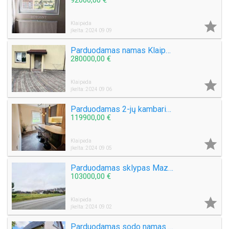
92000,00 €

Klaipėda
Įkelta: 2024 09 09
Parduodamas namas Klaipėdos mieste
280000,00 €

Klaipėda
Įkelta: 2024 09 06
Parduodamas 2-jų kambarių su holu butas Laukininkų g.
119900,00 €

Klaipėda
Įkelta: 2024 09 05
Parduodamas sklypas Mazūriškių k.
103000,00 €

Klaipėda
Įkelta: 2024 09 02
Parduodamas sodo namas Derceklių k.