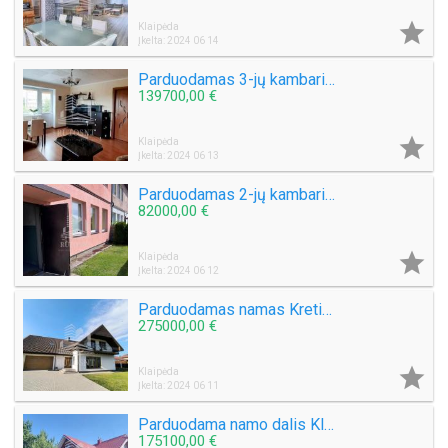

Klaipėda
Įkelta: 2024 06 14
Parduodamas 3-jų kambarių butas J. Janonio g.
139700,00 €

Klaipėda
Įkelta: 2024 06 13
Parduodamas 2-jų kambarių butas Tulpių g.
82000,00 €

Klaipėda
Įkelta: 2024 06 12
Parduodamas namas Kretingos mieste
275000,00 €

Klaipėda
Įkelta: 2024 06 11
Parduodama namo dalis Klaipėdos mieste
175100,00 €