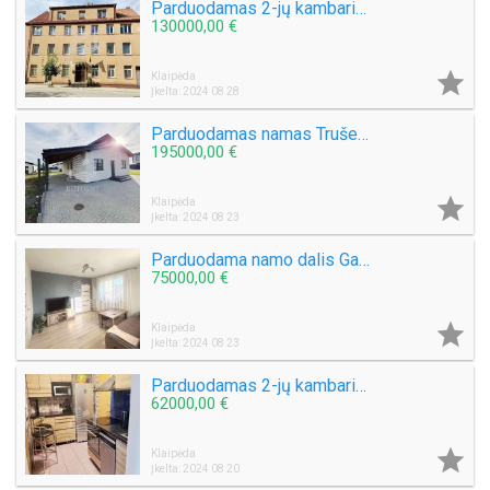
Parduodamas 2-jų kambarių butas J. Zauerveino g.
130000,00 €

Klaipėda
Įkelta: 2024 08 28
Parduodamas namas Trušelių k.
195000,00 €

Klaipėda
Įkelta: 2024 08 23
Parduodama namo dalis Gargžduose
75000,00 €

Klaipėda
Įkelta: 2024 08 23
Parduodamas 2-jų kambarių butas Tauralaukyje
62000,00 €

Klaipėda
Įkelta: 2024 08 20