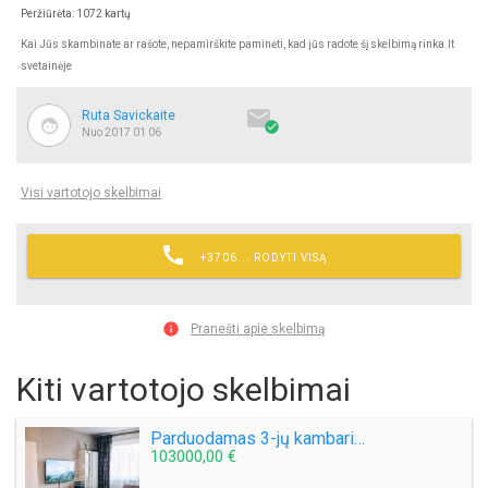
Peržiūrėta: 1072 kartų
Kai Jūs skambinate ar rašote, nepamirškite paminėti, kad jūs radote šį skelbimą rinka.lt
svetainėje

Ruta Savickaite

Nuo 2017 01 06
Visi vartotojo skelbimai

+3706... RODYTI VISĄ

Pranešti apie skelbimą
Kiti vartotojo skelbimai
Parduodamas 3-jų kambarių su holu butas Budelkiemio g.
103000,00 €