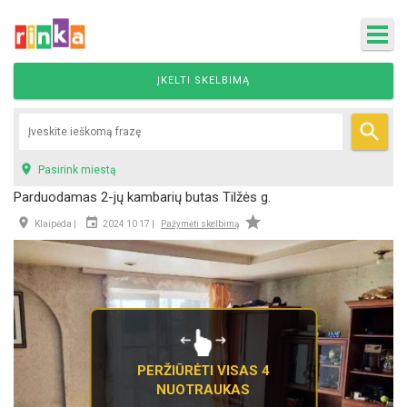
ĮKELTI SKELBIMĄ


Pasirink miestą
Parduodamas 2-jų kambarių butas Tilžės g.



Klaipėda |
2024 10 17 |
Pažymėti skelbimą
PERŽIŪRĖTI VISAS 4
NUOTRAUKAS