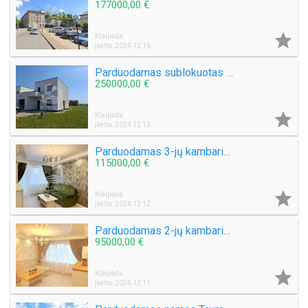
177000,00 €

Klaipėda
Įkelta: 2024 12 16
Parduodamas sublokuotas namas Klausmyliuose
250000,00 €

Klaipėda
Įkelta: 2024 12 13
Parduodamas 3-jų kambarių butas I. Simonaitytės g.
115000,00 €

Klaipėda
Įkelta: 2024 12 12
Parduodamas 2-jų kambarių butas Smiltelės g.
95000,00 €

Klaipėda
Įkelta: 2024 12 11