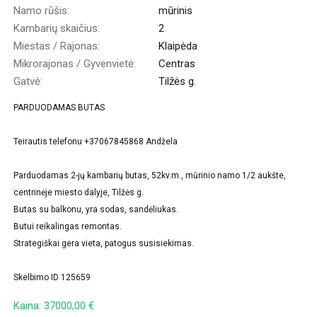
Namo rūšis:
mūrinis
Kambarių skaičius:
2
Miestas / Rajonas:
Klaipėda
Mikrorajonas / Gyvenvietė:
Centras
Gatvė:
Tilžės g.
PARDUODAMAS BUTAS
Teirautis telefonu +37067845868 Andžela
Parduodamas 2-jų kambarių butas, 52kv.m., mūrinio namo 1/2 aukšte,
centrinėje miesto dalyje, Tilžės g.
Butas su balkonu, yra sodas, sandėliukas.
Butui reikalingas remontas.
Strategiškai gera vieta, patogus susisiekimas.
Skelbimo ID 125659
Kaina: 37000,00 €