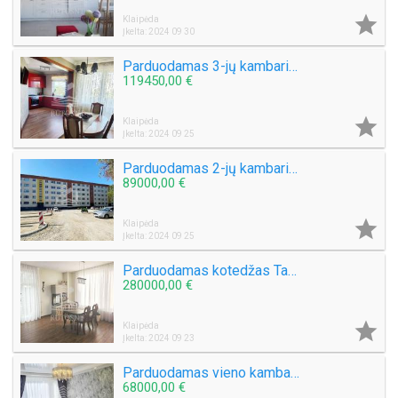

Klaipėda
Įkelta: 2024 09 30
Parduodamas 3-jų kambarių su holu butas Smiltelės g.
119450,00 €

Klaipėda
Įkelta: 2024 09 25
Parduodamas 2-jų kambarių butas Kauno g.
89000,00 €

Klaipėda
Įkelta: 2024 09 25
Parduodamas kotedžas Tauralaukyje
280000,00 €

Klaipėda
Įkelta: 2024 09 23
Parduodamas vieno kambario butas Laukininkų g.
68000,00 €