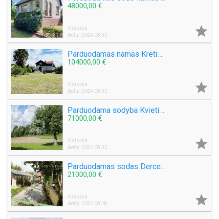
48000,00 €

Klaipėda
Įkelta: 2024 08 30
Parduodamas namas Kretingos mieste
104000,00 €

Klaipėda
Įkelta: 2024 08 30
Parduodama sodyba Kvietinių k.
71000,00 €

Klaipėda
Įkelta: 2024 08 30
Parduodamas sodas Derceklių k., s/b Dituva
21000,00 €

Klaipėda
Įkelta: 2024 08 28