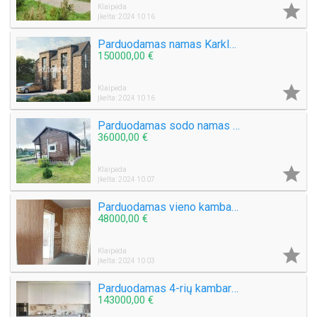

Klaipėda
Įkelta: 2024 10 16
Parduodamas namas Karklėje
150000,00 €

Klaipėda
Įkelta: 2024 10 16
Parduodamas sodo namas Kiškėnų k.
36000,00 €

Klaipėda
Įkelta: 2024 10 07
Parduodamas vieno kambario butas Sulupės g.
48000,00 €

Klaipėda
Įkelta: 2024 10 03
Parduodamas 4-rių kambarių butas Alksnynės g.
143000,00 €