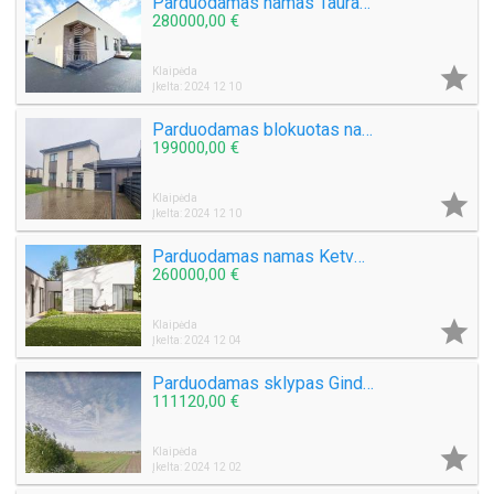
Parduodamas namas Tauralaukyje
280000,00 €

Klaipėda
Įkelta: 2024 12 10
Parduodamas blokuotas namas Slengių k.
199000,00 €

Klaipėda
Įkelta: 2024 12 10
Parduodamas namas Ketvergių k.
260000,00 €

Klaipėda
Įkelta: 2024 12 04
Parduodamas sklypas Ginduliuose
111120,00 €

Klaipėda
Įkelta: 2024 12 02