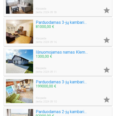

Klaipėda
Įkelta: 2024 09 18
Parduodamas 3-jų kambarių butas Debreceno g.
81000,00 €

Klaipėda
Įkelta: 2024 09 16
Išnuomojamas namas Klemiškės II k.
1300,00 €

Klaipėda
Įkelta: 2024 09 11
Parduodamas 3-jų kambarių butas Kretingos g.
199000,00 €

Klaipėda
Įkelta: 2024 09 10
Parduodamas 2-jų kambarių su holu butas Bandužių g.