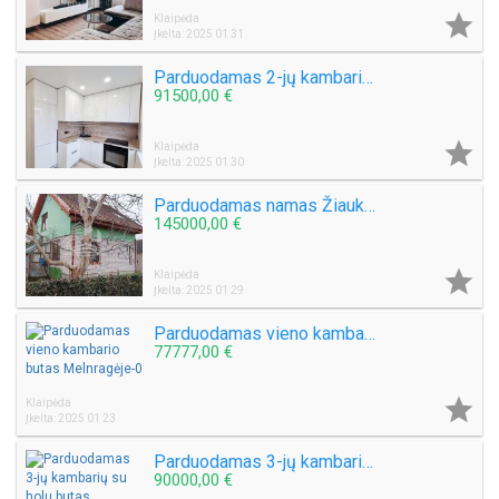

Klaipėda
Įkelta: 2025 01 31
Parduodamas 2-jų kambarių butas Laukininkų g.
91500,00 €

Klaipėda
Įkelta: 2025 01 30
Parduodamas namas Žiaukų k.
145000,00 €

Klaipėda
Įkelta: 2025 01 29
Parduodamas vieno kambario butas Melnragėje
77777,00 €

Klaipėda
Įkelta: 2025 01 23
Parduodamas 3-jų kambarių su holu butas Kretingoje, Melioratorių g.
90000,00 €