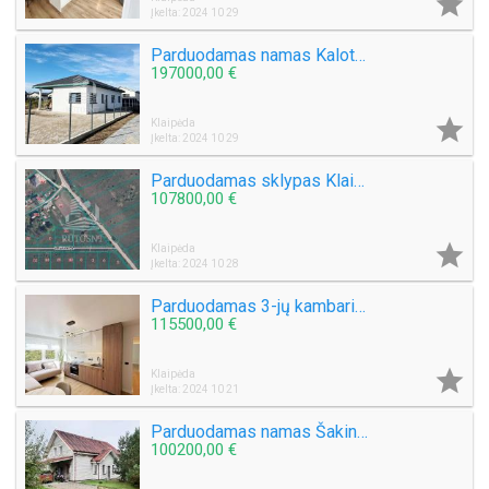

Įkelta: 2024 10 29
Parduodamas namas Kalotės k.
197000,00 €

Klaipėda
Įkelta: 2024 10 29
Parduodamas sklypas Klaipėdos m., Tauralaukyje
107800,00 €

Klaipėda
Įkelta: 2024 10 28
Parduodamas 3-jų kambarių butas Taikos pr.
115500,00 €

Klaipėda
Įkelta: 2024 10 21
Parduodamas namas Šakinių k.
100200,00 €