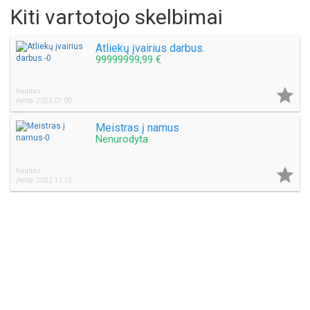
Kiti vartotojo skelbimai
Atliekų įvairius darbus.
99999999,99 €

Kaunas
Įkelta: 2023 07 09
Meistras į namus
Nenurodyta

Kaunas
Įkelta: 2022 11 13