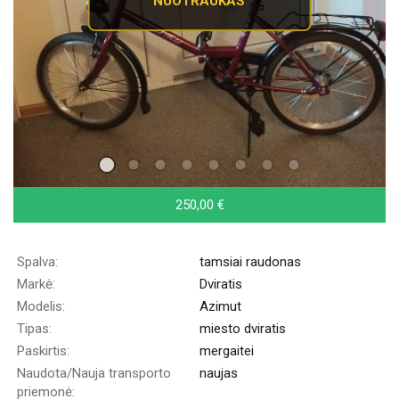
NUOTRAUKAS
250,00 €
Spalva:
tamsiai raudonas
Markė:
Dviratis
Modelis:
Azimut
Tipas:
miesto dviratis
Paskirtis:
mergaitei
Naudota/Nauja transporto
naujas
priemonė: