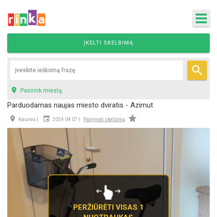
ĮKELTI SKELBIMĄ


Pasirink miestą
Parduodamas naujas miesto dviratis - Azimut



Kaunas |
2024 04 07 |
Pažymėti skelbimą
PERŽIŪRĖTI VISAS 1