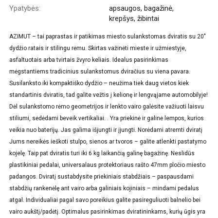
Ypatybės:
apsaugos, bagažinė,
krepšys, žibintai
AZIMUT – tai paprastas ir patikimas miesto sulankstomas dviratis su 20"
dydžio ratais ir stilingu rėmu. Skirtas važinėti mieste ir užmiestyje,
asfaltuotais arba tvirtais žvyro keliais. Idealus pasirinkimas
mėgstantiems tradicinius sulankstomus dviračius su viena pavara.
Susilanksto iki kompaktiško dydžio – neužima tiek daug vietos kiek
standartinis dviratis, tad galite vežtis į kelionę ir lengvąjame automobilyje!
Dėl sulankstomo rėmo geometrijos ir lenkto vairo galėsite važiuoti laisvu
stiliumi, sėdėdami beveik vertikaliai. . Yra priekinė ir galinė lempos, kurios
veikia nuo baterijų. Jas galima išjungti ir įjungti. Norėdami atremti dviratį
Jums nereikės ieškoti stulpo, sienos ar tvoros – galite atlenkti pastatymo
kojelę. Taip pat dviratis turi iki 6 kg laikančią galinę bagažinę. Neslidūs
plastikiniai pedalai, universalaus protektoriaus rašto 47mm pločio miesto
padangos. Dviratį sustabdysite priekiniais stabdžiais – paspausdami
stabdžių rankenėlę ant vairo arba galiniais kojiniais – mindami pedalus
atgal. Individualiai pagal savo poreikius galite pasireguliuoti balnelio bei
vairo aukštį/padėtį. Optimalus pasirinkimas dviratininkams, kurių ūgis yra