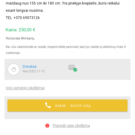
maždaug nuo 155 cm iki 180 cm. Yra priekyje krepšelis ,kuris reikalui
esant lengvai nusiima .
TEL. +370 69073126
Kaina: 250,00 €
Peržiūrėta: 846 kartų
Kai Jūs skambinate ar rašote, nepamirškite paminėti, kad jūs radote šį skelbimą rinka.lt
svetainėje

Donatas

Nuo 2022 11 13
Visi vartotojo skelbimai

86868... RODYTI VISĄ

Pranešti apie skelbimą