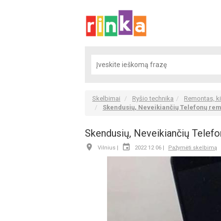
Skelbimai
Ryšio technika
Remontas, k
Skendusių, Neveikiančių Telefonų rem
Skendusių, Neveikiančių Telefo


Vilnius |
2022 12 06 |
Pažymėti skelbimą