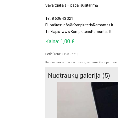
Savaitgaliais – pagal susitarimą
Tel. 8 636 43 321
El. paštas:
info@KompiuterioRemontas.lt
Tinklapis: www.KompiuterioRemontas.lt
Kaina: 1,00 €
Peržiūrėta: 1195 kartų
Kai Jūs skambinate ar rašote, nepamirškite paminėti, 
Nuotraukų galerija (5)