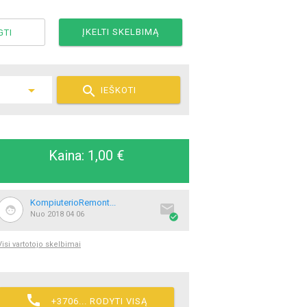
ĮKELTI SKELBIMĄ
GTI

IEŠKOTI
Kaina: 1,00 €
KompiuterioRemont...

Nuo 2018 04 06

Visi vartotojo skelbimai

+3706... RODYTI VISĄ