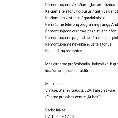
Remontuojame / keičiame įkrovimo lizdus
Keičiame telefonų korpusus / galinius dangt
Keičiame mikrofonus / garsiakalbius
Perrašome telefonų programinę įrangą Andr
Remontuojame drėgmės pažeistus telefon
Remontuojame pagrindines / motinines plo
Remontuojame neveikiančius telefonus
Kitų gedimų remontas
Mes dirbame profesionaliai, kokybiškai ir grei
Išrašome sąskaitas faktūras.
Mus rasite:
Vilniuje, Stanevičiaus g. 32A, Fabijoniškėse
(Esame prekybos centre „Kubas“ )
Darbo laikas:
I-V: 10:00 – 17:00