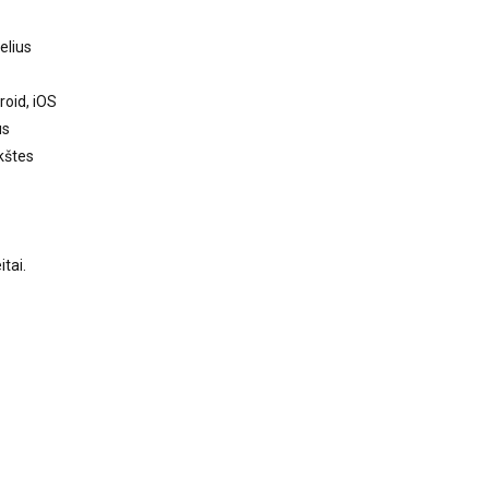
elius
oid, iOS
us
kštes
tai.