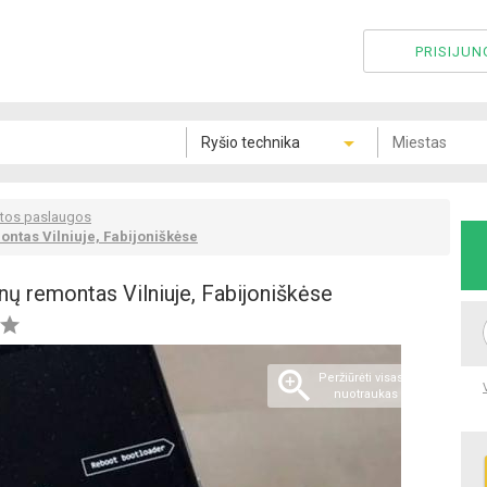
PRISIJUN
itos paslaugos
ontas Vilniuje, Fabijoniškėse
nų remontas Vilniuje, Fabijoniškėse


Peržiūrėti visas 5
nuotraukas