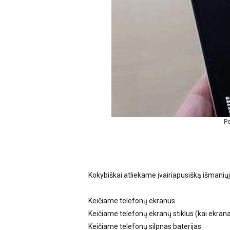
Pe
Kokybiškai atliekame įvairiapusišką išmani
Keičiame telefonų ekranus
Keičiame telefonų ekranų stiklus (kai ekran
Keičiame telefonų silpnas baterijas