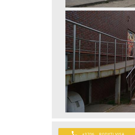

+3706... RODYTI VISĄ