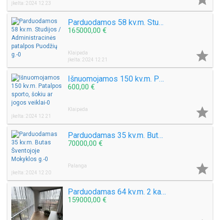
Įkelta: 2024 12 23
Parduodamos 58 kv.m. Studijos / Administracinės patalpos Puodžių g.
165000,00 €

Klaipėda
Įkelta: 2024 12 21
Išnuomojamos 150 kv.m. Patalpos sporto, šokiu ar jogos veiklai
600,00 €

Klaipėda
Įkelta: 2024 12 21
Parduodamas 35 kv.m. Butas Šventojoje Mokyklos g.
70000,00 €

Palanga
Įkelta: 2024 12 20
Parduodamas 64 kv.m. 2 kambarių Butas miesto centre Taikos pr.
159000,00 €