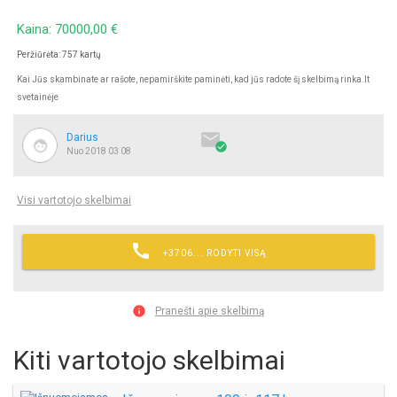
Kaina: 70000,00 €
Peržiūrėta: 757 kartų
Kai Jūs skambinate ar rašote, nepamirškite paminėti, kad jūs radote šį skelbimą rinka.lt
svetainėje

Darius

Nuo 2018 03 08
Visi vartotojo skelbimai

+3706... RODYTI VISĄ

Pranešti apie skelbimą
Kiti vartotojo skelbimai