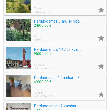

Molėtai
Įkelta: 2024 10 11
Parduodamas 3 arų sklypas šalia Platelių ežero. Plungės raj. Paplatelių k. Plokštinės g.
24900,00 €

Plungė
Įkelta: 2024 10 11
Parduodamos 147.93 kv.m. Kavinės - prekybinės patalpos Priestočio g.
95000,00 €

Klaipėda
Įkelta: 2024 10 11
Parduodamas1 kambarių 30 kv.m. Butas Mokyklos g. Su balkonu
69000,00 €

Palanga
Įkelta: 2024 10 09
Parduodami du 2 kambarių butai Panevėžio g. 25b Klaipėda 49 kv.m.