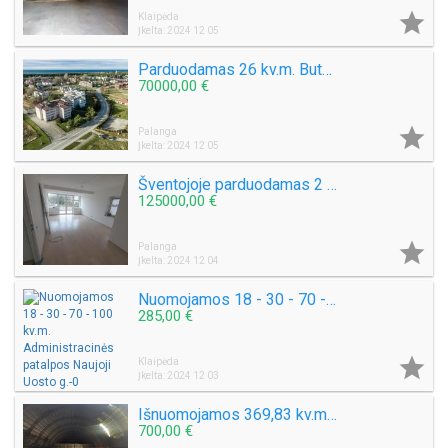

Klaipėda
Įkelta: 2024 12 05
Parduodamas 26 kv.m. Butas Šventojoje Mokyklos g. Kaina 70 000 Eu.
70000,00 €

Palanga
Įkelta: 2024 12 05
Šventojoje parduodamas 2 kambarių 55 kv.m. Butas su TERASA Mokyklos g. 1 aukštas
125000,00 €

Palanga
Įkelta: 2024 12 04
Nuomojamos 18 - 30 - 70 - 100 kv.m. Administracinės patalpos Naujoji Uosto g.
285,00 €

Klaipėda
Įkelta: 2024 12 03
Išnuomojamos 369,83 kv.m. Angaras. Šilutės pl.
700,00 €