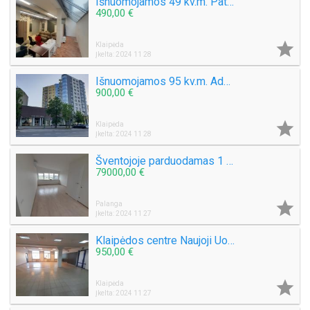
Išnuomojamos 49 kv.m. Patalpos, ofisui, grožio salonui, prekybai. Senamiestyje Tiltų g.
490,00 €

Klaipėda
Įkelta: 2024 11 28
Išnuomojamos 95 kv.m. Administracinės patalpos Taikos pr 4A Klaipėda
900,00 €

Klaipėda
Įkelta: 2024 11 28
Šventojoje parduodamas 1 kambario 34 kv.m. Butas Mokyklos g.
79000,00 €

Palanga
Įkelta: 2024 11 27
Klaipėdos centre Naujoji Uosto g, išnuomojamos 100 kv.m. ir 133 kv.m. ploto patalpos 1 aukšte
950,00 €

Klaipėda
Įkelta: 2024 11 27