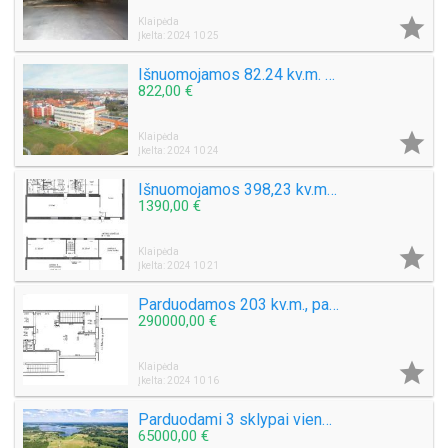

Klaipėda
Įkelta: 2024 10 25
Išnuomojamos 82.24 kv.m. modernios biuro patalpos centre
822,00 €

Klaipėda
Įkelta: 2024 10 24
Išnuomojamos 398,23 kv.m. Komercinis pastatas centre Šaulių g. Kaipėdoje
1390,00 €

Klaipėda
Įkelta: 2024 10 21
Parduodamos 203 kv.m., patalpos H.Manto g. Patalpos per 2 aukštus
290000,00 €

Klaipėda
Įkelta: 2024 10 16
Parduodami 3 sklypai vienas šalia kito Molėtų raj. Mackonių k.
65000,00 €