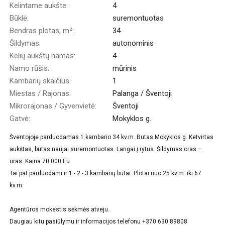
Kelintame aukšte :
4
Būklė:
suremontuotas
Bendras plotas, m²:
34
Šildymas:
autonominis
Kelių aukštų namas:
4
Namo rūšis:
mūrinis
Kambarių skaičius:
1
Miestas / Rajonas:
Palanga / Šventoji
Mikrorajonas / Gyvenvietė:
Šventoji
Gatvė:
Mokyklos g.
Šventojoje parduodamas 1 kambario 34 kv.m. Butas Mokyklos g. Ketvirtas
aukštas, butas naujai suremontuotas. Langai į rytus. Šildymas oras –
oras. Kaina 70 000 Eu.
Tai pat parduodami ir 1 - 2 - 3 kambarių butai. Plotai nuo 25 kv.m. iki 67
kv.m.
Agentūros mokestis sėkmės atveju.
Daugiau kitu pasiūlymu ir informacijos telefonu +370 630 89808