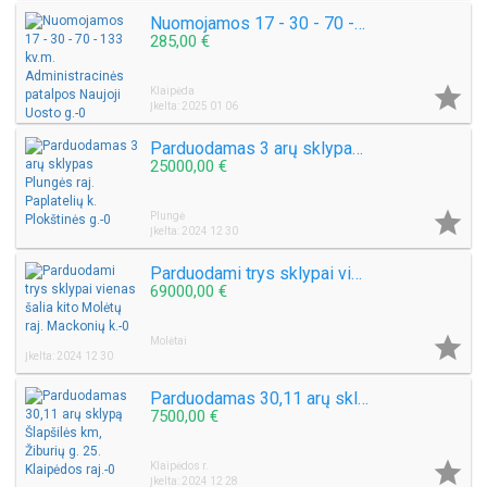
Nuomojamos 17 - 30 - 70 - 133 kv.m. Administracinės patalpos Naujoji Uosto g.
285,00 €

Klaipėda
Įkelta: 2025 01 06
Parduodamas 3 arų sklypas Plungės raj. Paplatelių k. Plokštinės g.
25000,00 €

Plungė
Įkelta: 2024 12 30
Parduodami trys sklypai vienas šalia kito Molėtų raj. Mackonių k.
69000,00 €

Molėtai
Įkelta: 2024 12 30
Parduodamas 30,11 arų sklypą Šlapšilės km, Žiburių g. 25. Klaipėdos raj.
7500,00 €

Klaipėdos r.
Įkelta: 2024 12 28