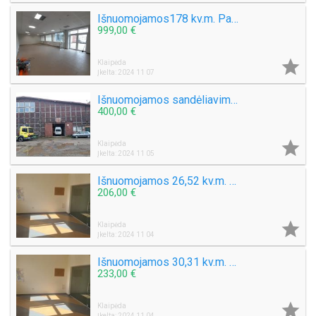
Išnuomojamos178 kv.m. Patalpos tinkamos prekybai, nedidelei gamybai, ofisui. Šilutės pl.
999,00 €

Klaipėda
Įkelta: 2024 11 07
Išnuomojamos sandėliavimo, gamybinės patalpos Artojo g. Klaipėdoje
400,00 €

Klaipėda
Įkelta: 2024 11 05
Išnuomojamos 26,52 kv.m. Administracinės patalpos Paryžiaus Komunos g.
206,00 €

Klaipėda
Įkelta: 2024 11 04
Išnuomojamos 30,31 kv.m. Administracinės patalpos Paryžiaus Komunos g.
233,00 €

Klaipėda
Įkelta: 2024 11 04