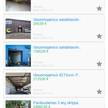

Klaipėda
Įkelta: 2024 12 03
Išnuomojamos sandėliavimo, gamybinės patalpos Artojo g. Klaipėdoje
200,00 €

Klaipėda
Įkelta: 2024 12 03
Išnuomojamos sandėliavimui-gamybai-prekybai tinkančios 301.28 kv.m. Šilutės pl.
1500,00 €

Klaipėda
Įkelta: 2024 12 02
Išnuomojamos 427 kv.m. Patalpos Tilžės g. Klaipėda. Gamybai, sandėliavimui
2135,00 €

Klaipėda
Įkelta: 2024 12 02
Parduodamas 3 arų sklypas. Platelių ežero. Plungės raj. Paplatelių k. Plokštinės g.
24900,00 €