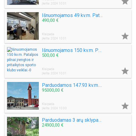

Įkelta: 2024 10 31
Išnuomojamos 49 kv.m. Patalpos, ofisui, grožio salonui
490,00 €

Klaipėda
Įkelta: 2024 10 31
Išnuomojamos 150 kv.m. Patalpos pilnai įrengtos ir pritaikytos sporto klubo veiklai.
500,00 €

Klaipėda
Įkelta: 2024 10 31
Parduodamos 147.93 kv.m. Kavinės – baro patalpos Priestočio g.
95000,00 €

Klaipėda
Įkelta: 2024 10 30
Parduodamas 3 arų sklypas 200 metrų iki Platelių ežero. Plungės raj.
24900,00 €