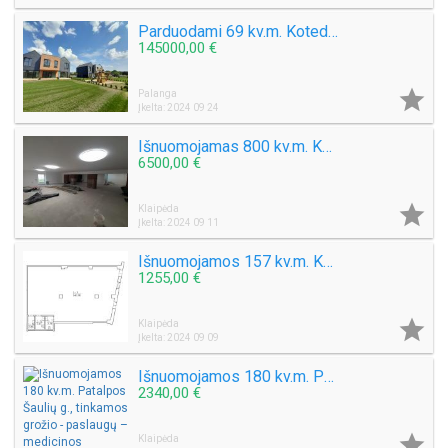
Parduodami 69 kv.m. Kotedžai Monciškėse Baltų g. A++ klasė.
145000,00 €

Palanga
Įkelta: 2024 09 24
Išnuomojamas 800 kv.m. Komercinis pastatas Klaipėdos centre Priestočio g.
6500,00 €

Klaipėda
Įkelta: 2024 09 11
Išnuomojamos 157 kv.m. Kavinės - prekybinės-medicinos-paslaugų patalpos Naujoji Uosto g, centre
1255,00 €

Klaipėda
Įkelta: 2024 09 09
Išnuomojamos 180 kv.m. Patalpos Šaulių g., tinkamos grožio - paslaugų – medicinos procedūroms - ofisui
2340,00 €

Klaipėda