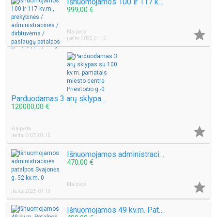
Išnuomojamos 100 ir 117 kv.m., prekybinės / administracinės / dirbtuvėms / paslaugų patalpos Naujoji Uosto g.
999,00 €

Klaipėda
Įkelta: 2025 01 16
Parduodamas 3 arų sklypas su 100 kv.m. pamatais miesto centre Priestočio g.
120000,00 €

Klaipėda
Įkelta: 2025 01 16
Išnuomojamos administracinės patalpos Svajonės g. 52 kv.m.
470,00 €

Klaipėda
Įkelta: 2025 01 13
Išnuomojamos 49 kv.m. Patalpos, ofisui, grožio salonui, prekybai. Senamiestyje Tiltų g.