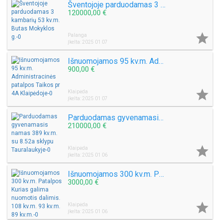
Šventojoje parduodamas 3 kambarių 53 kv.m. Butas Mokyklos g.
120000,00 €

Palanga
Įkelta: 2025 01 07
Išnuomojamos 95 kv.m. Administracinės patalpos Taikos pr 4A Klaipėdoje
900,00 €

Klaipėda
Įkelta: 2025 01 07
Parduodamas gyvenamasis namas 389 kv.m. su 8.52a sklypu Tauralaukyje
210000,00 €

Klaipėda
Įkelta: 2025 01 06
Išnuomojamos 300 kv.m. Patalpos Kurias galima nuomotis dalimis. 108 kv.m. 93 kv.m. 89 kv.m.
3000,00 €

Klaipėda
Įkelta: 2025 01 06