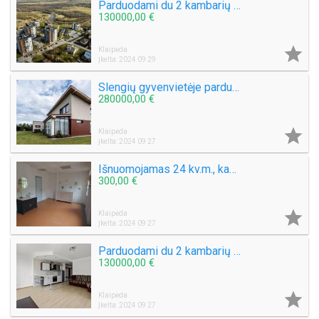
Parduodami du 2 kambarių butai Panevėžio g. 25b Klaipėda 49 kv.m.
130000,00 €

Klaipėda
Įkelta: 2024 09 29
Slengių gyvenvietėje parduodamas 136 kv.m. Dviejų aukštų namas su 6 arų sklypu
280000,00 €

Klaipėda
Įkelta: 2024 09 27
Išnuomojamas 24 kv.m., kabinetas grožio salone I. Kanto g.
300,00 €

Klaipėda
Įkelta: 2024 09 27
Parduodami du 2 kambarių butai Panevėžio g. 25b Klaipėda 49 kv.m.
130000,00 €

Klaipėda
Įkelta: 2024 09 27