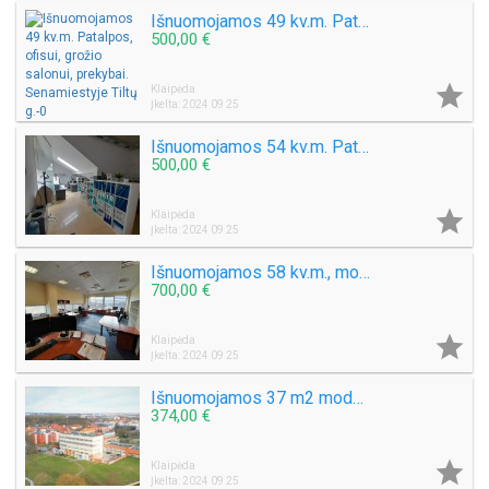
Išnuomojamos 49 kv.m. Patalpos, ofisui, grožio salonui, prekybai. Senamiestyje Tiltų g.
500,00 €

Klaipėda
Įkelta: 2024 09 25
Išnuomojamos 54 kv.m. Patalpos, ofisui, grožio salonui. Senamiestyje Tiltų g
500,00 €

Klaipėda
Įkelta: 2024 09 25
Išnuomojamos 58 kv.m., modernios biuro patalpos centre Klaipėdoje, Danės g.
700,00 €

Klaipėda
Įkelta: 2024 09 25
Išnuomojamos 37 m2 modernios biuro patalpos Klaipėdoje, Danės g.
374,00 €

Klaipėda
Įkelta: 2024 09 25