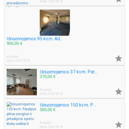
Įkelta: 2024 09 05
Išnuomojamos 95 kv.m. Administracinės patalpos Taikos pr 4A Klaipėdos miesto centre
900,00 €

Klaipėda
Įkelta: 2024 09 05
Išnuomojamos 37 kv.m. Patalpos Šaulių g., tinkamos grožio - paslaugų - procedūroms - ofisui
370,00 €

Klaipėda
Įkelta: 2024 09 05
Išnuomojamos 150 kv.m. Patalpos pilnai įrengtos ir pritaikytos sporto klubo veiklai
500,00 €

Klaipėda
Įkelta: 2024 09 04