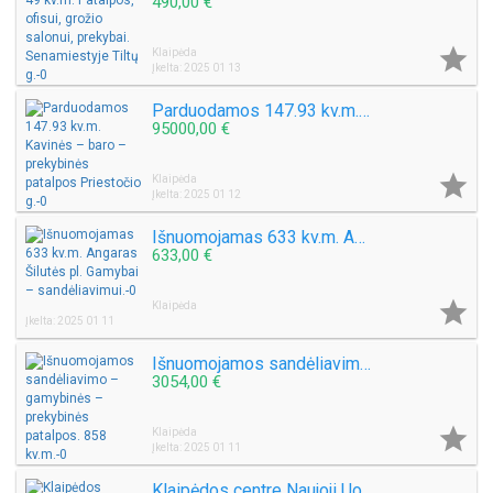
490,00 €

Klaipėda
Įkelta: 2025 01 13
Parduodamos 147.93 kv.m. Kavinės – baro – prekybinės patalpos Priestočio g.
95000,00 €

Klaipėda
Įkelta: 2025 01 12
Išnuomojamas 633 kv.m. Angaras Šilutės pl. Gamybai – sandėliavimui.
633,00 €

Klaipėda
Įkelta: 2025 01 11
Išnuomojamos sandėliavimo – gamybinės – prekybinės patalpos. 858 kv.m.
3054,00 €

Klaipėda
Įkelta: 2025 01 11
Klaipėdos centre Naujoji Uosto g, išnuomojamos 100 kv.m. ir 133 kv.m. patalpos