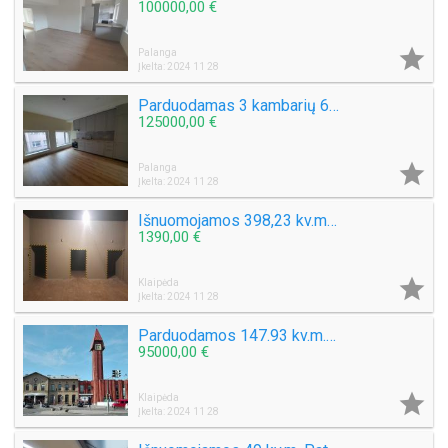
100000,00 €

Palanga
Įkelta: 2024 11 28
Parduodamas 3 kambarių 67 kv.m. Butas Mokyklos g. Šventojoje.
125000,00 €

Palanga
Įkelta: 2024 11 28
Išnuomojamos 398,23 kv.m. Komercinis pastatas centre Šaulių g.
1390,00 €

Klaipėda
Įkelta: 2024 11 28
Parduodamos 147.93 kv.m. Kavinės – baro – prekybinės patalpos Priestočio g.
95000,00 €

Klaipėda
Įkelta: 2024 11 28