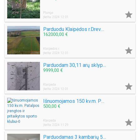

Plungė
Įkelta: 2024 12 01
Parduodu Klaipėdos r.Drevernos sen.Svenceleje netoli Kuršių marių kranto.Bendras plotas 54a.
162000,00 €

Klaipėdos r.
Įkelta: 2024 12 01
Parduodam 30,11 arų sklypą Šlapšilės km, Žiburių g. 25. Klaipėdos raj. Namų valda
9999,00 €

Klaipėda
Įkelta: 2024 12 01
Išnuomojamos 150 kv.m. Patalpos įrengtos ir pritaikytos sporto klubui
500,00 €

Klaipėda
Įkelta: 2024 11 29
Parduodamas 3 kambarių 58 kv.m. Butas Mokyklos g. Šventojoje.