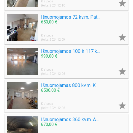

Klaipėda
Įkelta: 2024 12 10
Išnuomojamos 72 kv.m. Patalpos, ofisui, grožio salonui. Senamiestyje Tiltų g.
650,00 €

Klaipėda
Įkelta: 2024 12 09
Išnuomojamos 100 ir 117 kv.m., prekybinės / administracinės / dirbtuvėms / paslaugų patalpos Naujoji Uosto g.
999,00 €

Klaipėda
Įkelta: 2024 12 06
Išnuomojamas 800 kv.m. Komercinis pastatas Klaipėdos centre Priestočio g.
6500,00 €

Klaipėda
Įkelta: 2024 12 06
Išnuomojamos 360 kv.m. Angaras. Šilutės pl. Tinka įvairaus tipo gamybai, sandėliavimui
670,00 €