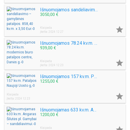
Išnuomojamos sandėliavimo – gamybinės patalpos. 858,40 kv.m. x 3,50 Eur.
3050,00 €

Klaipėda
Įkelta: 2024 12 27
Išnuomojamos 78.24 kv.m. modernios biuro patalpos centre, Danės g.
939,00 €

Klaipėda
Įkelta: 2024 12 23
Išnuomojamos 157 kv.m. Patalpos Naujoji Uosto g,
1255,00 €

Klaipėda
Įkelta: 2024 12 23
Išnuomojamas 633 kv.m. Angaras Šilutės pl. Gamybai – sandėliavimui.
1200,00 €

Klaipėda