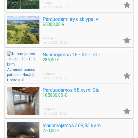

Plungė
Įkelta: 2024 10 30
Parduodami trys sklypai vienas šalia kito Molėtų raj. Mackonių k. 6,37 ha.
65000,00 €

Molėtai
Įkelta: 2024 10 30
Nuomojamos 18 - 30 - 70 - 133 kv.m. Administracinės patalpos Naujoji Uosto g.
285,00 €

Klaipėda
Įkelta: 2024 10 29
Parduodamos 58 kv.m. Studijos / Administracinės patalpos Puodžių g.
165000,00 €

Klaipėda
Įkelta: 2024 10 28
Išnuomojamos 369,83 kv.m. Angaras. Šilutės pl.
750,00 €