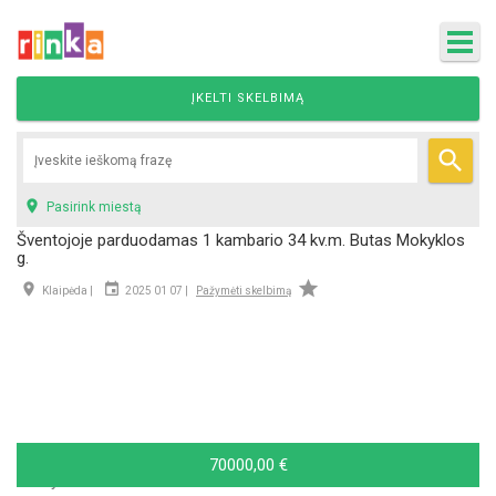
ĮKELTI SKELBIMĄ


Pasirink miestą
Šventojoje parduodamas 1 kambario 34 kv.m. Butas Mokyklos
g.



Klaipėda |
2025 01 07 |
Pažymėti skelbimą
70000,00 €
Statybos metai:
1991