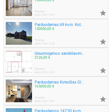
130000,00 €

Klaipėda
Įkelta: 2024 10 07
Parduodamas 69 kv.m. Kotedžas Monciškėse Baltų g. A++ klasė
150000,00 €

Palanga
Įkelta: 2024 10 04
Išnuomojamos sandėliavimui-gamybai-prekybai tinkančios 625.36 kv.m., ploto patalpos Klaipėdoje, Šilutės pl,
3126,00 €

Klaipėda
Įkelta: 2024 10 01
Parduodamas Kotedžas GINDULIUOSE Žolyno g. Bendras plotas 100 kv. m Sklypo plotas 1.8 arai Statyba 2014
165000,00 €

Klaipėda
Įkelta: 2024 10 01
Parduodamos 147.93 kv.m. Kavinės - prekybinės patalpos Priestočio g.