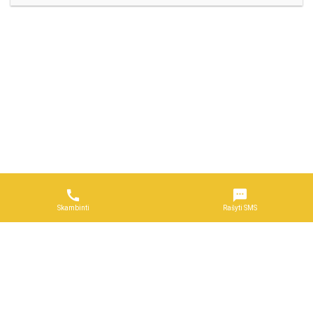


Skambinti
Rašyti SMS
Naudojimosi taisyklės
DUK
Reklama
Privatumo politika
Kontaktai