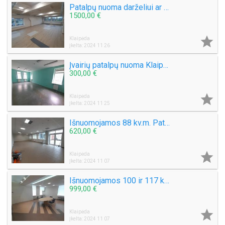
Patalpų nuoma darželiui ar vaikų žaidimų kambariui.
1500,00 €

Klaipėda
Įkelta: 2024 11 26
Įvairių patalpų nuoma Klaipėdoje. Ofiso, sporto salių, grožio, prekybinės, sandėliavimo patalpos
300,00 €

Klaipėda
Įkelta: 2024 11 25
Išnuomojamos 88 kv.m. Patalpos tinkamos prekybai, nedidelei gamybai, ofisui. Šilutės pl.
620,00 €

Klaipėda
Įkelta: 2024 11 07
Išnuomojamos 100 ir 117 kv.m., prekybinės / administracinės / dirbtuvėms / paslaugų patalpos Naujoji Uosto g.
999,00 €

Klaipėda
Įkelta: 2024 11 07