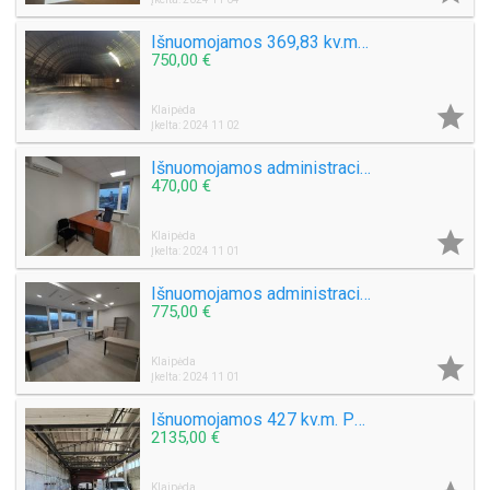
Išnuomojamos 369,83 kv.m. Angaras. Šilutės pl. Tinka įvairaus tipo sandėliavimui, gamybai
750,00 €

Klaipėda
Įkelta: 2024 11 02
Išnuomojamos administracinės patalpos Svajonės g. 52 kv.m.
470,00 €

Klaipėda
Įkelta: 2024 11 01
Išnuomojamos administracinės patalpos Svajonės g. 86 kv.m.
775,00 €

Klaipėda
Įkelta: 2024 11 01
Išnuomojamos 427 kv.m. Patalpos Tilžės g. Klaipėda. Sandėliavimo, gamybos, prekybos veiklai
2135,00 €
Klaipėda