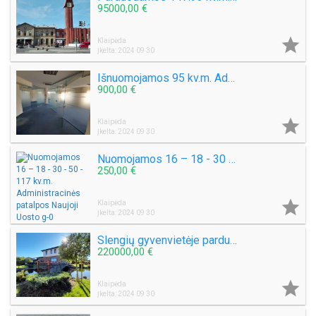
95000,00 €

Klaipėda
Įkelta: 2024 09 30
Išnuomojamos 95 kv.m. Administracinės patalpos Taikos pr 4A
900,00 €

Klaipėda
Įkelta: 2024 09 30
Nuomojamos 16 – 18 - 30 - 50 - 117 kv.m. Administracinės patalpos Naujoji Uosto g
250,00 €

Klaipėda
Įkelta: 2024 09 30
Slengių gyvenvietėje parduodamas 2 aukštų namas. Bendras plotas 170 kv.
220000,00 €

Klaipėda
Įkelta: 2024 09 30