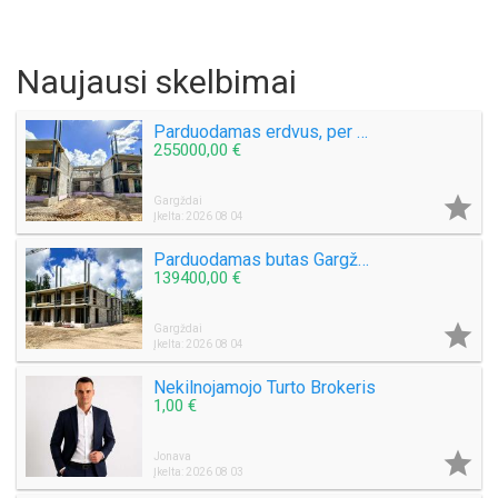
Naujausi skelbimai
Parduodamas erdvus, per 2 aukštus išplanuotas butas Gargždų miesto parke!
255000,00 €

Gargždai
Įkelta: 2026 08 04
Parduodamas butas Gargždų miesto parke! Nauja statyba!
139400,00 €

Gargždai
Įkelta: 2026 08 04
Nekilnojamojo Turto Brokeris
1,00 €

Jonava
Įkelta: 2026 08 03