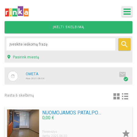
ĮKELTI SKELBIMĄ


Pasirink miestą

OMETA

Nuo 2021 08 04
Rasta 6 skelbimų
NUOMOJAMOS PATALPOS MASAŽUOTOJUI OXYWELL STUDIJOJE
0,00 €

Panevėžys
Įkelta: 2025 06 30