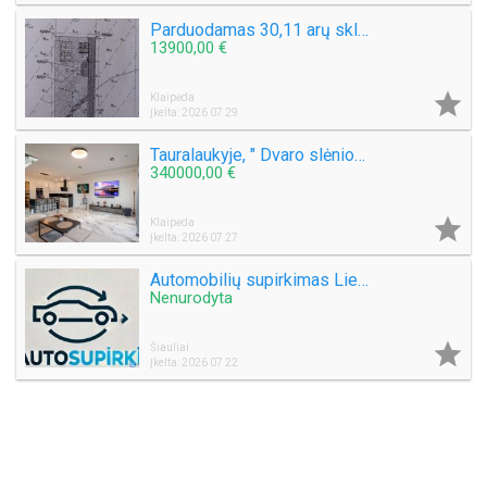
Parduodamas 30,11 arų sklypą Šlapšilės km, Žiburių g. 25. Klaipėdos raj.
13900,00 €

Klaipėda
Įkelta: 2026 07 29
Tauralaukyje, " Dvaro slėnio " Medeinos g. Parduodamas kotedžas 113 kv.m. , sklypas 2,5 a .
340000,00 €

Klaipėda
Įkelta: 2026 07 27
Automobilių supirkimas Lietuvoje
Nenurodyta

Šiauliai
Įkelta: 2026 07 22