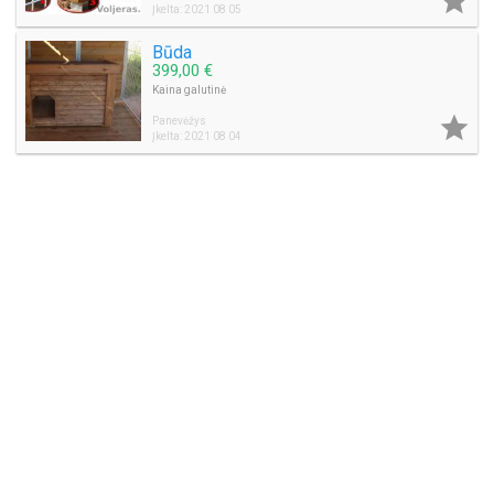

Įkelta: 2021 08 05
Būda
399,00 €
Kaina galutinė

Panevėžys
Įkelta: 2021 08 04