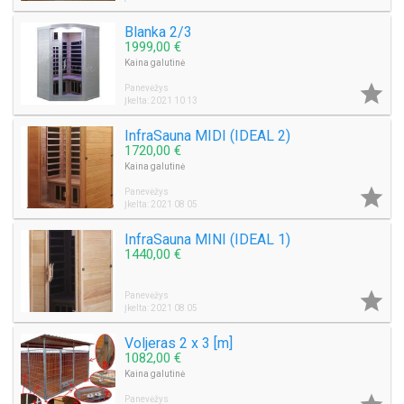
Blanka 2/3
1999,00 €
Kaina galutinė

Panevėžys
Įkelta: 2021 10 13
InfraSauna MIDI (IDEAL 2)
1720,00 €
Kaina galutinė

Panevėžys
Įkelta: 2021 08 05
InfraSauna MINI (IDEAL 1)
1440,00 €

Panevėžys
Įkelta: 2021 08 05
Voljeras 2 x 3 [m]
1082,00 €
Kaina galutinė
Panevėžys