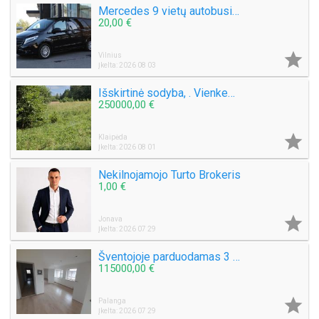
Mercedes 9 vietų autobusiuko nuoma su vairuotoju, pigiai, greitai, saugiai. Mikroautobuso Mercedes Benz Vito nuoma 8 sėdimos vietos be vairuotojo, bet kuriuo paros metu, paėmimas, nuvežimas kur tik Jums reikia Vilniuje ar visoje Lietuvoje ar užsienyje, ko
20,00 €

Vilnius
Įkelta: 2026 08 03
Išskirtinė sodyba, . Vienkemis. Apsodinta ąžuolais, beržais, spygliuočiais.
250000,00 €

Klaipėda
Įkelta: 2026 08 01
Nekilnojamojo Turto Brokeris
1,00 €

Jonava
Įkelta: 2026 07 29
Šventojoje parduodamas 3 kambarių 50 kv.m. Butas Mokyklos g.
115000,00 €

Palanga
Įkelta: 2026 07 29