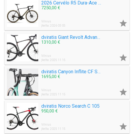
2026 Cervélo R5 Dura-Ace Di2 Road Bike (WAREHOUSEBIKE)
7250,00 €

Vilnius
Įkelta: 2026 03 05
dviratis Giant Revolt Advanced 3
1310,00 €

Vilnius
Įkelta: 2025 11 15
dviratis Canyon Inflite CF SL 7.0
1695,00 €

Vilnius
Įkelta: 2025 11 15
dviratis Norco Search C 105
950,00 €

Vilnius
Įkelta: 2025 11 15