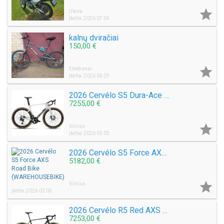

Utena
Įkelta: 2026 07 04
kalnų dviračiai
150,00 €

Elektrėnai
Įkelta: 2026 06 29
2026 Cervélo S5 Dura-Ace Di2 Road Bike (WAREHOUSEBIKE)
7255,00 €

Vilnius
Įkelta: 2026 03 05
2026 Cervélo S5 Force AXS Road Bike (WAREHOUSEBIKE)
5182,00 €

Vilnius
Įkelta: 2026 03 05
2026 Cervélo R5 Red AXS Road Bike (WAREHOUSEBIKE)
7253,00 €