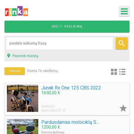
ĮKELTI SKELBIMĄ


Pasirink miestą
Rasta 76 skelbimų
Filtruoti
Junak Rx One 125 CBS 2022
1650,00 €

Mažeikiai
Įkelta: 2026 07 14
Parduodamas motociklą Suzuki (J) XF 650
1200,00 €
Domina keitimas