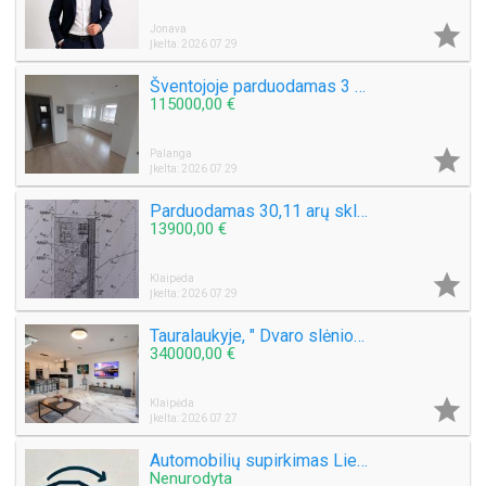

Jonava
Įkelta: 2026 07 29
Šventojoje parduodamas 3 kambarių 50 kv.m. Butas Mokyklos g.
115000,00 €

Palanga
Įkelta: 2026 07 29
Parduodamas 30,11 arų sklypą Šlapšilės km, Žiburių g. 25. Klaipėdos raj.
13900,00 €

Klaipėda
Įkelta: 2026 07 29
Tauralaukyje, " Dvaro slėnio " Medeinos g. Parduodamas kotedžas 113 kv.m. , sklypas 2,5 a .
340000,00 €

Klaipėda
Įkelta: 2026 07 27
Automobilių supirkimas Lietuvoje
Nenurodyta