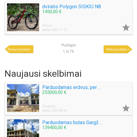
dviratis Polygon SISKIU N8
1450,00 €

Vilnius
Įkelta: 2025 11 15
Puslapis
Buvęs puslapis
Kitas puslapis
1 iš 76
Naujausi skelbimai
Parduodamas erdvus, per 2 aukštus išplanuotas butas Gargždų miesto parke!
255000,00 €

Gargždai
Įkelta: 2026 08 04
Parduodamas butas Gargždų miesto parke! Nauja statyba!
139400,00 €