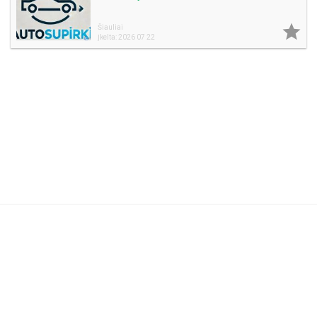

Šiauliai
Įkelta: 2026 07 22
Naudojimosi taisyklės
DUK
Reklama
Privatumo politika
Kontaktai
Partneriams