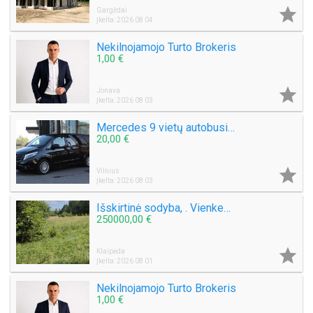

Gargždai
Įkelta: 2026 08 04
Nekilnojamojo Turto Brokeris
1,00 €

Jonava
Įkelta: 2026 08 03
Mercedes 9 vietų autobusiuko nuoma su vairuotoju, pigiai, greitai, saugiai. Mikroautobuso Mercedes Benz Vito nuoma 8 sėdimos vietos be vairuotojo, bet kuriuo paros metu, paėmimas, nuvežimas kur tik Jums reikia Vilniuje ar visoje Lietuvoje ar užsienyje, ko
20,00 €

Vilnius
Įkelta: 2026 08 03
Išskirtinė sodyba, . Vienkemis. Apsodinta ąžuolais, beržais, spygliuočiais.
250000,00 €

Klaipėda
Įkelta: 2026 08 01
Nekilnojamojo Turto Brokeris
1,00 €