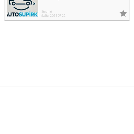

Šiauliai
Įkelta: 2026 07 22
Naudojimosi taisyklės
DUK
Reklama
Privatumo politika
Kontaktai
Partneriams