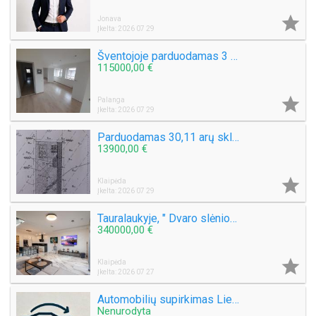

Jonava
Įkelta: 2026 07 29
Šventojoje parduodamas 3 kambarių 50 kv.m. Butas Mokyklos g.
115000,00 €

Palanga
Įkelta: 2026 07 29
Parduodamas 30,11 arų sklypą Šlapšilės km, Žiburių g. 25. Klaipėdos raj.
13900,00 €

Klaipėda
Įkelta: 2026 07 29
Tauralaukyje, " Dvaro slėnio " Medeinos g. Parduodamas kotedžas 113 kv.m. , sklypas 2,5 a .
340000,00 €

Klaipėda
Įkelta: 2026 07 27
Automobilių supirkimas Lietuvoje
Nenurodyta