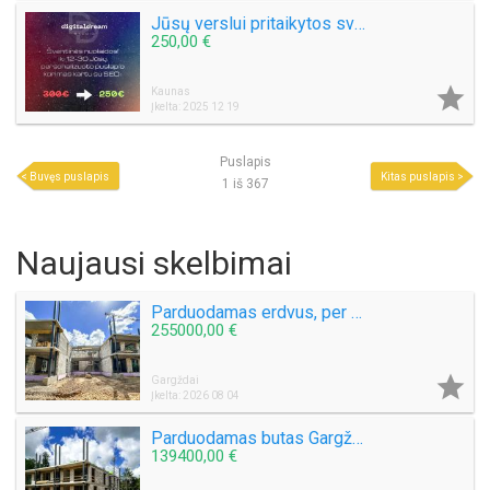
Jūsų verslui pritaikytos svetainės, e-parduotuvės.
250,00 €

Kaunas
Įkelta: 2025 12 19
Puslapis
Buvęs puslapis
Kitas puslapis
1 iš 367
Naujausi skelbimai
Parduodamas erdvus, per 2 aukštus išplanuotas butas Gargždų miesto parke!
255000,00 €

Gargždai
Įkelta: 2026 08 04
Parduodamas butas Gargždų miesto parke! Nauja statyba!
139400,00 €