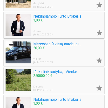

Gargždai
Įkelta: 2026 08 04
Nekilnojamojo Turto Brokeris
1,00 €

Jonava
Įkelta: 2026 08 03
Mercedes 9 vietų autobusiuko nuoma su vairuotoju, pigiai, greitai, saugiai. Mikroautobuso Mercedes Benz Vito nuoma 8 sėdimos vietos be vairuotojo, bet kuriuo paros metu, paėmimas, nuvežimas kur tik Jums reikia Vilniuje ar visoje Lietuvoje ar užsienyje, ko
20,00 €

Vilnius
Įkelta: 2026 08 03
Išskirtinė sodyba, . Vienkemis. Apsodinta ąžuolais, beržais, spygliuočiais.
250000,00 €

Klaipėda
Įkelta: 2026 08 01
Nekilnojamojo Turto Brokeris
1,00 €