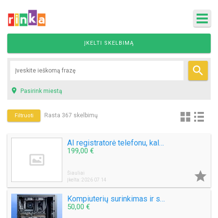
ĮKELTI SKELBIMĄ


Pasirink miestą
Rasta 367 skelbimų
Filtruoti
AI registratorė telefonu, kalba lietuviškai — atsiliepia 24/7
199,00 €

Šiauliai
Įkelta: 2026 07 14
Kompiuterių surinkimas ir spartinimas
50,00 €