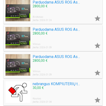
Parduodama ASUS ROG Astral GeForce RTX 5090 32GB didmeninė prekyba
2800,00 €

Birštonas
Įkelta: 2026 01 24
Parduodama ASUS ROG Astral GeForce RTX 5090 32GB didmeninė prekyba
2800,00 €

Vilnius
Įkelta: 2026 01 09
Parduodama ASUS ROG Astral GeForce RTX 5090 32GB didmeninė prekyba
2800,00 €

Vilnius
Įkelta: 2026 01 09
nebrangus KOMPIUTERIŲ taisymas KAUNE
30,00 €

Kaunas
Įkelta: 2026 01 04