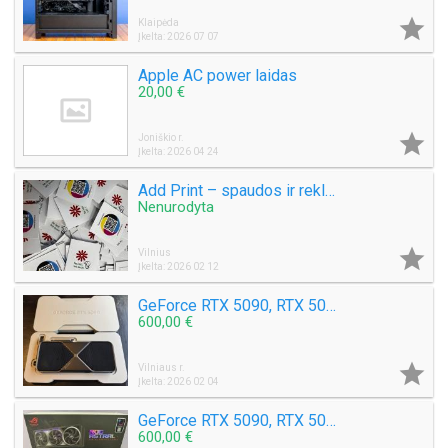

Klaipėda
Įkelta: 2026 07 07
Apple AC power laidas
20,00 €

Joniškio r.
Įkelta: 2026 04 24
Add Print – spaudos ir reklamos paslaugos
Nenurodyta

Vilnius
Įkelta: 2026 02 12
GeForce RTX 5090, RTX 5080, RTX 5070 Ti, RTX 5070, RTX 4090, RTX 4080 Super, RTX 4080, RTX 4070 Ti Super, RTX 4070 Ti, RTX 4070 Super, RTX 4070
600,00 €

Vilniaus r.
Įkelta: 2026 02 04
GeForce RTX 5090, RTX 5080, RTX 5070 Ti, RTX 5070, RTX 4090, RTX 4080 Super, RTX 4080, RTX 4070 Ti Super, RTX 4070 Ti, RTX 4070 Super,
600,00 €