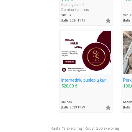
Kaina galutinė
Domina keitimas
Vilnius
Vilniu

Įkelta: 2024 11 15
Įkelta
Internetinių puslapių kūrimas ir administravimas
Perk
520,00 €
100,
Kaunas
Rasein

Įkelta: 2023 11 29
Įkelta
Rasta 43 skelbimų |
Rodyti 200 skelbimų