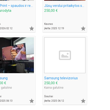
Add Print – spaudos ir reklamos paslaugos
Jūsų verslui pritaikytos svetainės, e-parduotuvės.
urodyta
250,00 €
s
Kaunas


: 2026 02 12
Įkelta: 2025 12 19
sung
Samsung televizorius
00 €
250,00 €
 galutinė
Kaina galutinė
ai
Šiauliai


: 2025 06 13
Įkelta: 2025 06 12