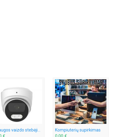
Apsaugos vaizdo stebėjimo kameros Pyramid.lt
Kompiuterių supirkimas
0 €
0,00 €