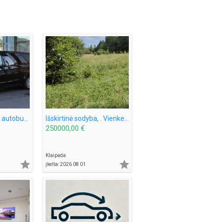
Mercedes 9 vietų autobusiuko nuoma su vairuotoju, pigiai, greitai, saugiai. Mikroautobuso Mercedes Benz Vito nuoma 8 sėdimos vietos be vairuotojo, bet kuriuo paros metu, paėmimas, nuvežimas kur tik Jums reikia Vilniuje ar visoje Lietuvoje ar užsienyje, ko
Išskirtinė sodyba, . Vienkemis. Apsodinta ąžuolais, beržais, spygliuočiais.
250000,00 €
Klaipėda


Įkelta: 2026 08 01