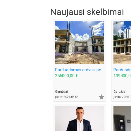
Naujausi skelbimai
Parduodamas erdvus, per 2 aukštus išplanuotas butas Gargždų miesto parke!
255000,00 €
139400,0
Gargždai
Gargždai

Įkelta: 2026 08 04
Įkelta: 2026 