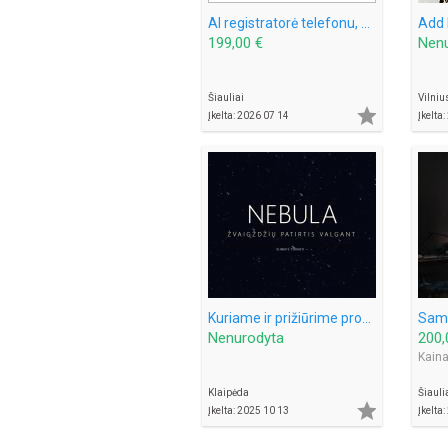
AI registratorė telefonu, kalba lietuviškai — atsiliepia 24/7
199,00 €
Nen
Šiauliai
Vilniu

Įkelta: 2026 07 14
Įkelta
Kuriame ir prižiūrime profesionalias svetaines verslams.
Sam
Nenurodyta
200,
Kaina
Klaipėda
Šiauli

Įkelta: 2025 10 13
Įkelta