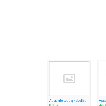
Atraskite tobulą kabelį naudodami mūsų geriausiai įvertintus kabelių ieškiklius
0,00 €
49,0