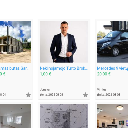
Parduodamas butas Gargždų miesto parke! Nauja statyba!
Nekilnojamojo Turto Brokeris
0 €
1,00 €
20,00 €
Jonava
Vilnius


08 04
Įkelta: 2026 08 03
Įkelta: 2026 08 03