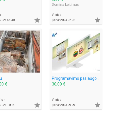
Domina keitimas
s
Vilnius


: 2024 08 30
Įkelta: 2024 07 06
u
Programavimo paslaugos - Programėlių, Verslo valdymo sistemų, Svetainių kūrimas
00 €
30,00 €
ių r.
Vilnius


: 2023 10 14
Įkelta: 2023 09 09