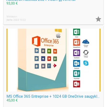
93,00 €
Vilniaus r.

Įkelta: 2023 10 22
MS Office 365 Entreprise + 1024 GB OneDrive saugykla debesyje visam gyvenimui
45,00 €