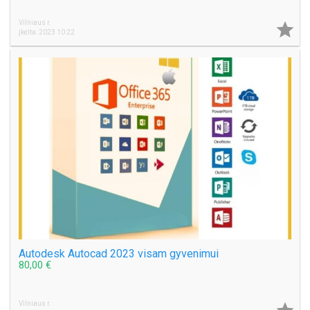
Vilniaus r.

Įkelta: 2023 10 22
Autodesk Autocad 2023 visam gyvenimui
80,00 €
Vilniaus r.