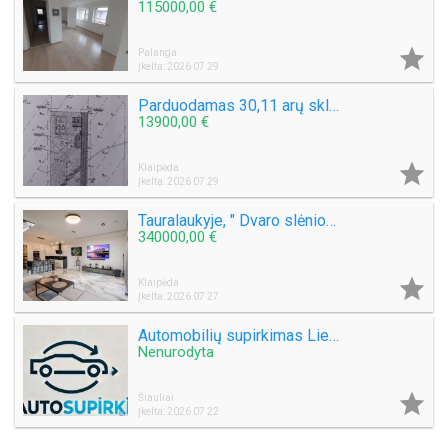
115000,00 €

Palanga
Įkelta: 2026 07 29
Parduodamas 30,11 arų sklypą Šlapšilės km, Žiburių g. 25. Klaipėdos raj.
13900,00 €

Klaipėda
Įkelta: 2026 07 29
Tauralaukyje, " Dvaro slėnio " Medeinos g. Parduodamas kotedžas 113 kv.m. , sklypas 2,5 a .
340000,00 €

Klaipėda
Įkelta: 2026 07 27
Automobilių supirkimas Lietuvoje
Nenurodyta

Šiauliai
Įkelta: 2026 07 22