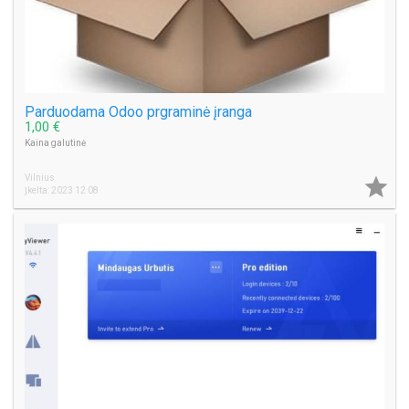
Parduodama Odoo prgraminė įranga
1,00 €
Kaina galutinė
Vilnius

Įkelta: 2023 12 08