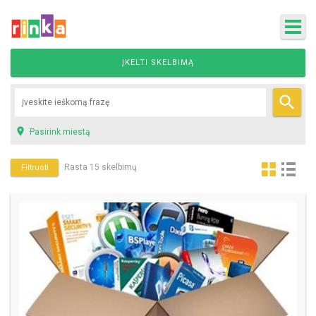
ĮKELTI SKELBIMĄ


Pasirink miestą
Rasta 15 skelbimų
Filtruoti