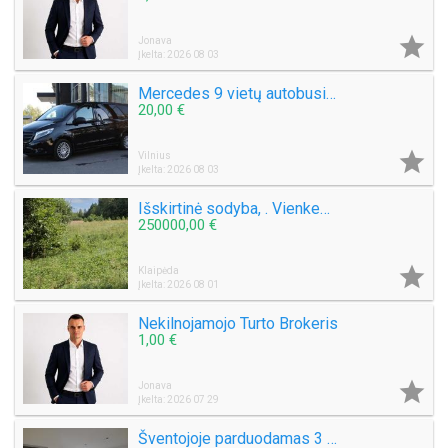

Jonava
Įkelta: 2026 08 03
Mercedes 9 vietų autobusiuko nuoma su vairuotoju, pigiai, greitai, saugiai. Mikroautobuso Mercedes Benz Vito nuoma 8 sėdimos vietos be vairuotojo, bet kuriuo paros metu, paėmimas, nuvežimas kur tik Jums reikia Vilniuje ar visoje Lietuvoje ar užsienyje, ko
20,00 €

Vilnius
Įkelta: 2026 08 03
Išskirtinė sodyba, . Vienkemis. Apsodinta ąžuolais, beržais, spygliuočiais.
250000,00 €

Klaipėda
Įkelta: 2026 08 01
Nekilnojamojo Turto Brokeris
1,00 €

Jonava
Įkelta: 2026 07 29
Šventojoje parduodamas 3 kambarių 50 kv.m. Butas Mokyklos g.