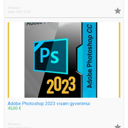
Vilniaus r.

Įkelta: 2023 10 22
Adobe Photoshop 2023 visam gyvenimui
45,00 €
Vilniaus r.
