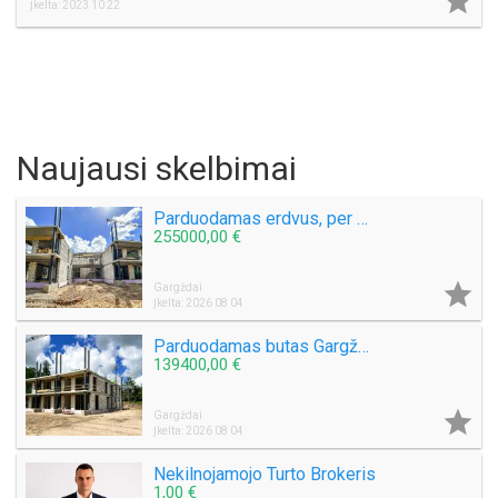

Įkelta: 2023 10 22
Naujausi skelbimai
Parduodamas erdvus, per 2 aukštus išplanuotas butas Gargždų miesto parke!
255000,00 €

Gargždai
Įkelta: 2026 08 04
Parduodamas butas Gargždų miesto parke! Nauja statyba!
139400,00 €

Gargždai
Įkelta: 2026 08 04
Nekilnojamojo Turto Brokeris
1,00 €