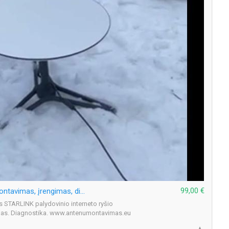
99,00 €
StarLink palydovinio interneto antenų montavimas, įrengimas, diagnostika
 STARLINK palydovinio interneto ryšio
imas. Diagnostika. www.antenumontavimas.eu