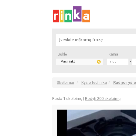
Būklė
Kaina
Pasirinkti
-
Skelbimai
Ryšio technika
Radijo ryši
Rasta 1 skelbimų
|
Rodyti 200 skelbimų