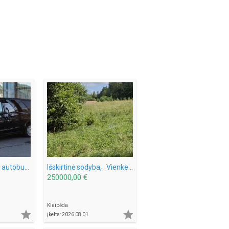
Mercedes 9 vietų autobusiuko nuoma su vairuotoju, pigiai, greitai, saugiai. Mikroautobuso Mercedes Benz Vito nuoma 8 sėdimos vietos be vairuotojo, bet kuriuo paros metu, paėmimas, nuvežimas kur tik Jums reikia Vilniuje ar visoje Lietuvoje ar užsienyje, ko
Išskirtinė sodyba, . Vienkemis. Apsodinta ąžuolais, beržais, spygliuočiais.
250000,00 €
Klaipėda


Įkelta: 2026 08 01