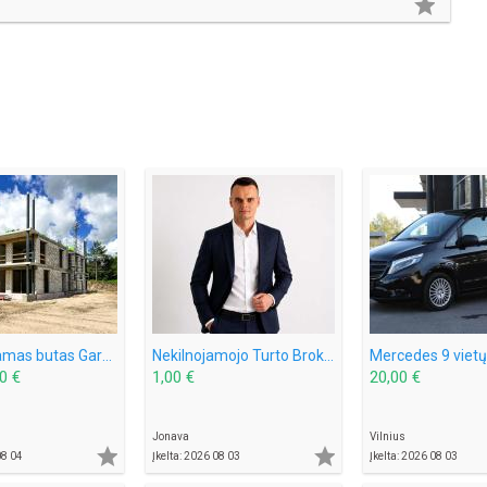

Parduodamas butas Gargždų miesto parke! Nauja statyba!
Nekilnojamojo Turto Brokeris
0 €
1,00 €
20,00 €
Jonava
Vilnius


08 04
Įkelta: 2026 08 03
Įkelta: 2026 08 03