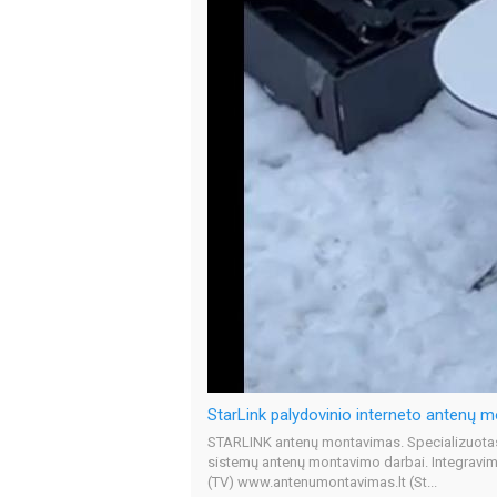
STARLINK antenų montavimas. Specializuotas
sistemų antenų montavimo darbai. Integrav
(TV) www.antenumontavimas.lt (St...