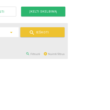
ĮKELTI SKELBIMĄ
GTI

IEŠKOTI


Filtruoti
Nuimti filtrus