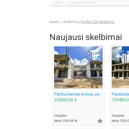
Alytus
Įkelta: 2023 03 18
Rasta 1 skelbimų |
Rodyti 200 skelbimų
Naujausi skelbimai
Parduodamas erdvus, per 2 aukštus išplanuotas butas Gargždų miesto parke!
255000,00 €
139400,0
Gargždai
Gargždai

Įkelta: 2026 08 04
Įkelta: 2026 