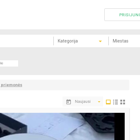
PRISIJUN
o priemonės
Naujausi