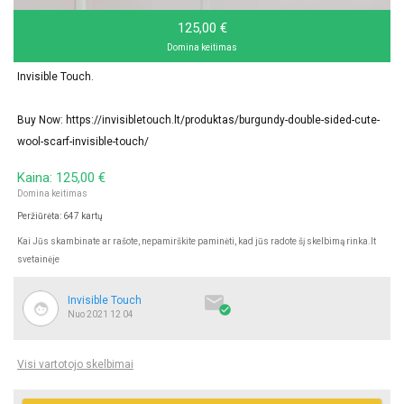
125,00 €
Buy handmade double-sided woolen scarf online at the best prices from
Domina keitimas
Invisible Touch. Select a fashionable & trendy collection of scarfs at
Invisible Touch.
Buy Now: https://invisibletouch.lt/produktas/burgundy-double-sided-cute-
wool-scarf-invisible-touch/
Kaina: 125,00 €
Domina keitimas
Peržiūrėta: 647 kartų
Kai Jūs skambinate ar rašote, nepamirškite paminėti, kad jūs radote šį skelbimą rinka.lt
svetainėje

Invisible Touch

Nuo 2021 12 04
Visi vartotojo skelbimai