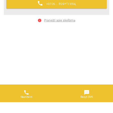

+3706... RODYTI VISĄ

Pranešti apie skelbimą


Skambinti
Rašyti SMS
Naudojimosi taisyklės