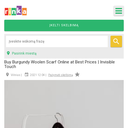
ĮKELTI SKELBIMĄ


Pasirink miestą
Buy Burgundy Woolen Scarf Online at Best Prices | Invisible
Touch



Vilnius |
2021 12 04 |
Pažymėti skelbimą