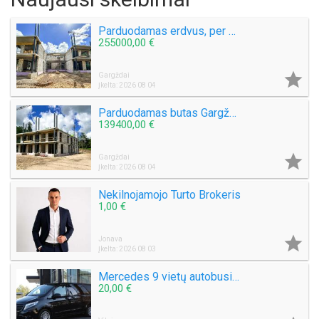
Parduodamas erdvus, per 2 aukštus išplanuotas butas Gargždų miesto parke!
255000,00 €

Gargždai
Įkelta: 2026 08 04
Parduodamas butas Gargždų miesto parke! Nauja statyba!
139400,00 €

Gargždai
Įkelta: 2026 08 04
Nekilnojamojo Turto Brokeris
1,00 €

Jonava
Įkelta: 2026 08 03
Mercedes 9 vietų autobusiuko nuoma su vairuotoju, pigiai, greitai, saugiai. Mikroautobuso Mercedes Benz Vito nuoma 8 sėdimos vietos be vairuotojo, bet kuriuo paros metu, paėmimas, nuvežimas kur tik Jums reikia Vilniuje ar visoje Lietuvoje ar užsienyje, ko
20,00 €