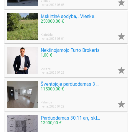

Vilnius
Įkelta: 2026 08 03
Išskirtinė sodyba, . Vienkemis. Apsodinta ąžuolais, beržais, spygliuočiais.
250000,00 €

Klaipėda
Įkelta: 2026 08 01
Nekilnojamojo Turto Brokeris
1,00 €

Jonava
Įkelta: 2026 07 29
Šventojoje parduodamas 3 kambarių 50 kv.m. Butas Mokyklos g.
115000,00 €

Palanga
Įkelta: 2026 07 29
Parduodamas 30,11 arų sklypą Šlapšilės km, Žiburių g. 25. Klaipėdos raj.
13900,00 €