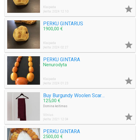

Klaipėda
Įkelta: 2024 12 10
PERKU GINTARUS
1900,00 €

Klaipėda
Įkelta: 2024 02 27
PERKU GINTARA
Nenurodyta

Klaipėda
Įkelta: 2024 01 23
Buy Burgundy Woolen Scarf Online at Best Prices | Invisible Touch
125,00 €
Domina keitimas

Vilnius
Įkelta: 2021 12 04
PERKU GINTARA
2500,00 €