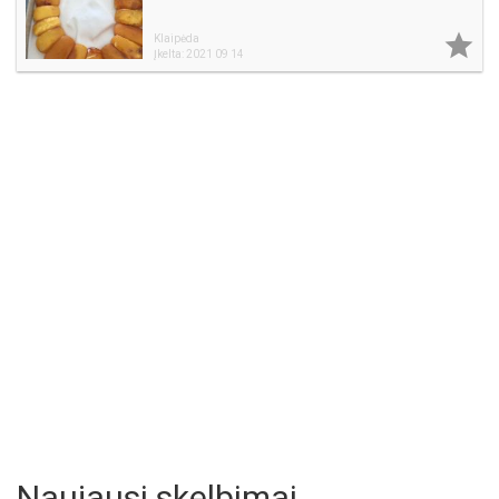

Klaipėda
Įkelta: 2021 09 14
Naujausi skelbimai