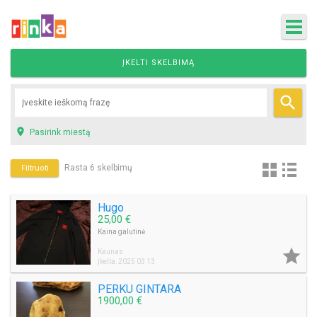
ĮKELTI SKELBIMĄ


Pasirink miestą
Rasta 6 skelbimų
Filtruoti
Hugo
25,00 €
Kaina galutinė

Kaunas
Įkelta: 2025 03 13
PERKU GINTARA
1900,00 €