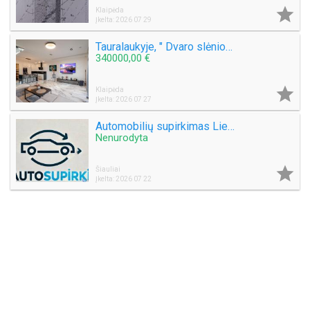

Klaipėda
Įkelta: 2026 07 29
Tauralaukyje, " Dvaro slėnio " Medeinos g. Parduodamas kotedžas 113 kv.m. , sklypas 2,5 a .
340000,00 €

Klaipėda
Įkelta: 2026 07 27
Automobilių supirkimas Lietuvoje
Nenurodyta

Šiauliai
Įkelta: 2026 07 22