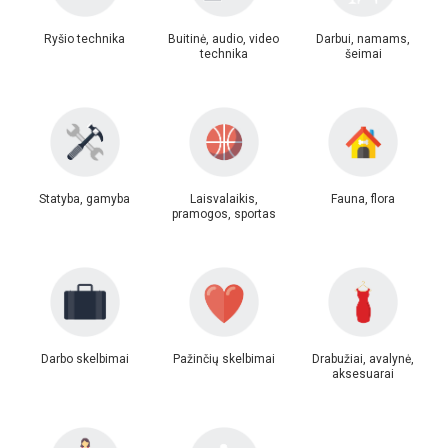
Ryšio technika
Buitinė, audio, video
Darbui, namams,
technika
šeimai
Statyba, gamyba
Laisvalaikis,
Fauna, flora
pramogos, sportas
Darbo skelbimai
Pažinčių skelbimai
Drabužiai, avalynė,
aksesuarai