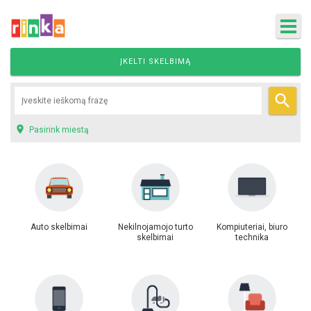
ĮKELTI SKELBIMĄ


Pasirink miestą
Auto skelbimai
Nekilnojamojo turto
Kompiuteriai, biuro
skelbimai
technika