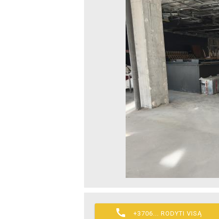

+3706... RODYTI VISĄ