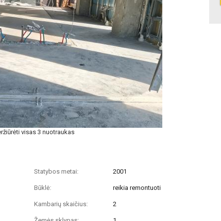
ržiūrėti visas 3 nuotraukas
Statybos metai:
2001
Būklė:
reikia remontuoti
Kambarių skaičius:
2
Žemės sklypas:
1