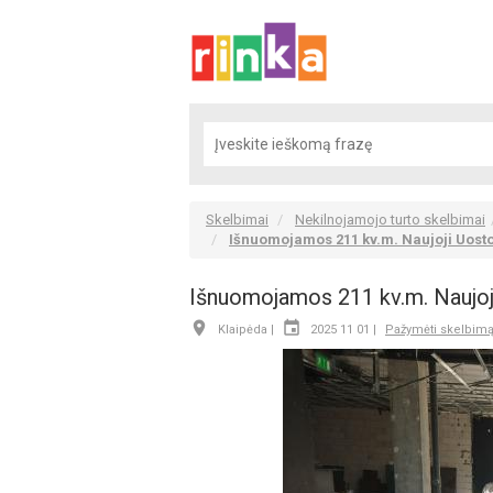
Skelbimai
Nekilnojamojo turto skelbimai
Išnuomojamos 211 kv.m. Naujoji Uost
Išnuomojamos 211 kv.m. Naujoj


Klaipėda |
2025 11 01 |
Pažymėti skelbim