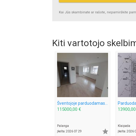
Kai Jūs skambinate ar rašote, nepamirškite pamin
Kiti vartotojo skelbi
Šventojoje parduodamas 3 kambarių 50 kv.m. Butas Mokyklos g.
115000,00 €
13900,00
Palanga
Klaipėda

Įkelta: 2026 07 29
Įkelta: 2026 