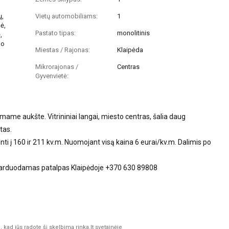
ų,
Vietų automobiliams:
1
ė,
Pastato tipas:
monolitinis
,
jo
Miestas / Rajonas:
Klaipėda
Mikrorajonas /
Centras
Gyvenvietė:
ame aukšte. Vitrininiai langai, miesto centras, šalia daug
tas.
nti į 160 ir 211 kv.m. Nuomojant visą kaina 6 eurai/kv.m. Dalimis po
parduodamas patalpas Klaipėdoje +370 630 89808
kad jūs radote šį skelbimą rinka.lt svetainėje