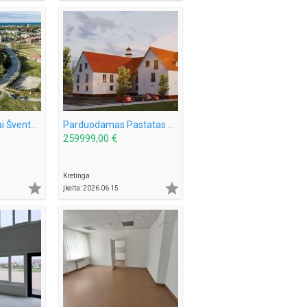
Parduodami Butai Šventojoje Mokyklos g, ir Šventosios g. Galima ir Išperkamoji Nuoma
Parduodamas Pastatas Kretingos raj. Kurmaičių k. Mokyklos g. Yra Statybos Leidimas
259999,00 €
Kretinga


Įkelta: 2026 06 15