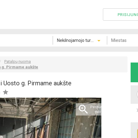
PRISIJUN
Patalpų nuoma
o g. Pirmame aukšte
i Uosto g. Pirmame aukšte

ą

Peržiūrėti visas 3
nuotraukas