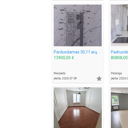
Parduodamas 30,11 arų sklypą Šlapšilės km, Žiburių g. 25. Klaipėdos raj.
13900,00 €
80808,00
Klaipėda
Palanga

Įkelta: 2026 07 09
Įkelta: 2026 