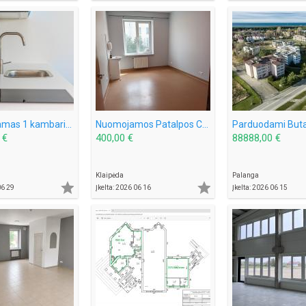
Padruodamas 1 kambario butas Šventojoje Mokyklos g. 40
Nuomojamos Patalpos Centre Šaulių g. Tinka grožio procedūroms, masažams, ofisams.
 €
400,00 €
88888,00 €
Klaipėda
Palanga


06 29
Įkelta: 2026 06 16
Įkelta: 2026 06 15