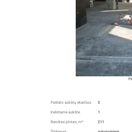
Pe
Pastato aukštų skaičius:
3
Kelintame aukšte:
1
Bendras plotas, m²:
211
Šildymas:
autonominis