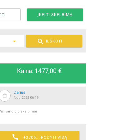
ĮKELTI SKELBIMĄ
GTI

IEŠKOTI
Kaina: 1477,00 €
Darius
Nuo 2025 06 19
Visi vartotojo skelbimai

+3706... RODYTI VISĄ