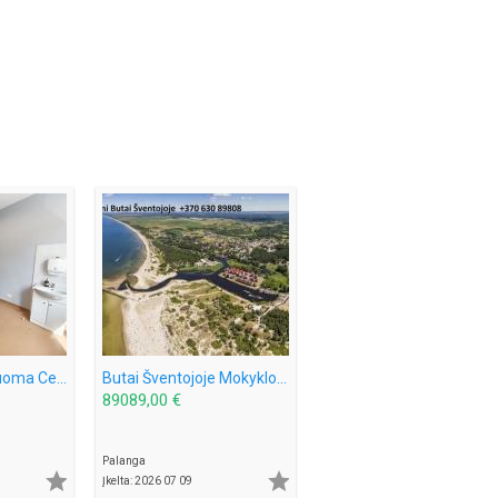
Įvairių Patalpų Nuoma Centre Šaulių g. Klaipėda
Butai Šventojoje Mokyklos g, ir Šventosios g. Galima ir Išperkamoji Nuoma.
89089,00 €
Palanga


Įkelta: 2026 07 09