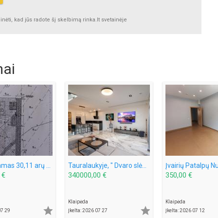
ėti, kad jūs radote šį skelbimą rinka.lt svetainėje
mai
Parduodamas 30,11 arų sklypą Šlapšilės km, Žiburių g. 25. Klaipėdos raj.
Tauralaukyje, " Dvaro slėnio " Medeinos g. Parduodamas kotedžas 113 kv.m. , sklypas 2,5 a .
 €
340000,00 €
350,00 €
Klaipėda
Klaipėda


07 29
Įkelta: 2026 07 27
Įkelta: 2026 07 12