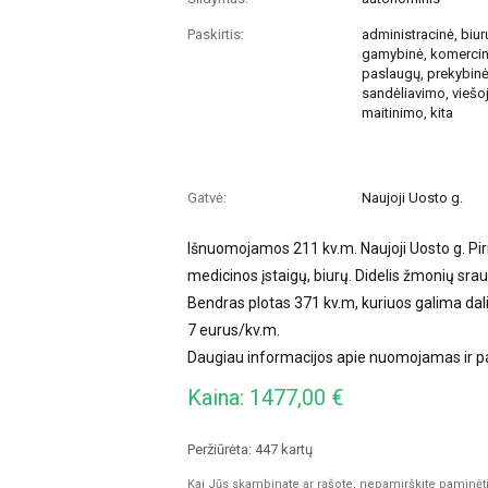
Paskirtis:
administracinė, biur
gamybinė, komercin
paslaugų, prekybinė
sandėliavimo, viešo
maitinimo, kita
Gatvė:
Naujoji Uosto g.
Išnuomojamos 211 kv.m. Naujoji Uosto g. Pirm
medicinos įstaigų, biurų. Didelis žmonių srau
Bendras plotas 371 kv.m, kuriuos galima dali
7 eurus/kv.m.
Daugiau informacijos apie nuomojamas ir 
Kaina: 1477,00 €
Peržiūrėta: 447 kartų
Kai Jūs skambinate ar rašote, nepamirškite paminėti, 