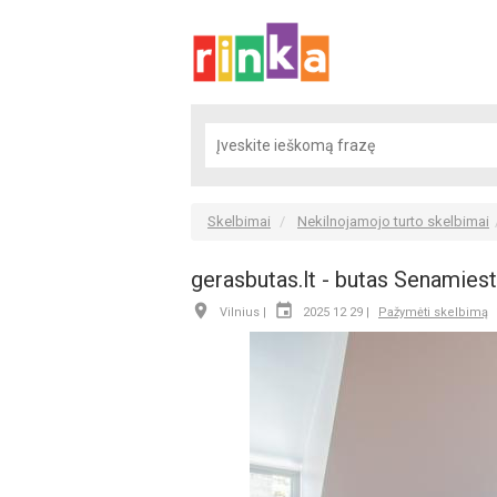
Skelbimai
Nekilnojamojo turto skelbimai
gerasbutas.lt - butas Senamiest


Vilnius |
2025 12 29 |
Pažymėti skelbimą