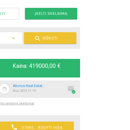
ĮKELTI SKELBIMĄ
GTI

IEŠKOTI
Kaina: 419000,00 €
Akorus Real Estat...

Nuo 2015 11 15

Visi vartotojo skelbimai

37065... RODYTI VISĄ