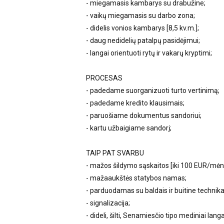
- miegamasis kambarys su drabužine;
- vaikų miegamasis su darbo zona;
- didelis vonios kambarys [8,5 kv.m.];
- daug nedidelių patalpų pasidėjimui;
- langai orientuoti rytų ir vakarų kryptimi;
PROCESAS
- padedame suorganizuoti turto vertinimą;
- padedame kredito klausimais;
- paruošiame dokumentus sandoriui;
- kartu užbaigiame sandorį;
TAIP PAT SVARBU
- mažos šildymo sąskaitos [iki 100 EUR/mėn
- mažaaukštės statybos namas;
- parduodamas su baldais ir buitine technika
- signalizacija;
- dideli, šilti, Senamiesčio tipo mediniai langa