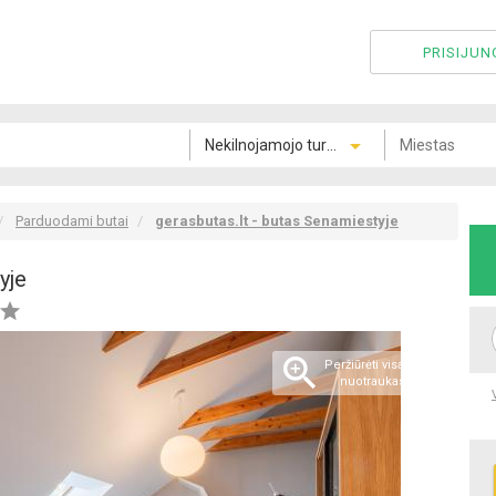
PRISIJUN
Parduodami butai
gerasbutas.lt - butas Senamiestyje
yje


Peržiūrėti visas 7
nuotraukas