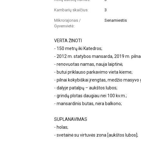
Kambarių skaičius:
3
Mikrorajonas /
Senamiestis
Gyvenvietė:
VERTA ŽINOTI
- 150 metrų iki Katedros;
- 2012 m. statybos mansarda, 2019 m. piln
- renovuotas namas, nauja laiptinė;
- butui priklauso parkavimo vieta kieme;
- pilnai kokybiškai įrengtas, medžio masyvo 
- dalyje patalpų – aukštos lubos;
- grindų plotas daugiau nei 100 kv.m.;
- mansardinis butas, nėra balkono;
SUPLANAVIMAS
- holas;
- svetainė su virtuvės zona [aukštos lubos];