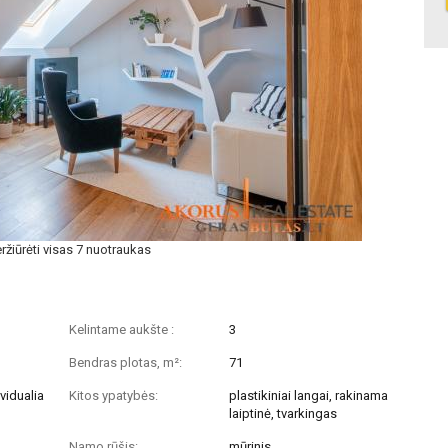
ržiūrėti visas 7 nuotraukas
Kelintame aukšte :
3
Bendras plotas, m²:
71
vidualia
Kitos ypatybės:
plastikiniai langai, rakinama
laiptinė, tvarkingas
Namo rūšis:
mūrinis