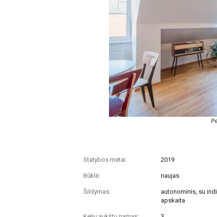
Pe
Statybos metai:
2019
Būklė:
naujas
Šildymas:
autonominis, su indi
apskaita
Kelių aukštų namas:
3