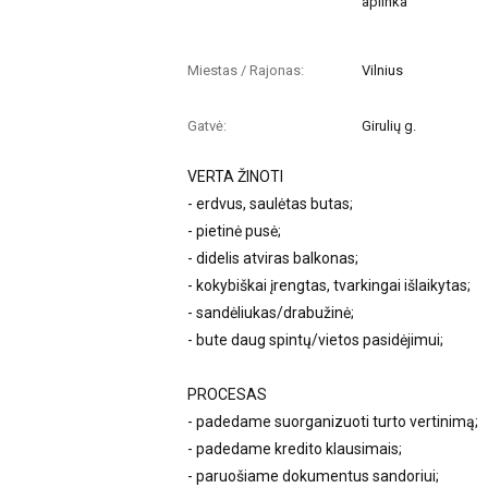
aplinka
Miestas / Rajonas:
Vilnius
Gatvė:
Girulių g.
VERTA ŽINOTI
- erdvus, saulėtas butas;
- pietinė pusė;
- didelis atviras balkonas;
- kokybiškai įrengtas, tvarkingai išlaikytas;
- sandėliukas/drabužinė;
- bute daug spintų/vietos pasidėjimui;
PROCESAS
- padedame suorganizuoti turto vertinimą;
- padedame kredito klausimais;
- paruošiame dokumentus sandoriui;