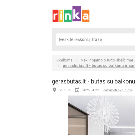
Skelbimai
Nekilnojamojo turto skelbimai
gerasbutas.lt - butas su balkonu ir sa
gerasbutas.lt - butas su balkonu


Vilnius |
2026 04 22 |
Pažymėti skelbimą