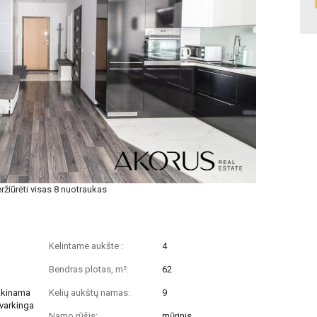
ržiūrėti visas 8 nuotraukas
Kelintame aukšte :
4
Bendras plotas, m²:
62
rakinama
Kelių aukštų namas:
9
 tvarkinga
Namo rūšis:
mūrinis