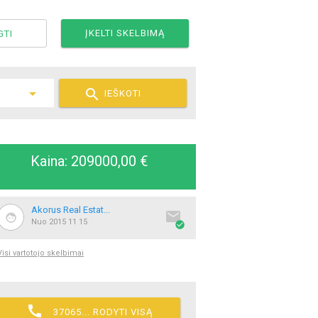
ĮKELTI SKELBIMĄ
GTI

IEŠKOTI
Kaina: 209000,00 €
Akorus Real Estat...

Nuo 2015 11 15

Visi vartotojo skelbimai

37065... RODYTI VISĄ