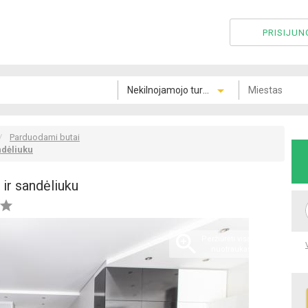
PRISIJUN
Parduodami butai
ndėliuku
 ir sandėliuku


Peržiūrėti visas 8
nuotraukas