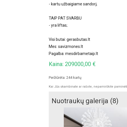
- kartu užbaigiame sandorį;
TAIP PAT SVARBU
- yra liftas;
Visi butai: gerasbutas.lt
Mes: savizmones.lt
Pagalba: mesdirbametaip.lt
Kaina: 209000,00 €
Peržiūrėta: 244 kartų
Kai Jūs skambinate ar rašote, nepamirškite paminėti, 
Nuotraukų galerija (8)