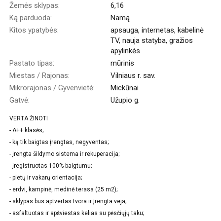
Žemės sklypas:
6,16
Ką parduoda:
Namą
Kitos ypatybės:
apsauga, internetas, kabelinė
TV, nauja statyba, gražios
apylinkės
Pastato tipas:
mūrinis
Miestas / Rajonas:
Vilniaus r. sav.
Mikrorajonas / Gyvenvietė:
Mickūnai
Gatvė:
Užupio g.
VERTA ŽINOTI
- A++ klasės;
- ką tik baigtas įrengtas, negyventas;
- įrengta šildymo sistema ir rekuperacija;
- įregistruotas 100% baigtumu;
- pietų ir vakarų orientacija;
- erdvi, kampinė, medinė terasa (25 m2);
- sklypas bus aptvertas tvora ir įrengta veja;
- asfaltuotas ir apšviestas kelias su pėsčiųjų taku;