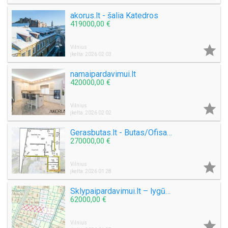
akorus.lt - šalia Katedros
419000,00 €

Vilnius
Įkelta: 2026 02 03
namaipardavimui.lt
420000,00 €

Vilnius
Įkelta: 2026 02 02
Gerasbutas.lt - Butas/Ofisas Europos dangoraižyje, 14 aukštas
270000,00 €

Vilnius
Įkelta: 2026 01 28
Sklypaipardavimui.lt – lygūs sklypai arti miesto, asfaltuotas privažiavimas
62000,00 €

Vilnius