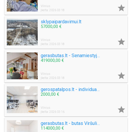

Vilnius
Įkelta: 2026 03 18
sklypaipardavimui.lt
57000,00 €

Vilnius
Įkelta: 2026 03 18
gerasbutas.lt - Senamiestyje, Tilto g. naujas butas
419000,00 €

Vilnius
Įkelta: 2026 03 18
gerospatalpos.lt - individualus pastas
2000,00 €

Vilnius
Įkelta: 2026 03 16
gerasbutas.lt - butas Viršuliškėse
114000,00 €