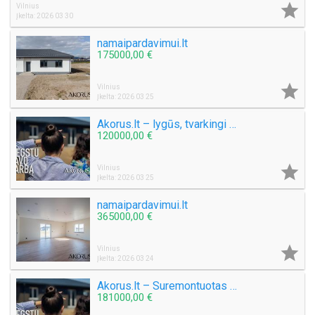

Vilnius
Įkelta: 2026 03 30
namaipardavimui.lt
175000,00 €

Vilnius
Įkelta: 2026 03 25
Akorus.lt – lygūs, tvarkingi sklypai su mišku
120000,00 €

Vilnius
Įkelta: 2026 03 25
namaipardavimui.lt
365000,00 €

Vilnius
Įkelta: 2026 03 24
Akorus.lt – Suremontuotas butas patogioje miesto dalyje
181000,00 €