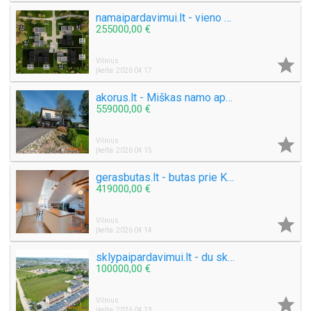
namaipardavimui.lt - vieno aukšto namai Asiūklėje
255000,00 €

Vilnius
Įkelta: 2026 04 17
akorus.lt - Miškas namo apsuptyje
559000,00 €

Vilnius
Įkelta: 2026 04 15
gerasbutas.lt - butas prie Katedros
419000,00 €

Vilnius
Įkelta: 2026 04 14
sklypaipardavimui.lt - du sklypai Kalnėnuose
100000,00 €

Vilnius
Įkelta: 2026 04 13