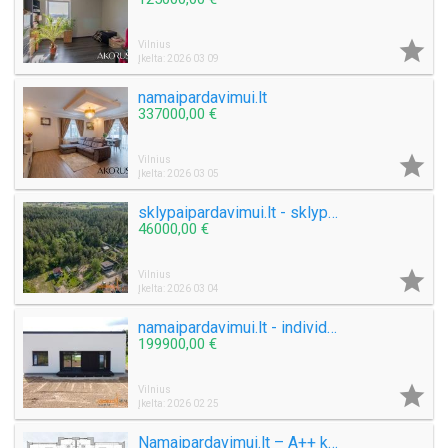

Vilnius
Įkelta: 2026 03 09
namaipardavimui.lt
337000,00 €

Vilnius
Įkelta: 2026 03 05
sklypaipardavimui.lt - sklypai prie miško
46000,00 €

Vilnius
Įkelta: 2026 03 04
namaipardavimui.lt - individualus vieno aukšto namas
199900,00 €

Vilnius
Įkelta: 2026 02 25
Namaipardavimui.lt – A++ klasės namai uždaroje kaimynystėje, prie ežero kranto