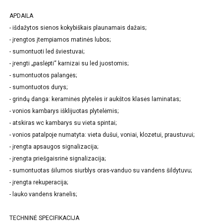
APDAILA
- išdažytos sienos kokybiškais plaunamais dažais;
- įrengtos įtempiamos matinės lubos;
- sumontuoti led šviestuvai;
- įrengti „paslėpti“ karnizai su led juostomis;
- sumontuotos palangės;
- sumontuotos durys;
- grindų danga: keraminės plytelės ir aukštos klasės laminatas;
- vonios kambarys išklijuotas plytelėmis;
- atskiras wc kambarys su vieta spintai;
- vonios patalpoje numatyta: vieta dušui, voniai, klozetui, praustuvui;
- įrengta apsaugos signalizacija;
- įrengta priešgaisrinė signalizacija;
- sumontuotas šilumos siurblys oras-vanduo su vandens šildytuvu;
- įrengta rekuperacija;
- lauko vandens kranelis;
TECHNINĖ SPECIFIKACIJA