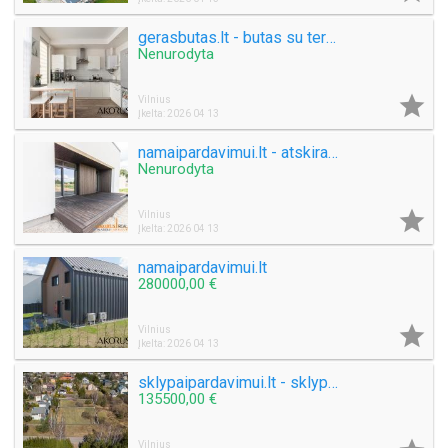
gerasbutas.lt - butas su terasa ir sklypo dalimi
Nenurodyta

Vilnius
Įkelta: 2026 04 13
namaipardavimui.lt - atskiras namas
Nenurodyta

Vilnius
Įkelta: 2026 04 13
namaipardavimui.lt
280000,00 €

Vilnius
Įkelta: 2026 04 13
sklypaipardavimui.lt - sklypas su miesto komunikacijomis
135500,00 €
Vilnius