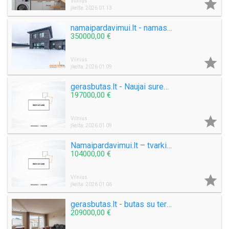

Vilnius
Įkelta: 2026 01 13
namaipardavimui.lt - namas akligatvyje
350000,00 €

Vilnius
Įkelta: 2026 01 09
gerasbutas.lt - Naujai suremontuotas butas ramioje vietoje
197000,00 €

Vilnius
Įkelta: 2026 01 09
Namaipardavimui.lt – tvarkingas sodo namas su sutvarkytu gerbūviu
104000,00 €

Vilnius
Įkelta: 2026 01 06
gerasbutas.lt - butas su terasa
209000,00 €