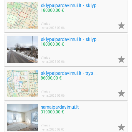
sklypaipardavimui.lt - sklypas Kuprioniškėse
180000,00 €

Vilnius
Įkelta: 2026 02 06
sklypaipardavimui.lt - sklypas su miesto komunikacijomis
180000,00 €

Vilnius
Įkelta: 2026 02 06
sklypaipardavimui.lt - trys sklypai Galgiuose
86000,00 €

Vilnius
Įkelta: 2026 02 06
namaipardavimui.lt
319000,00 €

Vilnius
Įkelta: 2026 02 05