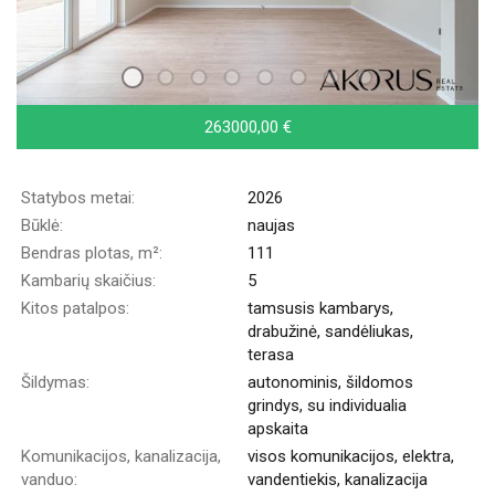
263000,00 €
Statybos metai:
2026
Būklė:
naujas
Bendras plotas, m²:
111
Kambarių skaičius:
5
Kitos patalpos:
tamsusis kambarys,
drabužinė, sandėliukas,
terasa
Šildymas:
autonominis, šildomos
grindys, su individualia
apskaita
Komunikacijos, kanalizacija,
visos komunikacijos, elektra,
vanduo:
vandentiekis, kanalizacija