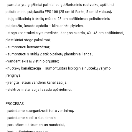
- pamatai yra gręžtiniai-poliniai su gelžbetoniniu rostverku, apšiltinti
polistireniniu putplasčiu EPS 100 (25 cm iš išorės, 5 cm iš vidaus);
- dujų silikatinių blokelių mūras, 25 cm apšiltinimas polistireniniu
putplasčiu, fasado apdaila – klinkerinės plytelės;
- stogo konstrukcija yra medinės, dangos skarda, 40 - 45 cm apšiltinimai,
plastikiniai stogo pakalimai;
- sumontuoti lietvamzdžiai;
- sumontuoti 3 stiklų 2 stiklo paketų plastikiniai langai;
- vandentiekis iš vietinio gręžinio;
- nuotėkų kanalizacija – sumontuotas biologinis nuotekų valymo
įrenginys;
- įrengta lietaus vandens kanalizacija;
- elektros instaliacija fasado apšvietimui;
PROCESAS
- padedame suorganizuoti turto vertinimą;
- padedame kredito klausimais;
- paruošiame dokumentus sandoriui;
- kartu užbaigiame sandorį;