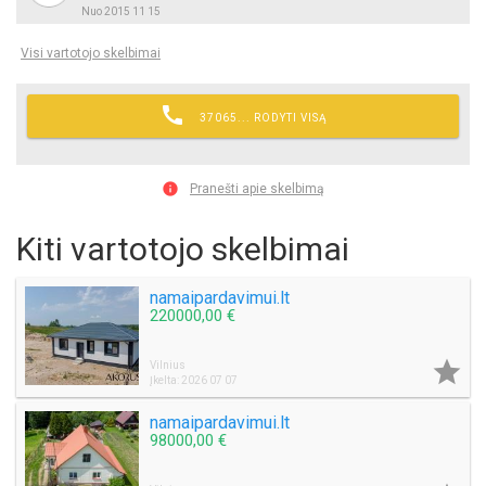
Nuo 2015 11 15
Visi vartotojo skelbimai

37065... RODYTI VISĄ

Pranešti apie skelbimą
Kiti vartotojo skelbimai
namaipardavimui.lt
220000,00 €

Vilnius
Įkelta: 2026 07 07
namaipardavimui.lt
98000,00 €