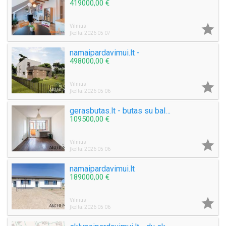
419000,00 €

Vilnius
Įkelta: 2026 05 07
namaipardavimui.lt -
498000,00 €

Vilnius
Įkelta: 2026 05 06
gerasbutas.lt - butas su balkonu
109500,00 €

Vilnius
Įkelta: 2026 05 06
namaipardavimui.lt
189000,00 €

Vilnius
Įkelta: 2026 05 06