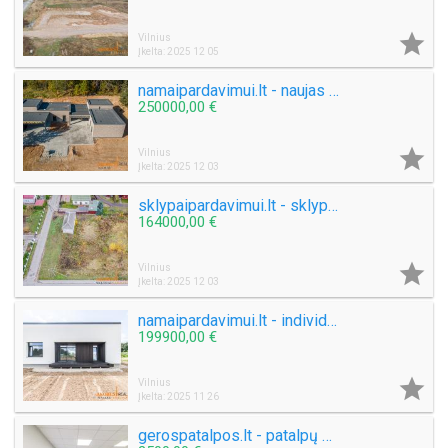

Vilnius
Įkelta: 2025 12 05
namaipardavimui.lt - naujas projektas Asiūklės slėnis
250000,00 €

Vilnius
Įkelta: 2025 12 03
sklypaipardavimui.lt - sklypas individualių namų kvartale
164000,00 €

Vilnius
Įkelta: 2025 12 03
namaipardavimui.lt - individualus vieno aukšto namas
199900,00 €

Vilnius
Įkelta: 2025 11 26
gerospatalpos.lt - patalpų nuoma