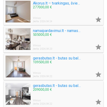
Akorus.lt – tvarkingas, šviesus butas su privačia terasa
277000,00 €

Vilnius
Įkelta: 2026 04 24
namaipardavimui.lt - namas su išskirtiniu sklypu
505000,00 €

Vilnius
Įkelta: 2026 04 23
gerasbutas.lt - butas su balkonu
109500,00 €

Vilnius
Įkelta: 2026 04 22
gerasbutas.lt - butas su balkonu ir sandėliuku
209000,00 €

Vilnius
Įkelta: 2026 04 22