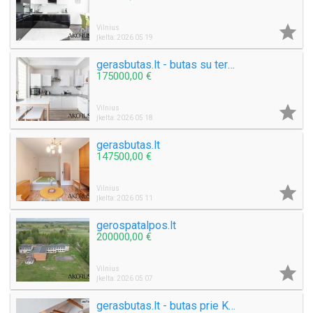

Vilnius
Įkelta: 2026 05 19
gerasbutas.lt - butas su terasa ir žemės dalimi
175000,00 €

Vilnius
Įkelta: 2026 05 18
gerasbutas.lt
147500,00 €

Vilnius
Įkelta: 2026 05 11
gerospatalpos.lt
200000,00 €

Vilnius
Įkelta: 2026 05 07
gerasbutas.lt - butas prie Katedros