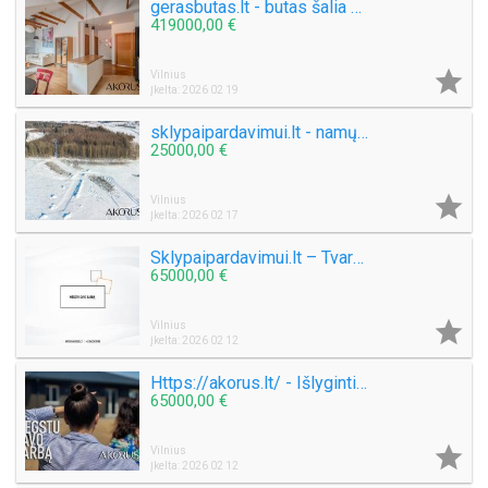
gerasbutas.lt - butas šalia Katedros
419000,00 €

Vilnius
Įkelta: 2026 02 19
sklypaipardavimui.lt - namų valdos sklypai
25000,00 €

Vilnius
Įkelta: 2026 02 17
Sklypaipardavimui.lt – Tvarkingi, lygūs sklypai arti miesto su asfaltuotu privažiavimu
65000,00 €

Vilnius
Įkelta: 2026 02 12
Https://akorus.lt/ - Išlyginti sklypai tylioje gyvenamųjų namų kaimynystėje
65000,00 €

Vilnius
Įkelta: 2026 02 12