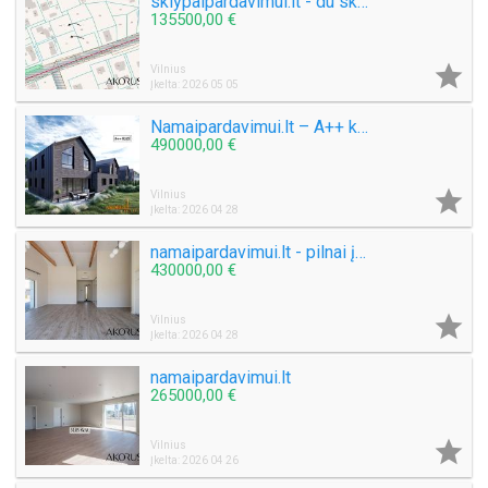
sklypaipardavimui.lt - du sklypai Didžiojoje Riešėje
135500,00 €

Vilnius
Įkelta: 2026 05 05
Namaipardavimui.lt – A++ klasės namai uždaroje kaimynystėje, prie ežero kranto
490000,00 €

Vilnius
Įkelta: 2026 04 28
namaipardavimui.lt - pilnai įrengtas namas
430000,00 €

Vilnius
Įkelta: 2026 04 28
namaipardavimui.lt
265000,00 €

Vilnius
Įkelta: 2026 04 26