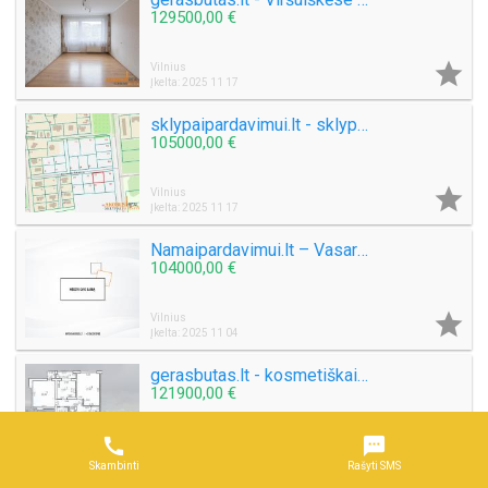
129500,00 €

Vilnius
Įkelta: 2025 11 17
sklypaipardavimui.lt - sklypas su miesto komunikacijomis
105000,00 €

Vilnius
Įkelta: 2025 11 17
Namaipardavimui.lt – Vasarnamis ramioje aplinkoje, netoli miesto, su patogiu susisiekimu
104000,00 €

Vilnius
Įkelta: 2025 11 04
gerasbutas.lt - kosmetiškai suremontuotas butas, toliau nuo pagrindinių gatvių
121900,00 €



Vilnius
Įkelta: 2025 11 04
Skambinti
Rašyti SMS