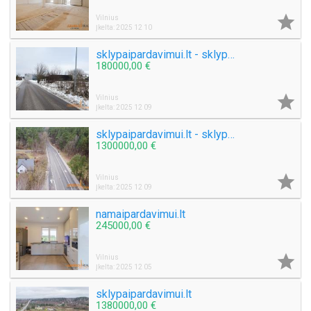

Vilnius
Įkelta: 2025 12 10
sklypaipardavimui.lt - sklypas su miesto komunikacijomis
180000,00 €

Vilnius
Įkelta: 2025 12 09
sklypaipardavimui.lt - sklypas Valakampiuose
1300000,00 €

Vilnius
Įkelta: 2025 12 09
namaipardavimui.lt
245000,00 €

Vilnius
Įkelta: 2025 12 05
sklypaipardavimui.lt
1380000,00 €