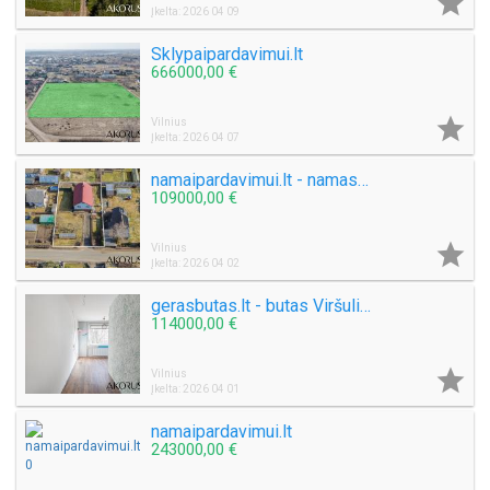

Įkelta: 2026 04 09
Sklypaipardavimui.lt
666000,00 €

Vilnius
Įkelta: 2026 04 07
namaipardavimui.lt - namas prie ežerų
109000,00 €

Vilnius
Įkelta: 2026 04 02
gerasbutas.lt - butas Viršuliškėse
114000,00 €

Vilnius
Įkelta: 2026 04 01
namaipardavimui.lt
243000,00 €