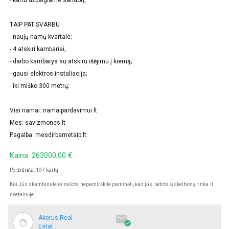
TAIP PAT SVARBU
- naujų namų kvartale;
- 4 atskiri kambariai;
- darbo kambarys su atskiru išėjimu į kiemą;
- gausi elektros instaliacija;
- iki miško 300 metrų;
Visi namai: namaipardavimui.lt
Mes: savizmones.lt
Pagalba: mesdirbametaip.lt
Kaina: 263000,00 €
Peržiūrėta: 197 kartų
Kai Jūs skambinate ar rašote, nepamirškite paminėti, kad jūs radote šį skelbimą rinka.lt
svetainėje

Akorus Real

Estat...