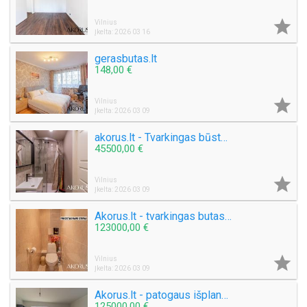

Vilnius
Įkelta: 2026 03 16
gerasbutas.lt
148,00 €

Vilnius
Įkelta: 2026 03 09
akorus.lt - Tvarkingas būstas su patogiu susisiekimu
45500,00 €

Vilnius
Įkelta: 2026 03 09
Akorus.lt - tvarkingas butas su pakeistais kanalizacijos stovais
123000,00 €

Vilnius
Įkelta: 2026 03 09
Akorus.lt - patogaus išplanavimo butas su panoraminiu vaizdu
125000,00 €