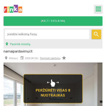
ĮKELTI SKELBIMĄ


Pasirink miestą
namaipardavimui.lt



Vilnius |
2026 04 26 |
Pažymėti skelbimą
PERŽIŪRĖTI VISAS 8
NUOTRAUKAS