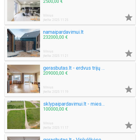
2500,00 €

Vilnius
Įkelta: 2025 11 25
namaipardavimui.lt
232000,00 €

Vilnius
Įkelta: 2025 11 21
gerasbutas.lt - erdvus trijų kambarių butas su terasa
209000,00 €

Vilnius
Įkelta: 2025 11 19
sklypaipardavimui.lt - miesto komunikacijos
100000,00 €

Vilnius
Įkelta: 2025 11 17
gerasbutas.lt - Viršulškėse trijų kambarių