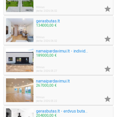

Vilnius
Įkelta: 2026 06 02
gerasbutas.lt
134000,00 €

Vilnius
Įkelta: 2026 06 02
namaipardavimui.lt - individualus namas
189000,00 €

Vilnius
Įkelta: 2026 05 27
namaipardavimui.lt
267000,00 €

Vilnius
Įkelta: 2026 05 22
gerasbutas.lt - erdvus butas Pašilaičiuose
204000,00 €