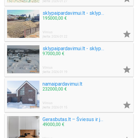
Įkelta: 2026 01 27
sklypaipardavimui.lt - sklypas Visoriuose
195000,00 €

Vilnius
Įkelta: 2026 01 22
sklypaipardavimui.lt - sklypas su statybos leidimu
97000,00 €

Vilnius
Įkelta: 2026 01 19
namaipardavimui.lt
232000,00 €

Vilnius
Įkelta: 2026 01 15
Gerasbutas.lt – Šviesus ir jaukus butas su virtuve ir san. mazgu
49000,00 €