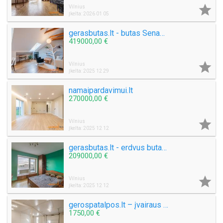

Vilnius
Įkelta: 2026 01 05
gerasbutas.lt - butas Senamiestyje
419000,00 €

Vilnius
Įkelta: 2025 12 29
namaipardavimui.lt
270000,00 €

Vilnius
Įkelta: 2025 12 12
gerasbutas.lt - erdvus butas su terasa
209000,00 €

Vilnius
Įkelta: 2025 12 12
gerospatalpos.lt – įvairaus išplanavimo patalpos šalia Molėtų plento
1750,00 €