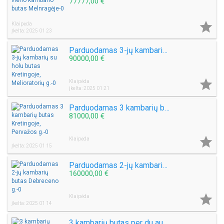
77777,00 €

Klaipėda
Įkelta: 2025 01 23
Parduodamas 3-jų kambarių su holu butas Kretingoje, Melioratorių g.
90000,00 €

Klaipėda
Įkelta: 2025 01 21
Parduodamas 3 kambarių butas Kretingoje, Pervažos g.
81000,00 €

Klaipėda
Įkelta: 2025 01 15
Parduodamas 2-jų kambarių butas Debreceno g.
160000,00 €

Klaipėda
Įkelta: 2025 01 14
3 kambarių butas per du aukštus Sportininkų g.