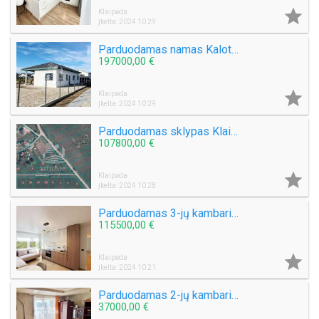

Klaipėda
Įkelta: 2024 10 29
Parduodamas namas Kalotės k.
197000,00 €

Klaipėda
Įkelta: 2024 10 29
Parduodamas sklypas Klaipėdos m., Tauralaukyje
107800,00 €

Klaipėda
Įkelta: 2024 10 28
Parduodamas 3-jų kambarių butas Taikos pr.
115500,00 €

Klaipėda
Įkelta: 2024 10 21
Parduodamas 2-jų kambarių butas Tilžės g.
37000,00 €