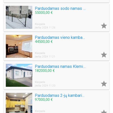
Parduodamas sodo namas Žiaukų k.
55000,00 €

Klaipėda
Įkelta: 2024 11 26
Parduodamas vieno kambario butas Žalgirio g.
44500,00 €

Klaipėda
Įkelta: 2024 11 21
Parduodamas namas Klemiškės II k.
182000,00 €

Klaipėda
Įkelta: 2024 11 20
Parduodamas 2-jų kambarių su holu butas Varpų g.
97000,00 €

Klaipėda