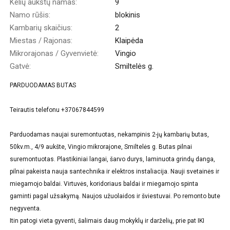
Kelių aukštų namas:
9
Namo rūšis:
blokinis
Kambarių skaičius:
2
Miestas / Rajonas:
Klaipėda
Mikrorajonas / Gyvenvietė:
Vingio
Gatvė:
Smiltelės g.
PARDUODAMAS BUTAS
Teirautis telefonu +37067844599
Parduodamas naujai suremontuotas, nekampinis 2-jų kambarių butas,
50kv.m., 4/9 aukšte, Vingio mikrorajone, Smiltelės g. Butas pilnai
suremontuotas. Plastikiniai langai, šarvo durys, laminuota grindų danga,
pilnai pakeista nauja santechnika ir elektros instaliacija. Nauji svetainės ir
miegamojo baldai. Virtuvės, koridoriaus baldai ir miegamojo spinta
gaminti pagal užsakymą. Naujos užuolaidos ir šviestuvai. Po remonto bute
negyventa.
Itin patogi vieta gyventi, šalimais daug mokyklų ir darželių, prie pat IKI