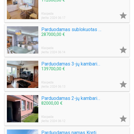

Klaipėda
Įkelta: 2024 06 17
Parduodamas sublokuotas namas Klaipėdos mieste
287000,00 €

Klaipėda
Įkelta: 2024 06 14
Parduodamas 3-jų kambarių butas J. Janonio g.
139700,00 €

Klaipėda
Įkelta: 2024 06 13
Parduodamas 2-jų kambarių butas Tulpių g.
82000,00 €

Klaipėda
Įkelta: 2024 06 12
Parduodamas namas Kretingos mieste