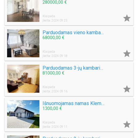
280000,00 €

Klaipėda
Įkelta: 2024 09 23
Parduodamas vieno kambario butas Laukininkų g.
68000,00 €

Klaipėda
Įkelta: 2024 09 18
Parduodamas 3-jų kambarių butas Debreceno g.
81000,00 €

Klaipėda
Įkelta: 2024 09 16
Išnuomojamas namas Klemiškės II k.
1300,00 €

Klaipėda
Įkelta: 2024 09 11