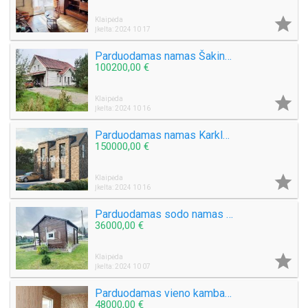

Klaipėda
Įkelta: 2024 10 17
Parduodamas namas Šakinių k.
100200,00 €

Klaipėda
Įkelta: 2024 10 16
Parduodamas namas Karklėje
150000,00 €

Klaipėda
Įkelta: 2024 10 16
Parduodamas sodo namas Kiškėnų k.
36000,00 €

Klaipėda
Įkelta: 2024 10 07
Parduodamas vieno kambario butas Sulupės g.
48000,00 €