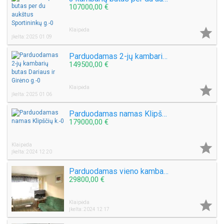
107000,00 €

Klaipėda
Įkelta: 2025 01 09
Parduodamas 2-jų kambarių butas Dariaus ir Girėno g.
149500,00 €

Klaipėda
Įkelta: 2025 01 06
Parduodamas namas Klipščių k.
179000,00 €

Klaipėda
Įkelta: 2024 12 20
Parduodamas vieno kambario butas Sulupės g.
29800,00 €

Klaipėda
Įkelta: 2024 12 17