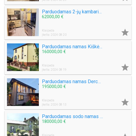
Parduodamas 2-jų kambarių butas Tauralaukyje
62000,00 €

Klaipėda
Įkelta: 2024 08 20
Parduodamas namas Kiškėnų k.
160000,00 €

Klaipėda
Įkelta: 2024 08 19
Parduodamas namas Derceklių k.
195000,00 €

Klaipėda
Įkelta: 2024 08 13
Parduodamas sodo namas Lingių k.
180000,00 €
Klaipėda