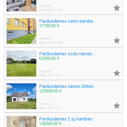

Klaipėda
Įkelta: 2024 07 08
Parduodamas vieno kambario butas Baltijos pr.
57700,00 €

Klaipėda
Įkelta: 2024 07 08
Parduodamas sodo namas Kulių k.
62000,00 €

Klaipėda
Įkelta: 2024 07 03
Parduodamas namas Birbinčių k.
125000,00 €

Klaipėda
Įkelta: 2024 07 03
Parduodamas 2-jų kambarių butas Šaulių g.
142000,00 €