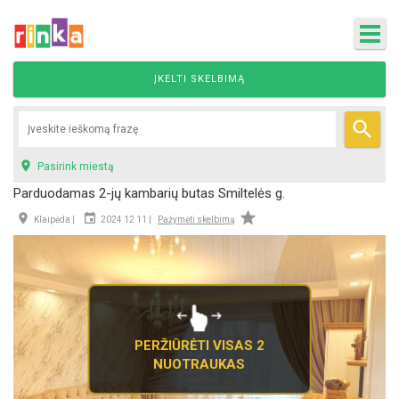
ĮKELTI SKELBIMĄ


Pasirink miestą
Parduodamas 2-jų kambarių butas Smiltelės g.



Klaipėda |
2024 12 11 |
Pažymėti skelbimą
PERŽIŪRĖTI VISAS 2
NUOTRAUKAS