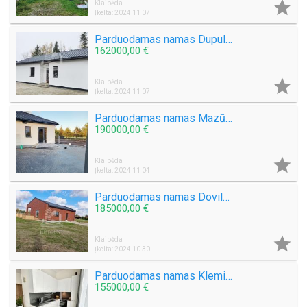

Klaipėda
Įkelta: 2024 11 07
Parduodamas namas Dupulčių k.
162000,00 €

Klaipėda
Įkelta: 2024 11 07
Parduodamas namas Mazūriškių k.
190000,00 €

Klaipėda
Įkelta: 2024 11 04
Parduodamas namas Dovilų mstl.
185000,00 €

Klaipėda
Įkelta: 2024 10 30
Parduodamas namas Klemiškės II k.
155000,00 €