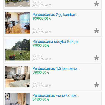

Klaipėda
Įkelta: 2024 08 02
Parduodamas 2-jų kambarių butas Taikos pr.
109900,00 €

Klaipėda
Įkelta: 2024 08 01
Parduodama sodyba Rokų k.
99000,00 €

Klaipėda
Įkelta: 2024 07 12
Parduodamas 1,5 kambario butas Kretingos m., Žemaitės al.
58800,00 €

Klaipėda
Įkelta: 2024 07 08
Parduodamas vieno kambario butas Kretingos mieste, Žemaitės al.
54500,00 €