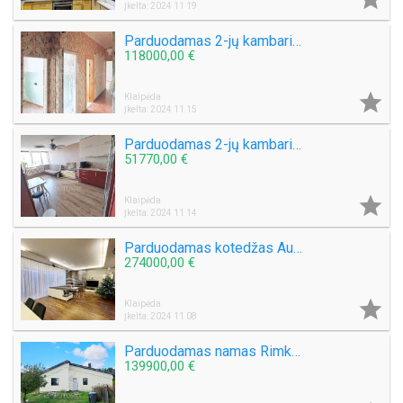
Įkelta: 2024 11 19
Parduodamas 2-jų kambarių butas S. Nėries g.
118000,00 €

Klaipėda
Įkelta: 2024 11 15
Parduodamas 2-jų kambarių butas Gargžduose, Turgaus g.
51770,00 €

Klaipėda
Įkelta: 2024 11 14
Parduodamas kotedžas Aukštkiemių k.
274000,00 €

Klaipėda
Įkelta: 2024 11 08
Parduodamas namas Rimkų k.
139900,00 €