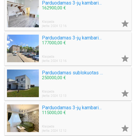
Parduodamas 3-jų kambarių butas Tauralaukyje
162900,00 €

Klaipėda
Įkelta: 2024 12 16
Parduodamas 3-jų kambarių butas Galinio Pylimo g.
177000,00 €

Klaipėda
Įkelta: 2024 12 16
Parduodamas sublokuotas namas Klausmyliuose
250000,00 €

Klaipėda
Įkelta: 2024 12 13
Parduodamas 3-jų kambarių butas I. Simonaitytės g.
115000,00 €

Klaipėda
Įkelta: 2024 12 12