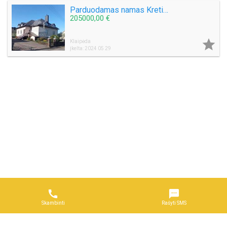
Parduodamas namas Kretingos mieste
205000,00 €

Klaipėda
Įkelta: 2024 05 29


Skambinti
Rašyti SMS
Naudojimosi taisyklės