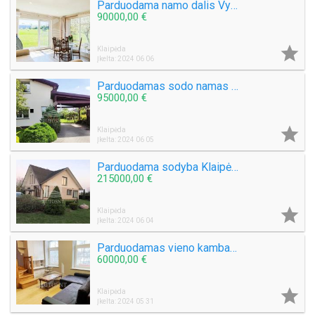
Parduodama namo dalis Vydmantų k.
90000,00 €

Klaipėda
Įkelta: 2024 06 06
Parduodamas sodo namas Gargžduose
95000,00 €

Klaipėda
Įkelta: 2024 06 05
Parduodama sodyba Klaipėdos raj., Rudaičių k.
215000,00 €

Klaipėda
Įkelta: 2024 06 04
Parduodamas vieno kambario butas Priestočio g.
60000,00 €

Klaipėda
Įkelta: 2024 05 31