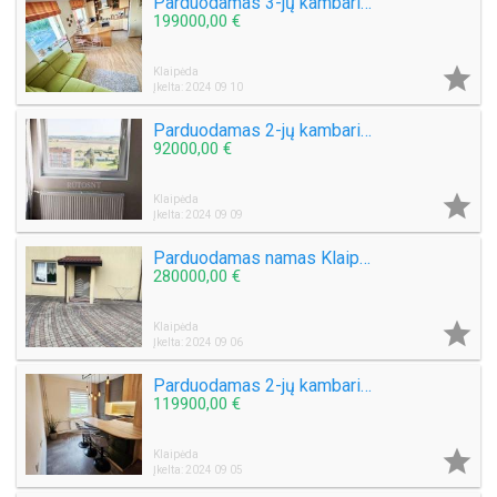
Parduodamas 3-jų kambarių butas Kretingos g.
199000,00 €

Klaipėda
Įkelta: 2024 09 10
Parduodamas 2-jų kambarių su holu butas Bandužių g.
92000,00 €

Klaipėda
Įkelta: 2024 09 09
Parduodamas namas Klaipėdos mieste
280000,00 €

Klaipėda
Įkelta: 2024 09 06
Parduodamas 2-jų kambarių su holu butas Laukininkų g.
119900,00 €

Klaipėda
Įkelta: 2024 09 05