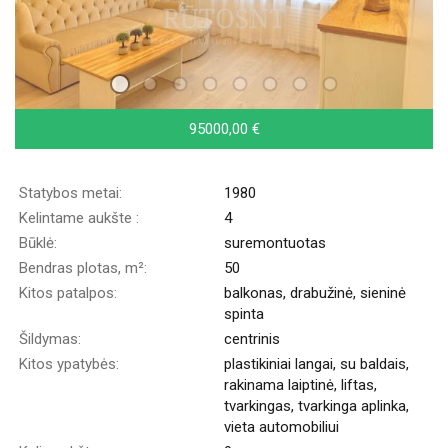
95000,00 €
Statybos metai:
1980
Kelintame aukšte :
4
Būklė:
suremontuotas
Bendras plotas, m²:
50
Kitos patalpos:
balkonas, drabužinė, sieninė
spinta
Šildymas:
centrinis
Kitos ypatybės:
plastikiniai langai, su baldais,
rakinama laiptinė, liftas,
tvarkingas, tvarkinga aplinka,
vieta automobiliui