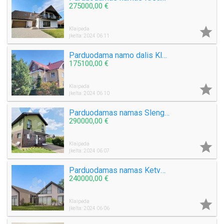
275000,00 €

Klaipėda
Įkelta: 2024 06 11
Parduodama namo dalis Klaipėdos mieste
175100,00 €

Klaipėda
Įkelta: 2024 06 10
Parduodamas namas Slengiuose
290000,00 €

Klaipėda
Įkelta: 2024 06 07
Parduodamas namas Ketvergiuose
240000,00 €

Klaipėda
Įkelta: 2024 06 06