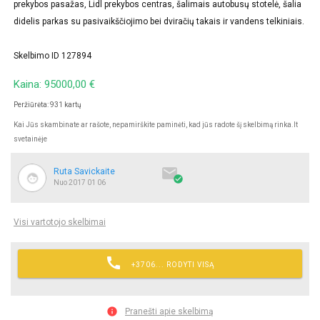
prekybos pasažas, Lidl prekybos centras, šalimais autobusų stotelė, šalia
didelis parkas su pasivaikščiojimo bei dviračių takais ir vandens telkiniais.
Skelbimo ID 127894
Kaina: 95000,00 €
Peržiūrėta: 931 kartų
Kai Jūs skambinate ar rašote, nepamirškite paminėti, kad jūs radote šį skelbimą rinka.lt
svetainėje

Ruta Savickaite

Nuo 2017 01 06
Visi vartotojo skelbimai

+3706... RODYTI VISĄ

Pranešti apie skelbimą