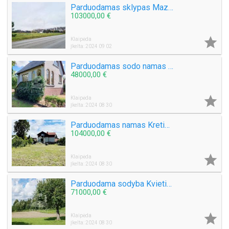
Parduodamas sklypas Mazūriškių k.
103000,00 €

Klaipėda
Įkelta: 2024 09 02
Parduodamas sodo namas Derceklių k.
48000,00 €

Klaipėda
Įkelta: 2024 08 30
Parduodamas namas Kretingos mieste
104000,00 €

Klaipėda
Įkelta: 2024 08 30
Parduodama sodyba Kvietinių k.
71000,00 €

Klaipėda
Įkelta: 2024 08 30