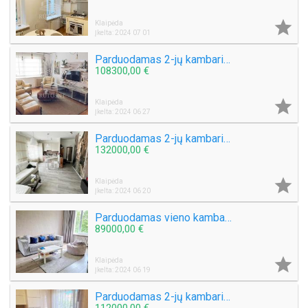

Klaipėda
Įkelta: 2024 07 01
Parduodamas 2-jų kambarių su holu butas Vaidaugų g.
108300,00 €

Klaipėda
Įkelta: 2024 06 27
Parduodamas 2-jų kambarių butas S. Daukanto g.
132000,00 €

Klaipėda
Įkelta: 2024 06 20
Parduodamas vieno kambario butas Danės g.
89000,00 €

Klaipėda
Įkelta: 2024 06 19
Parduodamas 2-jų kambarių su holu butas Rambyno g.
112000,00 €