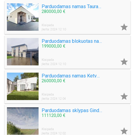
Parduodamas namas Tauralaukyje
280000,00 €

Klaipėda
Įkelta: 2024 12 10
Parduodamas blokuotas namas Slengių k.
199000,00 €

Klaipėda
Įkelta: 2024 12 10
Parduodamas namas Ketvergių k.
260000,00 €

Klaipėda
Įkelta: 2024 12 04
Parduodamas sklypas Ginduliuose
111120,00 €

Klaipėda
Įkelta: 2024 12 02