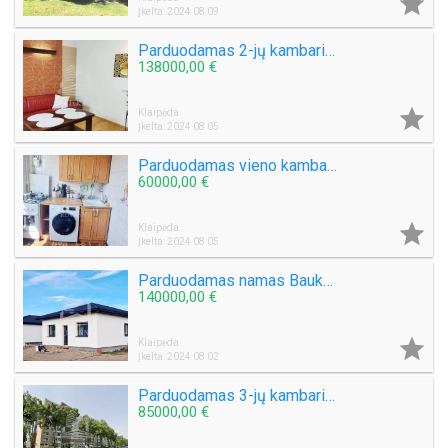

Įkelta: 2024 08 09
Parduodamas 2-jų kambarių butas senamiestyje, Daržų g.
138000,00 €

Klaipėda
Įkelta: 2024 08 05
Parduodamas vieno kambario butas Šiaulių g.
60000,00 €

Klaipėda
Įkelta: 2024 08 05
Parduodamas namas Baukštininkų k.
140000,00 €

Klaipėda
Įkelta: 2024 08 02
Parduodamas 3-jų kambarių butas Gedminų g.
85000,00 €