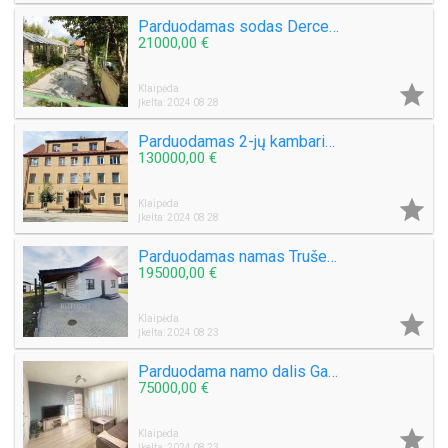
Parduodamas sodas Derceklių k., s/b Dituva
21000,00 €

Klaipėda
Įkelta: 2024 08 28
Parduodamas 2-jų kambarių butas J. Zauerveino g.
130000,00 €

Klaipėda
Įkelta: 2024 08 28
Parduodamas namas Trušelių k.
195000,00 €

Klaipėda
Įkelta: 2024 08 23
Parduodama namo dalis Gargžduose
75000,00 €

Klaipėda
Įkelta: 2024 08 23