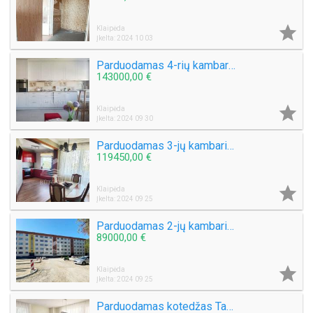

Klaipėda
Įkelta: 2024 10 03
Parduodamas 4-rių kambarių butas Alksnynės g.
143000,00 €

Klaipėda
Įkelta: 2024 09 30
Parduodamas 3-jų kambarių su holu butas Smiltelės g.
119450,00 €

Klaipėda
Įkelta: 2024 09 25
Parduodamas 2-jų kambarių butas Kauno g.
89000,00 €

Klaipėda
Įkelta: 2024 09 25
Parduodamas kotedžas Tauralaukyje