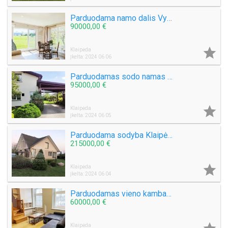
Parduodama namo dalis Vydmantų k.
90000,00 €

Klaipėda
Įkelta: 2024 06 06
Parduodamas sodo namas Gargžduose
95000,00 €

Klaipėda
Įkelta: 2024 06 05
Parduodama sodyba Klaipėdos raj., Rudaičių k.
215000,00 €

Klaipėda
Įkelta: 2024 06 04
Parduodamas vieno kambario butas Priestočio g.
60000,00 €
Klaipėda