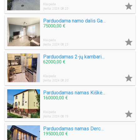

Klaipėda
Įkelta: 2024 08 23
Parduodama namo dalis Gargžduose
75000,00 €

Klaipėda
Įkelta: 2024 08 23
Parduodamas 2-jų kambarių butas Tauralaukyje
62000,00 €

Klaipėda
Įkelta: 2024 08 20
Parduodamas namas Kiškėnų k.
160000,00 €

Klaipėda
Įkelta: 2024 08 19
Parduodamas namas Derceklių k.
195000,00 €