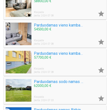
58800,00 €

Klaipėda
Įkelta: 2024 07 08
Parduodamas vieno kambario butas Kretingos mieste, Žemaitės al.
54500,00 €

Klaipėda
Įkelta: 2024 07 08
Parduodamas vieno kambario butas Baltijos pr.
57700,00 €

Klaipėda
Įkelta: 2024 07 08
Parduodamas sodo namas Kulių k.
62000,00 €

Klaipėda
Įkelta: 2024 07 03
Parduodamas namas Birbinčių k.