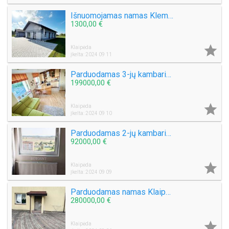
Išnuomojamas namas Klemiškės II k.
1300,00 €

Klaipėda
Įkelta: 2024 09 11
Parduodamas 3-jų kambarių butas Kretingos g.
199000,00 €

Klaipėda
Įkelta: 2024 09 10
Parduodamas 2-jų kambarių su holu butas Bandužių g.
92000,00 €

Klaipėda
Įkelta: 2024 09 09
Parduodamas namas Klaipėdos mieste
280000,00 €

Klaipėda