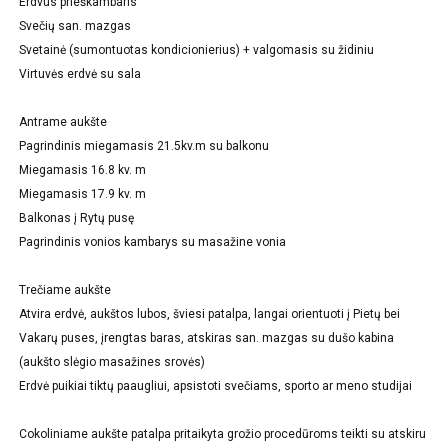
Erdvus prieškambaris
Svečių san. mazgas
Svetainė (sumontuotas kondicionierius) + valgomasis su židiniu
Virtuvės erdvė su sala
Antrame aukšte
Pagrindinis miegamasis 21.5kv.m su balkonu
Miegamasis 16.8 kv. m
Miegamasis 17.9 kv. m
Balkonas į Rytų pusę
Pagrindinis vonios kambarys su masažine vonia
Trečiame aukšte
Atvira erdvė, aukštos lubos, šviesi patalpa, langai orientuoti į Pietų bei
Vakarų puses, įrengtas baras, atskiras san. mazgas su dušo kabina
(aukšto slėgio masažines srovės)
Erdvė puikiai tiktų paaugliui, apsistoti svečiams, sporto ar meno studijai
Cokoliniame aukšte patalpa pritaikyta grožio procedūroms teikti su atskiru