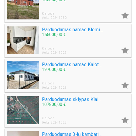

Klaipėda
Įkelta: 2024 10 30
Parduodamas namas Klemiškės II k.
155000,00 €

Klaipėda
Įkelta: 2024 10 29
Parduodamas namas Kalotės k.
197000,00 €

Klaipėda
Įkelta: 2024 10 29
Parduodamas sklypas Klaipėdos m., Tauralaukyje
107800,00 €

Klaipėda
Įkelta: 2024 10 28
Parduodamas 3-jų kambarių butas Taikos pr.