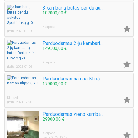
3 kambarių butas per du aukštus Sportininkų g.
107000,00 €

Klaipėda
Įkelta: 2025 01 09
Parduodamas 2-jų kambarių butas Dariaus ir Girėno g.
149500,00 €

Klaipėda
Įkelta: 2025 01 06
Parduodamas namas Klipščių k.
179000,00 €

Klaipėda
Įkelta: 2024 12 20
Parduodamas vieno kambario butas Sulupės g.
29800,00 €

Klaipėda
Įkelta: 2024 12 17