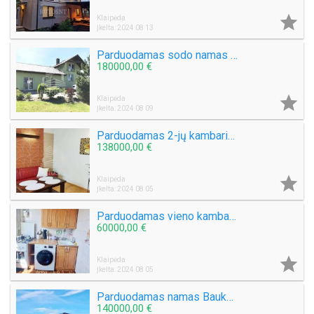

Klaipėda
Įkelta: 2024 08 13
Parduodamas sodo namas Lingių k.
180000,00 €

Klaipėda
Įkelta: 2024 08 09
Parduodamas 2-jų kambarių butas senamiestyje, Daržų g.
138000,00 €

Klaipėda
Įkelta: 2024 08 05
Parduodamas vieno kambario butas Šiaulių g.
60000,00 €

Klaipėda
Įkelta: 2024 08 05
Parduodamas namas Baukštininkų k.
140000,00 €