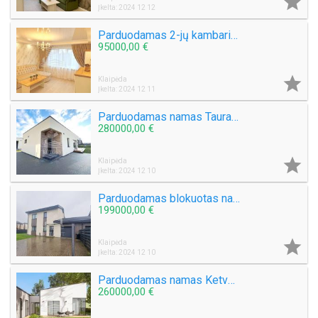

Įkelta: 2024 12 12
Parduodamas 2-jų kambarių butas Smiltelės g.
95000,00 €

Klaipėda
Įkelta: 2024 12 11
Parduodamas namas Tauralaukyje
280000,00 €

Klaipėda
Įkelta: 2024 12 10
Parduodamas blokuotas namas Slengių k.
199000,00 €

Klaipėda
Įkelta: 2024 12 10
Parduodamas namas Ketvergių k.
260000,00 €