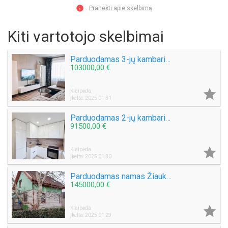

Pranešti apie skelbimą
Kiti vartotojo skelbimai
Parduodamas 3-jų kambarių su holu butas Budelkiemio g.
103000,00 €

Klaipėda
Įkelta: 2025 01 31
Parduodamas 2-jų kambarių butas Laukininkų g.
91500,00 €

Klaipėda
Įkelta: 2025 01 30
Parduodamas namas Žiaukų k.
145000,00 €

Klaipėda
Įkelta: 2025 01 29