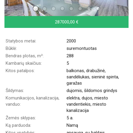
287000,00 €
Statybos metai:
2000
Būklė:
suremontuotas
Bendras plotas, m²:
288
Kambarių skaičius:
5
Kitos patalpos:
balkonas, drabužinė,
sandėliukas, sieninė spinta,
garažas
Šildymas:
dujomis, šildomos grindys
Komunikacijos, kanalizacija,
elektra, dujos, miesto
vanduo:
vandentiekis, miesto
kanalizacija
Žemės sklypas:
5 a.
Ką parduoda:
Namą
Kitos ypatybės:
apsauga, su baldais,