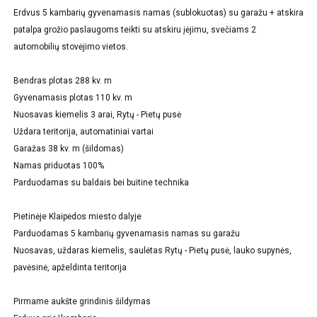
Erdvus 5 kambarių gyvenamasis namas (sublokuotas) su garažu + atskira
patalpa grožio paslaugoms teikti su atskiru įėjimu, svečiams 2
automobilių stovėjimo vietos.
Bendras plotas 288 kv. m
Gyvenamasis plotas 110 kv. m
Nuosavas kiemelis 3 arai, Rytų - Pietų pusė
Uždara teritorija, automatiniai vartai
Garažas 38 kv. m (šildomas)
Namas priduotas 100%
Parduodamas su baldais bei buitine technika
Pietinėje Klaipėdos miesto dalyje
Parduodamas 5 kambarių gyvenamasis namas su garažu
Nuosavas, uždaras kiemelis, saulėtas Rytų - Pietų pusė, lauko supynės,
pavėsinė, apželdinta teritorija
Pirmame aukšte grindinis šildymas