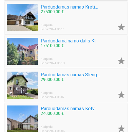
Parduodamas namas Kretingos mieste
275000,00 €

Klaipėda
Įkelta: 2024 06 11
Parduodama namo dalis Klaipėdos mieste
175100,00 €

Klaipėda
Įkelta: 2024 06 10
Parduodamas namas Slengiuose
290000,00 €

Klaipėda
Įkelta: 2024 06 07
Parduodamas namas Ketvergiuose
240000,00 €

Klaipėda
Įkelta: 2024 06 06