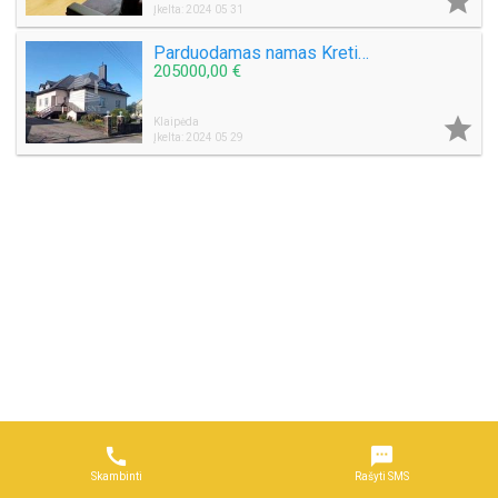

Įkelta: 2024 05 31
Parduodamas namas Kretingos mieste
205000,00 €

Klaipėda
Įkelta: 2024 05 29


Skambinti
Rašyti SMS