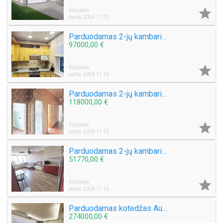

Klaipėda
Įkelta: 2024 11 20
Parduodamas 2-jų kambarių su holu butas Varpų g.
97000,00 €

Klaipėda
Įkelta: 2024 11 19
Parduodamas 2-jų kambarių butas S. Nėries g.
118000,00 €

Klaipėda
Įkelta: 2024 11 15
Parduodamas 2-jų kambarių butas Gargžduose, Turgaus g.
51770,00 €

Klaipėda
Įkelta: 2024 11 14
Parduodamas kotedžas Aukštkiemių k.
274000,00 €