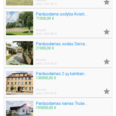

Klaipėda
Įkelta: 2024 08 30
Parduodama sodyba Kvietinių k.
71000,00 €

Klaipėda
Įkelta: 2024 08 30
Parduodamas sodas Derceklių k., s/b Dituva
21000,00 €

Klaipėda
Įkelta: 2024 08 28
Parduodamas 2-jų kambarių butas J. Zauerveino g.
130000,00 €

Klaipėda
Įkelta: 2024 08 28
Parduodamas namas Trušelių k.
195000,00 €