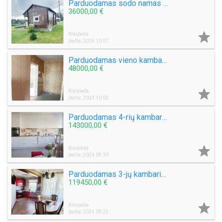
Parduodamas sodo namas Kiškėnų k.
36000,00 €

Klaipėda
Įkelta: 2024 10 07
Parduodamas vieno kambario butas Sulupės g.
48000,00 €

Klaipėda
Įkelta: 2024 10 03
Parduodamas 4-rių kambarių butas Alksnynės g.
143000,00 €

Klaipėda
Įkelta: 2024 09 30
Parduodamas 3-jų kambarių su holu butas Smiltelės g.
119450,00 €

Klaipėda
Įkelta: 2024 09 25