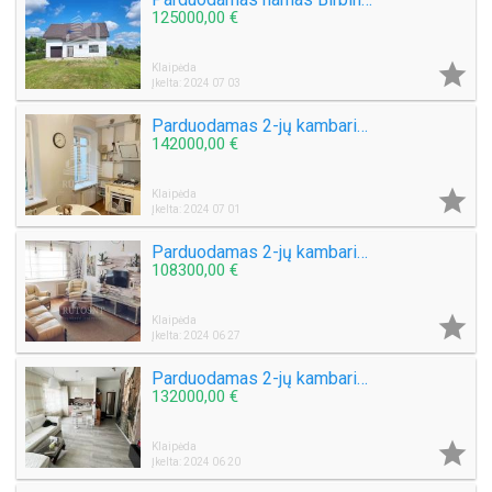
125000,00 €

Klaipėda
Įkelta: 2024 07 03
Parduodamas 2-jų kambarių butas Šaulių g.
142000,00 €

Klaipėda
Įkelta: 2024 07 01
Parduodamas 2-jų kambarių su holu butas Vaidaugų g.
108300,00 €

Klaipėda
Įkelta: 2024 06 27
Parduodamas 2-jų kambarių butas S. Daukanto g.
132000,00 €

Klaipėda
Įkelta: 2024 06 20