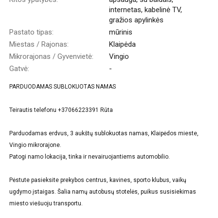
internetas, kabelinė TV,
gražios apylinkės
Pastato tipas:
mūrinis
Miestas / Rajonas:
Klaipėda
Mikrorajonas / Gyvenvietė:
Vingio
Gatvė:
-
PARDUODAMAS SUBLOKUOTAS NAMAS
Teirautis telefonu +37066223391 Rūta
Parduodamas erdvus, 3 aukštų sublokuotas namas, Klaipėdos mieste,
Vingio mikrorajone.
Patogi namo lokacija, tinka ir nevairuojantiems automobilio.
Pėstute pasieksite prekybos centrus, kavines, sporto klubus, vaikų
ugdymo įstaigas. Šalia namų autobusų stotelės, puikus susisiekimas
miesto viešuoju transportu.