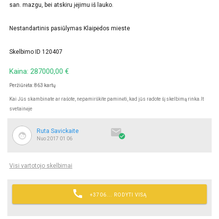
san. mazgu, bei atskiru įėjimu iš lauko.
Nestandartinis pasiūlymas Klaipėdos mieste
Skelbimo ID 120407
Kaina: 287000,00 €
Peržiūrėta: 863 kartų
Kai Jūs skambinate ar rašote, nepamirškite paminėti, kad jūs radote šį skelbimą rinka.lt
svetainėje

Ruta Savickaite

Nuo 2017 01 06
Visi vartotojo skelbimai

+3706... RODYTI VISĄ