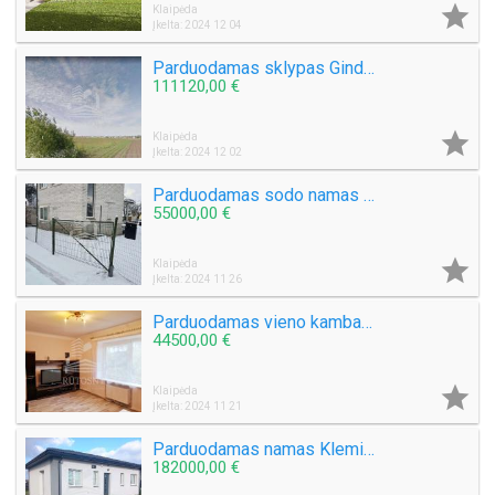

Klaipėda
Įkelta: 2024 12 04
Parduodamas sklypas Ginduliuose
111120,00 €

Klaipėda
Įkelta: 2024 12 02
Parduodamas sodo namas Žiaukų k.
55000,00 €

Klaipėda
Įkelta: 2024 11 26
Parduodamas vieno kambario butas Žalgirio g.
44500,00 €

Klaipėda
Įkelta: 2024 11 21
Parduodamas namas Klemiškės II k.
182000,00 €