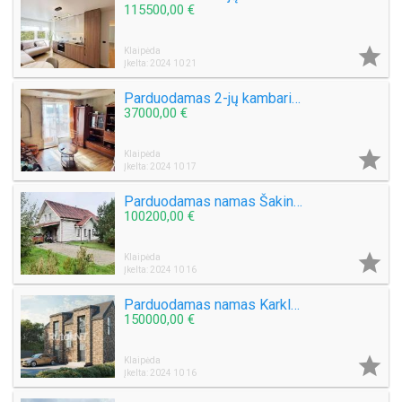
115500,00 €

Klaipėda
Įkelta: 2024 10 21
Parduodamas 2-jų kambarių butas Tilžės g.
37000,00 €

Klaipėda
Įkelta: 2024 10 17
Parduodamas namas Šakinių k.
100200,00 €

Klaipėda
Įkelta: 2024 10 16
Parduodamas namas Karklėje
150000,00 €

Klaipėda
Įkelta: 2024 10 16