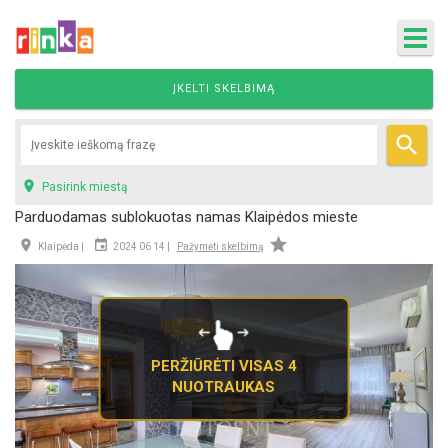
ĮKELTI SKELBIMĄ


Pasirink miestą
Parduodamas sublokuotas namas Klaipėdos mieste



Klaipėda |
2024 06 14 |
Pažymėti skelbimą
PERŽIŪRĖTI VISAS 4
NUOTRAUKAS