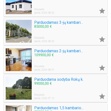

Klaipėda
Įkelta: 2024 08 02
Parduodamas 3-jų kambarių butas Gedminų g.
85000,00 €

Klaipėda
Įkelta: 2024 08 02
Parduodamas 2-jų kambarių butas Taikos pr.
109900,00 €

Klaipėda
Įkelta: 2024 08 01
Parduodama sodyba Rokų k.
99000,00 €

Klaipėda
Įkelta: 2024 07 12
Parduodamas 1,5 kambario butas Kretingos m., Žemaitės al.