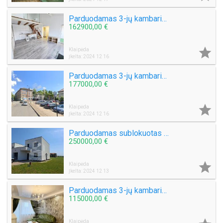
Parduodamas 3-jų kambarių butas Tauralaukyje
162900,00 €

Klaipėda
Įkelta: 2024 12 16
Parduodamas 3-jų kambarių butas Galinio Pylimo g.
177000,00 €

Klaipėda
Įkelta: 2024 12 16
Parduodamas sublokuotas namas Klausmyliuose
250000,00 €

Klaipėda
Įkelta: 2024 12 13
Parduodamas 3-jų kambarių butas I. Simonaitytės g.
115000,00 €
Klaipėda