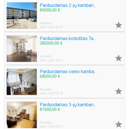
Parduodamas 2-jų kambarių butas Kauno g.
89000,00 €

Klaipėda
Įkelta: 2024 09 25
Parduodamas kotedžas Tauralaukyje
280000,00 €

Klaipėda
Įkelta: 2024 09 23
Parduodamas vieno kambario butas Laukininkų g.
68000,00 €

Klaipėda
Įkelta: 2024 09 18
Parduodamas 3-jų kambarių butas Debreceno g.
81000,00 €

Klaipėda
Įkelta: 2024 09 16