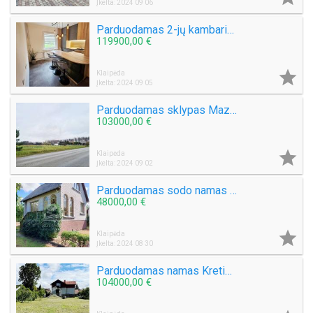
Įkelta: 2024 09 06
Parduodamas 2-jų kambarių su holu butas Laukininkų g.
119900,00 €

Klaipėda
Įkelta: 2024 09 05
Parduodamas sklypas Mazūriškių k.
103000,00 €

Klaipėda
Įkelta: 2024 09 02
Parduodamas sodo namas Derceklių k.
48000,00 €

Klaipėda
Įkelta: 2024 08 30
Parduodamas namas Kretingos mieste
104000,00 €