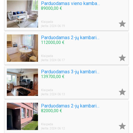
Parduodamas vieno kambario butas Danės g.
89000,00 €

Klaipėda
Įkelta: 2024 06 19
Parduodamas 2-jų kambarių su holu butas Rambyno g.
112000,00 €

Klaipėda
Įkelta: 2024 06 17
Parduodamas 3-jų kambarių butas J. Janonio g.
139700,00 €

Klaipėda
Įkelta: 2024 06 13
Parduodamas 2-jų kambarių butas Tulpių g.
82000,00 €

Klaipėda
Įkelta: 2024 06 12