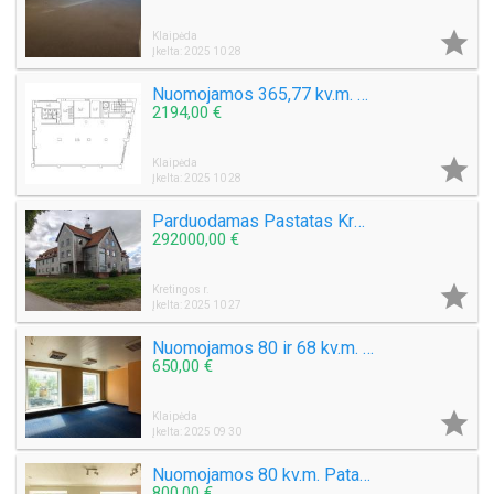

Klaipėda
Įkelta: 2025 10 28
Nuomojamos 365,77 kv.m. Komercinės patalpos Naujoji Uosto g. 1 aukštas
2194,00 €

Klaipėda
Įkelta: 2025 10 28
Parduodamas Pastatas Kretingos raj. Kurmaičių k. Mokyklos g. Bendras plotas 1884,73 kv.m. Sklypas 41,84 arai
292000,00 €

Kretingos r.
Įkelta: 2025 10 27
Nuomojamos 80 ir 68 kv.m. Patalpos Tiltų g. Senamiestyje Klaipėdoje 1 Aukštas
650,00 €

Klaipėda
Įkelta: 2025 09 30
Nuomojamos 80 kv.m. Patalpos Tiltų g. 1 aukšte Klaipėdoje
800,00 €