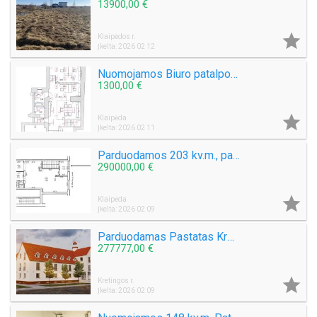
13900,00 €

Klaipėdos r.
Įkelta: 2026 02 12
Nuomojamos Biuro patalpos centre Liepų g. Plotai 73,22 kv.m. 103,57 kv.m. 114,41 kv.m. 353,06 kv.m.
1300,00 €

Klaipėda
Įkelta: 2026 02 11
Parduodamos 203 kv.m., patalpos H.Manto g. Klaipėdoje
290000,00 €

Klaipėda
Įkelta: 2026 02 09
Parduodamas Pastatas Kretingos raj. Kurmaičių k. Yra Statybų Leidimas.
277777,00 €

Kretingos r.
Įkelta: 2026 02 09