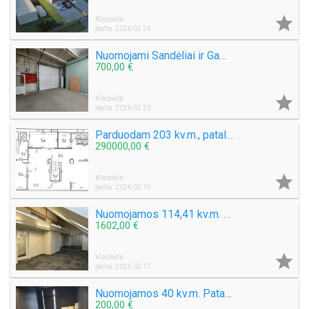

Klaipėda
Įkelta: 2026 02 24
Nuomojami Sandėliai ir Gamybinės patalpos Klaipėdoje
700,00 €

Klaipėda
Įkelta: 2026 02 23
Parduodam 203 kv.m., patalpos H.Manto g. Klaipėdoje. Galima išperkamoji nuoma
290000,00 €

Klaipėda
Įkelta: 2026 02 19
Nuomojamos 114,41 kv.m. Biuro patalpos Klaipėdos centre Liepų g.
1602,00 €

Klaipėda
Įkelta: 2026 02 17
Nuomojamos 40 kv.m. Patalpos Birutės g.
200,00 €