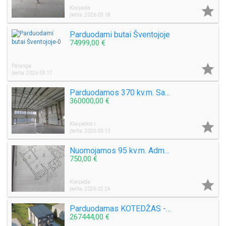

Klaipėda
Įkelta: 2026 03 18
Parduodami butai Šventojoje
74999,00 €

Palanga
Įkelta: 2026 03 17
Parduodamos 370 kv.m. Sandėliavimo – Komercinės patalpos Klaipėdos raj. Klausmylių vs. Ragaišio g.
360000,00 €

Klaipėdos r.
Įkelta: 2026 03 13
Nuomojamos 95 kv.m. Administracinės patalpos S. Daukanto g / Gegužės g.
750,00 €

Klaipėda
Įkelta: 2026 02 24
Parduodamas KOTEDŽAS - EŽERO G. SLENGIAI
267444,00 €