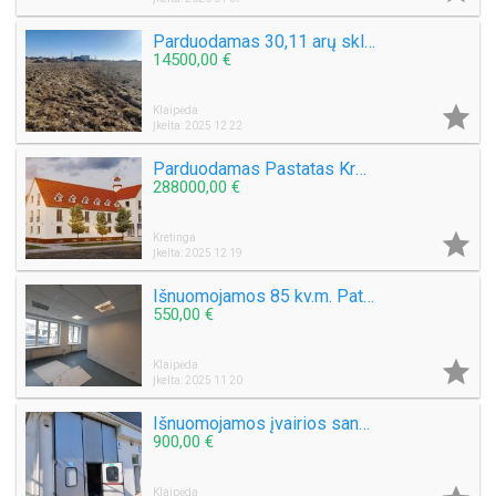
Parduodamas 30,11 arų sklypą Šlapšilės km, Žiburių g. 25. Klaipėdos raj.
14500,00 €

Klaipėda
Įkelta: 2025 12 22
Parduodamas Pastatas Kretingos raj. Kurmaičių k. Mokyklos g. Yra Statybų Leidimas
288000,00 €

Kretinga
Įkelta: 2025 12 19
Išnuomojamos 85 kv.m. Patalpos miesto centre Vytauto g.
550,00 €

Klaipėda
Įkelta: 2025 11 20
Išnuomojamos įvairios sandėliavimo, gamybinės patalpos Klaipėdoje
900,00 €
Klaipėda