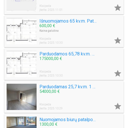

Klaipėda
Įkelta: 2025 11 01
Išnuomojamos 65 kv.m. Patalpos Puodžių g. Pirmame aukšte
600,00 €
Kaina galutinė

Klaipėda
Įkelta: 2025 10 30
Parduodamos 65,78 kv.m. Patalpos – dirbtuvės Puodžių g. Pirmame aukšte
175000,00 €

Klaipėda
Įkelta: 2025 10 30
Parduodamas 25,7 kv.m. 1 kambario butas Debreceno g. 8
54000,00 €

Klaipėda
Įkelta: 2025 10 29
Nuomojamos biurų patalpos Naujoji Uosto g. Plotas 747 – 117 – 149 – 159 – 178 – 191 – 310 kv.m.
1300,00 €