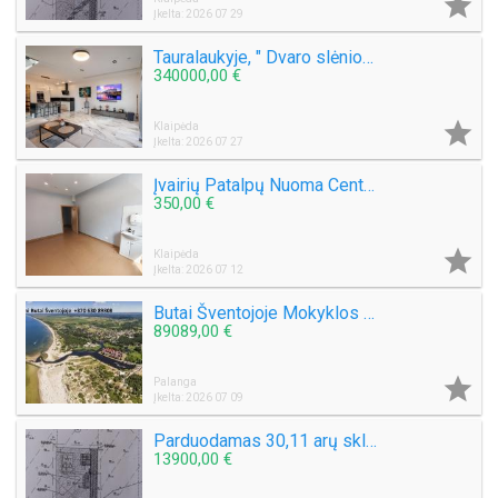

Įkelta: 2026 07 29
Tauralaukyje, " Dvaro slėnio " Medeinos g. Parduodamas kotedžas 113 kv.m. , sklypas 2,5 a .
340000,00 €

Klaipėda
Įkelta: 2026 07 27
Įvairių Patalpų Nuoma Centre Šaulių g. Klaipėda
350,00 €

Klaipėda
Įkelta: 2026 07 12
Butai Šventojoje Mokyklos g, ir Šventosios g. Galima ir Išperkamoji Nuoma.
89089,00 €

Palanga
Įkelta: 2026 07 09
Parduodamas 30,11 arų sklypą Šlapšilės km, Žiburių g. 25. Klaipėdos raj.
13900,00 €