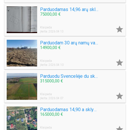
Parduodamas 14,96 arų sklypas Eketės g. Radailiai šalia Eketės tvenkinio
75000,00 €

Klaipėda
Įkelta: 2026 04 13
Parduodam 30 arų namų valdos sklypą Šlapšilės km, Žiburių g. 25. Klaipėdos raj.
14900,00 €

Klaipėda
Įkelta: 2026 04 10
Parduodu Svencelėje du sklypus. Bendras plotas 54a.
315000,00 €

Klaipėda
Įkelta: 2026 04 07
Parduodamas 14,90 a sklypas pajūrio kvartale Karklėje Karklininkų g.
165000,00 €

Klaipėda