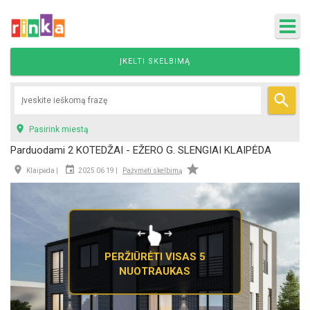
ĮKELTI SKELBIMĄ


Pasirink miestą
Parduodami 2 KOTEDŽAI - EŽERO G. SLENGIAI KLAIPĖDA



Klaipėda |
2025 06 19 |
Pažymėti skelbimą
PERŽIŪRĖTI VISAS 5
NUOTRAUKAS