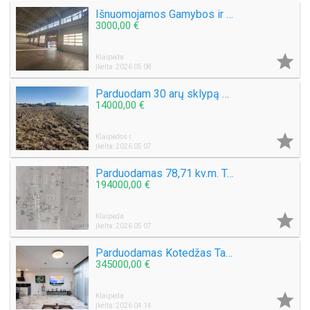
Išnuomojamos Gamybos ir Sandėliavimo patalpos
3000,00 €

Klaipėda
Įkelta: 2026 05 08
Parduodam 30 arų sklypą Šlapšilės km, Žiburių g. 25. Klaipėdos raj.
14000,00 €

Klaipėdos r.
Įkelta: 2026 05 07
Parduodamas 78,71 kv.m. Trijų kambarių Butas miesto centre Gegužės g.
194000,00 €

Klaipėda
Įkelta: 2026 05 07
Parduodamas Kotedžas Tauralaukyje
345000,00 €

Klaipėda
Įkelta: 2026 04 14