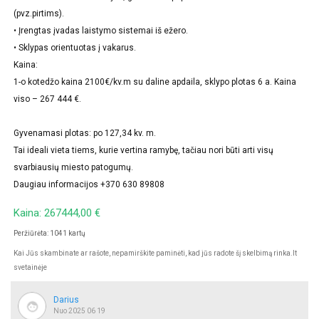
(pvz.pirtims).
• Įrengtas įvadas laistymo sistemai iš ežero.
• Sklypas orientuotas į vakarus.
Kaina:
1-o kotedžo kaina 2100€/kv.m su daline apdaila, sklypo plotas 6 a. Kaina
viso – 267 444 €.
Gyvenamasi plotas: po 127,34 kv. m.
Tai ideali vieta tiems, kurie vertina ramybę, tačiau nori būti arti visų
svarbiausių miesto patogumų.
Daugiau informacijos +370 630 89808
Kaina: 267444,00 €
Peržiūrėta: 1041 kartų
Kai Jūs skambinate ar rašote, nepamirškite paminėti, kad jūs radote šį skelbimą rinka.lt
svetainėje
Darius
Nuo 2025 06 19