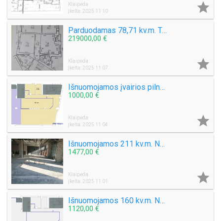

Klaipėda
Įkelta: 2025 11 10
Parduodamas 78,71 kv.m. Trijų kambarių Butas miesto centre Gegužės g. Klaipėda
219000,00 €

Klaipėda
Įkelta: 2025 11 07
Išnuomojamos įvairios pilnai paruoštos patalpos centre Naujoji Uosto g. Klaipėda
1000,00 €

Klaipėda
Įkelta: 2025 11 04
Išnuomojamos 211 kv.m. Naujoji Uosto g. Pirmame aukšte
1477,00 €

Klaipėda
Įkelta: 2025 11 01
Išnuomojamos 160 kv.m. Naujoji Uosto g. Pirmame aukšte
1120,00 €