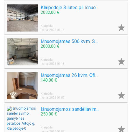
Klaipėdoje Šilutės pl. Išnuomojamos 635 kv.m. ploto patalpos Sandėliavimui - Gamybai
2032,00 €

Klaipėda
Įkelta: 2026 01 13
Išnuomojamas 506 kv.m. Sandėlis Sandėlių g. Klaipėda
2000,00 €

Klaipėda
Įkelta: 2026 01 13
Išnuomojamas 26 kv.m. Ofisas P. Komunos g. Klaipėda. Kaina tik 140€
140,00 €

Klaipėda
Įkelta: 2026 01 07
Išnuomojamos sandėliavimo, gamybinės patalpos Artojo g. Klaipėdoje
250,00 €

Klaipėda
Įkelta: 2026 01 07