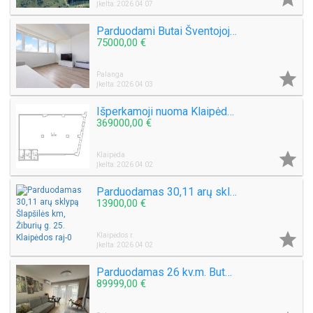
Įkelta: 2026 04 07
Parduodami Butai Šventojoje 1-2-3 kambarių
75000,00 €

Palanga
Įkelta: 2026 04 03
Išperkamoji nuoma Klaipėdoje ir Klaipėdos raj.
369000,00 €

Klaipėda
Įkelta: 2026 04 02
Parduodamas 30,11 arų sklypą Šlapšilės km, Žiburių g. 25. Klaipėdos raj
13900,00 €

Klaipėdos r.
Įkelta: 2026 04 02
Parduodamas 26 kv.m. Butas Šventojoje su +13 Terasa
89999,00 €