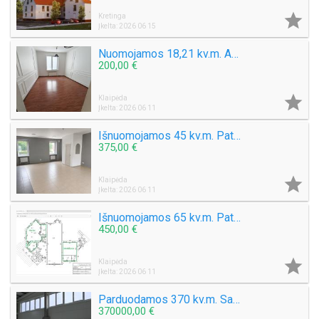

Kretinga
Įkelta: 2026 06 15
Nuomojamos 18,21 kv.m. Administracinės patalpos centre Šaulių g. Klaipėdoje
200,00 €

Klaipėda
Įkelta: 2026 06 11
Išnuomojamos 45 kv.m. Patalpos Debreceno g. Pirmame aukšte.
375,00 €

Klaipėda
Įkelta: 2026 06 11
Išnuomojamos 65 kv.m. Patalpos Debreceno g. Pirmame aukšte.
450,00 €

Klaipėda
Įkelta: 2026 06 11
Parduodamos 370 kv.m. Sandėliavimo – Komercinės patalpos Klaipėdos raj.
370000,00 €