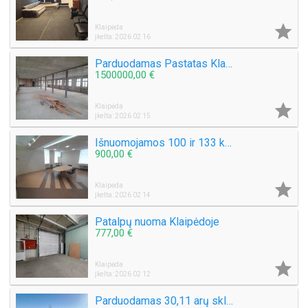

Klaipėda
Įkelta: 2026 02 16
Parduodamas Pastatas Klaipėdos miesto centre Naujojo Uosto g. Plotas 844 kv.m.
1500000,00 €

Klaipėda
Įkelta: 2026 02 15
Išnuomojamos 100 ir 133 kv.m., prekybinės / administracinės / dirbtuvėms / paslaugų patalpos Naujoji Uosto g.
900,00 €

Klaipėda
Įkelta: 2026 02 14
Patalpų nuoma Klaipėdoje
777,00 €

Klaipėda
Įkelta: 2026 02 12
Parduodamas 30,11 arų sklypą Šlapšilės km, Žiburių g. 25. Klaipėdos raj