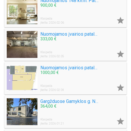
Nuomojamos 148 kv.m. Patapos Tiltų g. Klaipėdoje
900,00 €

Klaipėda
Įkelta: 2026 02 06
Nuomojamos įvairios patalpos Klaipėdoje
333,00 €

Klaipėda
Įkelta: 2026 02 05
Nuomojamos įvairios patalpos centre Naujoji Uosto g. Klaipėda
1000,00 €

Klaipėda
Įkelta: 2026 02 04
Gargžduose Gamyklos g. Nuomojamos 52 kv.m, patalpos
364,00 €

Klaipėda
Įkelta: 2026 01 21