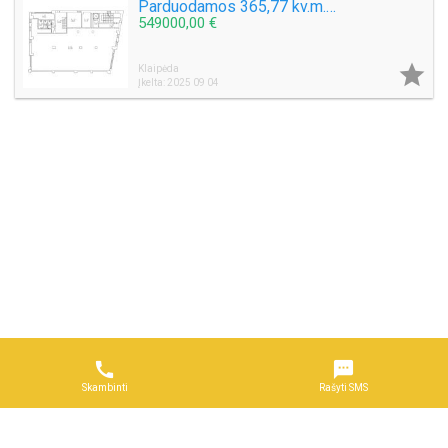
Parduodamos 365,77 kv.m. Patalpos Kavinės – prekybinės - ofiso Naujoji Uosto g.
549000,00 €

Klaipėda
Įkelta: 2025 09 04


Skambinti
Rašyti SMS
Naudojimosi taisyklės