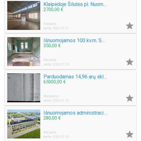
Klaipėdoje Šilutės pl. Nuomojamos 846 kv.m. ploto patalpos Sandėliavimui - Gamybai
2700,00 €

Klaipėda
Įkelta: 2026 01 21
Išnuomojamos 100 kv.m. Sandėliavimo patapos Giruliuose Vasarotojų g.
350,00 €

Klaipėda
Įkelta: 2026 01 20
Parduodamas 14,96 arų sklypas Eketės g. Radailiai šalia Eketės tvenkinio
65000,00 €

Klaipėdos r.
Įkelta: 2026 01 19
Išnuomojamos administracinės patalpos nuo 20 kv.m, iki 70 kv.m. Šilutės pl. 103 Klaipėda
280,00 €

Klaipėda
Įkelta: 2026 01 15