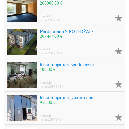
260000,00 €

Klaipėda
Įkelta: 2025 09 26
Parduodami 2 KOTEDŽAI - EŽERO G. SLENGIAI Klaipėda
267444,00 €

Klaipėdos r.
Įkelta: 2025 09 25
Išnuomojamos sandėliavimo, gamybinės, dirbtuvės Giruliuose Vasarotojų g. Klaipėdoje
100,00 €

Klaipėda
Įkelta: 2025 09 23
Išnuomojamos įvairios sandėliavimo, gamybinės patalpos Klaipėdoje
950,00 €

Klaipėda
Įkelta: 2025 09 04