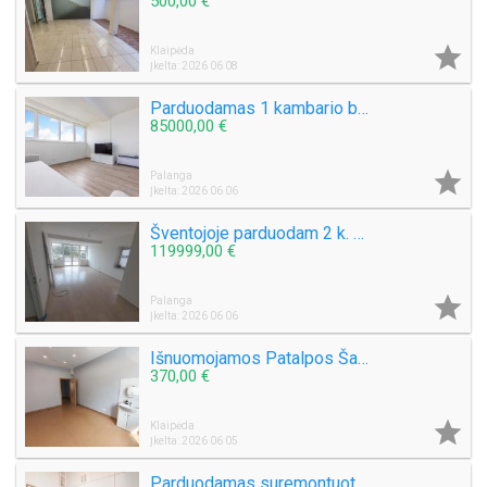
500,00 €

Klaipėda
Įkelta: 2026 06 08
Parduodamas 1 kambario butas Šventojoje Mokyklos g. 40
85000,00 €

Palanga
Įkelta: 2026 06 06
Šventojoje parduodam 2 k. 55 kv.m. Butas su TERASA Mokyklos g. 1 aukštas
119999,00 €

Palanga
Įkelta: 2026 06 06
Išnuomojamos Patalpos Šaulių g., tinkamos grožio - paslaugų - procedūroms - ofisui
370,00 €

Klaipėda
Įkelta: 2026 06 05
Parduodamas suremontuotas, jaukus ir šviesus 2 kambarių butas S. Daukanto g. 46,70 kv.m.