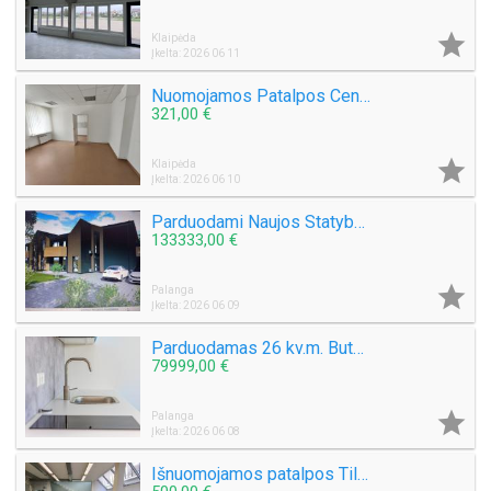

Klaipėda
Įkelta: 2026 06 11
Nuomojamos Patalpos Centre Šaulių g. Tinka grožio procedūroms, masažas, ofisams.
321,00 €

Klaipėda
Įkelta: 2026 06 10
Parduodami Naujos Statybos Butai Šventojoje Šventosios g. Su daline apdaila. Dujinis šildymas
133333,00 €

Palanga
Įkelta: 2026 06 09
Parduodamas 26 kv.m. Butas Šventojoje Mokyklos g. Kaina 79 999
79999,00 €

Palanga
Įkelta: 2026 06 08
Išnuomojamos patalpos Tiltų g. Klaipėdoje, senamiestyje