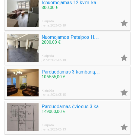
Išnuomojamas 12 kv.m. kambarys bendrabutyje. Taikos pr. 34 Renovuotas namas, laiptinė
300,00 €

Klaipėda
Įkelta: 2026 05 18
Nuomojamos Patalpos H. Manto g, pradžioje. Plotai: 58 kv.m. 134 kv.m. 198 kv.m.
2000,00 €

Klaipėda
Įkelta: 2026 05 18
Parduodamas 3 kambarių, 64,5 kv.m. Butas Reikjaviko g. 9
105555,00 €

Klaipėda
Įkelta: 2026 05 15
Parduodamas šviesus 3 kambarių butas patogioje miesto vietoje – Taikos pr. šalia Akropolio
149000,00 €

Klaipėda
Įkelta: 2026 05 13