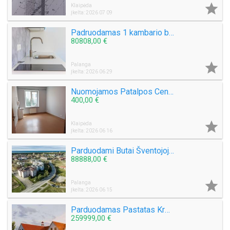

Klaipėda
Įkelta: 2026 07 09
Padruodamas 1 kambario butas Šventojoje Mokyklos g. 40
80808,00 €

Palanga
Įkelta: 2026 06 29
Nuomojamos Patalpos Centre Šaulių g. Tinka grožio procedūroms, masažams, ofisams.
400,00 €

Klaipėda
Įkelta: 2026 06 16
Parduodami Butai Šventojoje Mokyklos g, ir Šventosios g. Galima ir Išperkamoji Nuoma
88888,00 €

Palanga
Įkelta: 2026 06 15
Parduodamas Pastatas Kretingos raj. Kurmaičių k. Mokyklos g. Yra Statybos Leidimas
259999,00 €