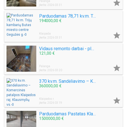

Palanga
Įkelta: 2026 03 31
Parduodamas 78,71 kv.m. Trijų kambarių Butas miesto centre Gegužės g.
194000,00 €

Klaipėda
Įkelta: 2026 03 31
Vidaus remonto darbai - plytelių klijavimas
121,00 €

Palanga
Įkelta: 2026 03 20
370 kv.m. Sandėliavimo – Komercinės patalpos Klaipėdos raj. Klausmylių vs.
360000,00 €

Klaipėdos r.
Įkelta: 2026 03 19
Parduodamas Pastatas Klaipėdos centre Naujojo Uosto g. Plotas 844 kv.m.
1500000,00 €