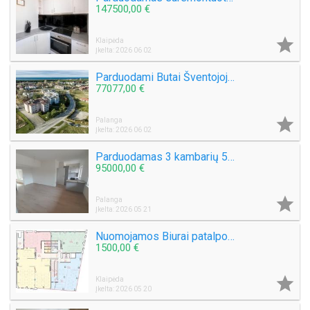
147500,00 €

Klaipėda
Įkelta: 2026 06 02
Parduodami Butai Šventojoje Galima ir Išperkamoji Nuoma 1-2-3 kambarių Butai
77077,00 €

Palanga
Įkelta: 2026 06 02
Parduodamas 3 kambarių 58 kv.m. Butas Mokyklos g. Šventojoje
95000,00 €

Palanga
Įkelta: 2026 05 21
Nuomojamos Biurai patalpos nuo 117 kv.m. iki 750 kv.m. Centre N. Uosto g.
1500,00 €

Klaipėda
Įkelta: 2026 05 20