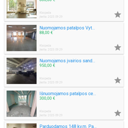

Klaipėda
Įkelta: 2025 09 29
Nuomojamos patalpos Vytauto g. Danės g. Šaulių g. Šilutės pl. Net Giruliuose ir t.t. Klaipėda
88,00 €

Klaipėda
Įkelta: 2025 09 29
Nuomojamos įvairios sandėliavimo, gamybinės patalpos Klaipėdoje. Plotai nuo 20 kv.m.
950,00 €

Klaipėda
Įkelta: 2025 09 29
Išnuomojamos patalpos centre Vytauto g. 24 Klaipėda. Viskas Įskaičiuota
300,00 €

Klaipėda
Įkelta: 2025 09 29
Parduodamos 148 kv.m. Patalpos Tiltų g. Klaipėdos senamiestyje. 1 aukštas