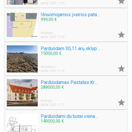

Įkelta: 2025 11 20
Išnuomojamos įvairios patalpos centre Naujoji Uosto g. Klaipėda
999,00 €

Klaipėda
Įkelta: 2025 11 20
Parduodam 30,11 arų sklypą Šlapšilės km, Žiburių g. 25. Klaipėdos raj.
15000,00 €

Klaipėdos r.
Įkelta: 2025 11 19
Parduodamas Pastatas Kretingos raj. Kurmaičių k. Mokyklos g. Bendras plotas 1884,73 kv.m.
288000,00 €

Kretinga
Įkelta: 2025 11 17
Parduodami du butai vienas šalia kito kurių bendras plotas 81,06 kv.m. Bokštų g.
140000,00 €