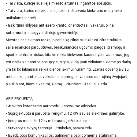
• Tai vieta, kurioje susilieja miesto artumas ir gamtos apsuptis.
• Tai vieta, kurios nereikia prisijaukinti. Ji atveria kiekvieno metų laiko
unikalumą ir grožį.
• Išskirtinis sklypas ant ežero kranto, orientuotas į vakarus, pilnai
suformuotoj ir apgyvendintoje gyvenvietėje.
Miestas pasiekimas ranka, o per laiką pilnai susikūrusi infrastruktūra,
šalia esančios parduotuvės, besikuriančios ugdymo įtaigos, pramogų ir
sporto centrai ir viskas kita ko reikia kiekvieno kasdienybei. Jausmas, jog
esi visiškoje gamtos apsuptyje, o tyla, kurią jauti vidiniame kieme po darbų
yra tai ko labiausiai reikia dienos lėkimui nuraminti. Ežeras dovanoja visų
metų laikų gamtos paveikslus ir pramogas: vasaros sustojimą žvejojant,
plaukiojant, iriantis valtimi, žiemą – čiuožiant užšalusiu ledu.
APIE PROJEKTĄ:
• Atskiros kotedžams automobilių stovėjimo aikštelės.
• Suprojektuota ir paruošta įrengimui 12 KW saulės elektrinės galimybė.
• Įrengtos medinės 12 kv.m terasos į ežero pusę.
• Sutvarkyta sklypų teritorija – trinkelės, pasėta žolė.
• Išvedžiotos komunikacijos, galimiems papildomiems statiniams