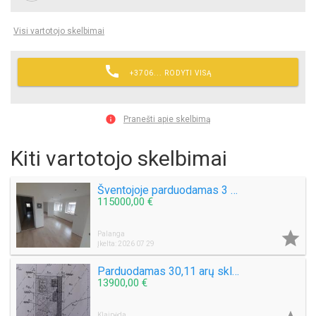
Visi vartotojo skelbimai

+3706... RODYTI VISĄ

Pranešti apie skelbimą
Kiti vartotojo skelbimai
Šventojoje parduodamas 3 kambarių 50 kv.m. Butas Mokyklos g.
115000,00 €

Palanga
Įkelta: 2026 07 29
Parduodamas 30,11 arų sklypą Šlapšilės km, Žiburių g. 25. Klaipėdos raj.
13900,00 €
Klaipėda